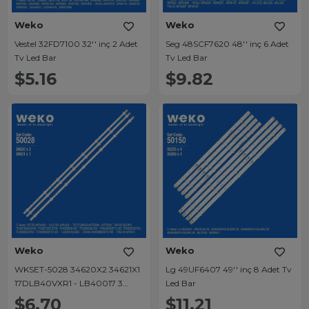
Weko
Weko
Vestel 32FD7100 32'' inç 2 Adet
Seg 48SCF7620 48'' inç 6 Adet
Tv Led Bar
Tv Led Bar
$5.16
$9.82
Weko
Weko
WKSET-5028 34620X2 34621X1
Lg 49UF6407 49'' inç 8 Adet Tv
17DLB40VXR1 - LB40017 3
Led Bar
ADET LED BAR (7+8LENS)
$6.70
$11.21