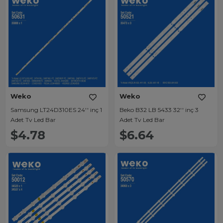
Weko
Weko
Samsung LT24D310ES 24'' inç 1
Beko B32 LB 5433 32'' inç 3
Adet Tv Led Bar
Adet Tv Led Bar
$4.78
$6.64