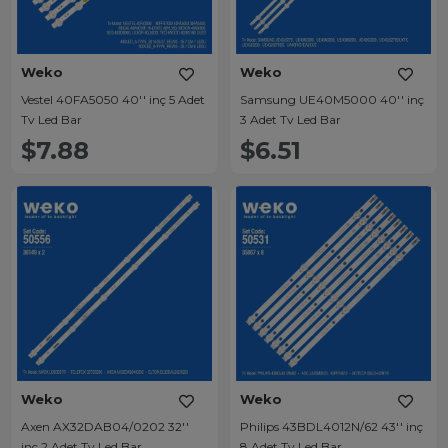
Weko
Weko
Vestel 40FA5050 40'' inç 5 Adet
Samsung UE40M5000 40'' inç
Tv Led Bar
3 Adet Tv Led Bar
$7.88
$6.51
Weko
Weko
Axen AX32DAB04/0202 32''
Philips 43BDL4012N/62 43'' inç
inç 2 Adet Tv Led Bar
8 Adet Tv Led Bar