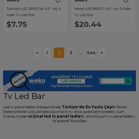
Weko
Weko
Toshiba 43L2863Dat 43'' inç 4
Vestel 43FA8500 43'' inç 5 Adet
Adet Tv Led Bar
Tv Led Bar
$7.75
$20.44
<
1
2
3
...
544
>
Tv Led Bar
Led tv panel ledleri kategorisinde
Türkiye'de En Fazla Çeşit
Merter
Elektronik'te! Lcd Led televizyonların tv arka aydınlatma ledleri, tüm
marka model
orijinal led tv panel ledleri
, alüminyum tv panel ledleri,
tv panel fiyatları
ve tüm tv yedek parça çeşitlerine ulaşabilir
tv led bar toptan
en ucuz
fiyatlarla merterelektronik.com'dan temin edebilirsiniz. Kendi ithalatımız
olan Weko tv led bar backlight modellerinde alüminyum gövde soğutmalı