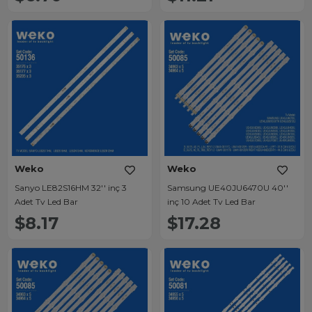
Weko
Weko
Sanyo LE82S16HM 32'' inç 3
Samsung UE40JU6470U 40''
Adet Tv Led Bar
inç 10 Adet Tv Led Bar
$8.17
$17.28