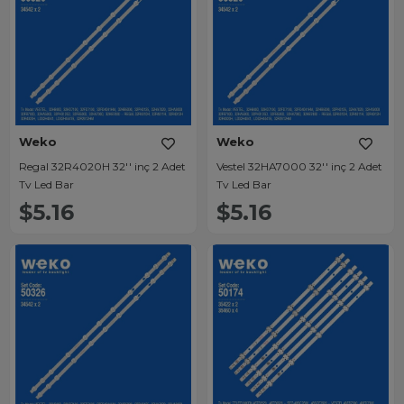
Weko
Weko
Regal 32R4020H 32'' inç 2 Adet
Vestel 32HA7000 32'' inç 2 Adet
Tv Led Bar
Tv Led Bar
$5.16
$5.16