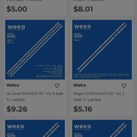
$5.00
$8.01
Weko
Weko
Hi-Level 39HL500 39'' inç 3 Adet
Regal LD32H4041S 32'' inç 2
Tv Led Bar
Adet Tv Led Bar
$9.26
$5.16