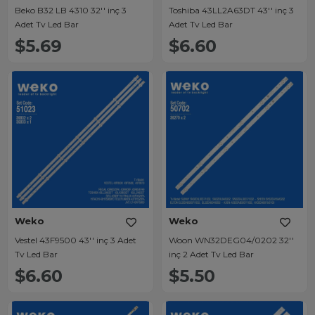
Beko B32 LB 4310 32'' inç 3
Toshiba 43LL2A63DT 43'' inç 3
Adet Tv Led Bar
Adet Tv Led Bar
$5.69
$6.60
Weko
Weko
Vestel 43F9500 43'' inç 3 Adet
Woon WN32DEG04/0202 32''
Tv Led Bar
inç 2 Adet Tv Led Bar
$6.60
$5.50