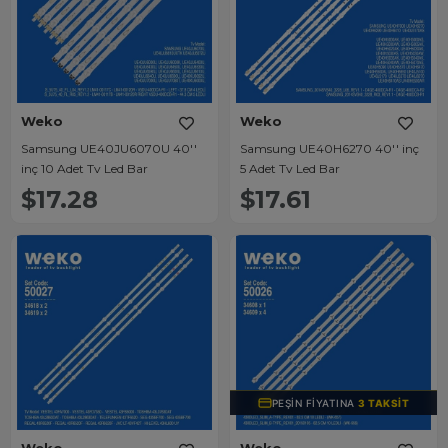
Weko
Weko
Samsung UE40JU6070U 40''
Samsung UE40H6270 40'' inç
inç 10 Adet Tv Led Bar
5 Adet Tv Led Bar
$17.28
$17.61
PEŞIN FIYATINA
3 TAKSIT