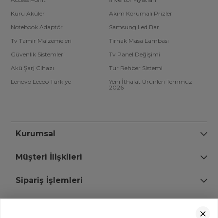
Kuru Aküler
Akım Korumalı Prizler
Notebook Adaptör
Samsung Led Bar
Tv Tamir Malzemeleri
Tırnak Masa Lambası
Güvenlik Sistemleri
Tv Panel Değişimi
Akü Şarj Cihazı
Tur Rehber Sistemi
Lenovo Lecoo Türkiye
Yeni İthalat Ürünleri Temmuz
2026
Kurumsal
Müşteri İlişkileri
Sipariş İşlemleri
Bize Ulaşın