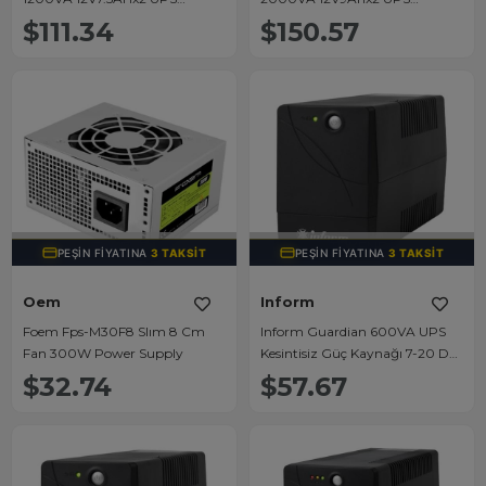
Kesintisiz Güç Kaynağı Line -
Kesintisiz Güç Kaynağı Line -
$111.34
$150.57
İnteraktif
İnteraktif
TÜKENDI
TÜKENDI
PEŞIN FIYATINA
3 TAKSIT
PEŞIN FIYATINA
3 TAKSIT
Oem
Inform
Foem Fps-M30F8 Slım 8 Cm
Inform Guardian 600VA UPS
Fan 300W Power Supply
Kesintisiz Güç Kaynağı 7-20 Dk
(1x7ah)
$32.74
$57.67