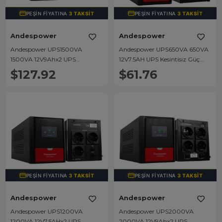
PEŞIN FIYATINA
3 TAKSIT
PEŞIN FIYATINA
3 TAKSIT
Andespower
Andespower
Andespower UPS1500VA
Andespower UPS650VA 650VA
1500VA 12V9Ahx2 UPS
12V7.5AH UPS Kesintisiz Güç
Kesintisiz Güç Kaynağı Line -
Kaynağı Line - İnteraktif
$127.92
$61.76
İnteraktif
PEŞIN FIYATINA
3 TAKSIT
PEŞIN FIYATINA
3 TAKSIT
Andespower
Andespower
Andespower UPS1200VA
Andespower UPS2000VA
1200VA 12V7.5AHx2 UPS
2000VA 12V9Ahx2 UPS