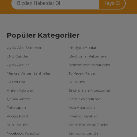
Kayıt Ol
Popüler Kategoriler
Uydu Alıcı Sistemleri
4K Uydu Alıcılar
LNB Çeşitleri
Elektronik Malzemeler
Uydu Alıcılar
Seslendirme Hoparlörleri
Merkezi Anten Santralleri
Tv Yedek Parça
Tv Led Bar
IP Tv Box
Anten Kabloları
Enstrüman Aksesuarları
Çanak Anten
Cami Seslendirme
Fotokapan
Askı Aparatları
Access Point
İnvertör Fiyatları
Kuru Aküler
Akım Korumalı Prizler
Notebook Adaptör
Samsung Led Bar