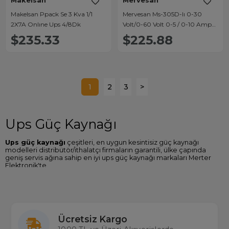
Makelsan
Mervesan
Makelsan Ppack Se 3 Kva 1/1
Mervesan Ms-305D-Iı 0-30
2X7A Onlıne Ups 4/8Dk
Volt/0-60 Volt 0-5 / 0-10 Amper
Dijital Ayarlı Ac/Dc Güç Kaynağı
$235.33
$225.88
1
2
3
>
Ups Güç Kaynağı
Ups güç kaynağı
çeşitleri, en uygun kesintisiz güç kaynağı
modelleri distribütör/ithalatçı firmaların garantili, ülke çapında
geniş servis ağına sahip en iyi ups güç kaynağı markaları Merter
Elektronik'te.
Ups Güç Kaynağı Fiyatları
Sitemizde Andees, Powermaster, S-Link, Inform, Fsp gibi ups güç
kaynağı marka ve modellerine ulaşabilir özellikleri karşılaştırabilir
en ucuz
ups güç kaynağı fiyatları
nı Türkiye'nin en büyük gerçek
Ücretsiz Kargo
stok çalışan toptan ve perakende elektronik mağazası
Merterelektronik.com
'dan satın alabilirsiniz.