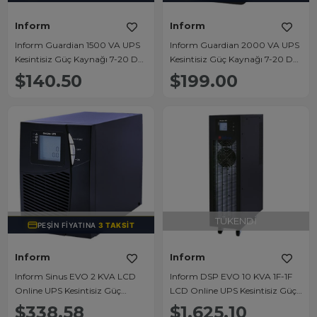
Inform
Inform
Inform Guardian 1500 VA UPS
Inform Guardian 2000 VA UPS
Kesintisiz Güç Kaynağı 7-20 Dk
Kesintisiz Güç Kaynağı 7-20 Dk
(2x9Ah)
(2x9Ah)
$140.50
$199.00
TÜKENDI
TÜKENDI
PEŞIN FIYATINA
3 TAKSIT
Inform
Inform
Inform Sinus EVO 2 KVA LCD
Inform DSP EVO 10 KVA 1F-1F
Online UPS Kesintisiz Güç
LCD Online UPS Kesintisiz Güç
Kaynağı 6-14 Dk (4x7Ah)
Kaynağı 3-7 Dk (20x7Ah)
$338.58
$1,625.10