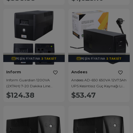
TÜKENDI
TÜKENDI
PEŞIN FIYATINA
3 TAKSIT
PEŞIN FIYATINA
3 TAKSIT
Inform
Andees
Inform Guardian 1200VA
Andees AD-650 650VA 12V7.5Ah
(2X7AH) 7-20 Dakika Line
UPS Kesintisiz Güç Kaynağı Line
Interactive UPS - Kesintisiz Güç
- İnteraktifups
$124.38
$53.47
Kaynağı
(340x140x220Mm)