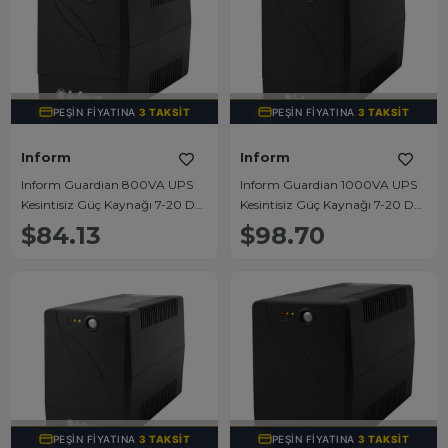
TÜKENDI
TÜKENDI
PEŞIN FIYATINA
3 TAKSIT
PEŞIN FIYATINA
3 TAKSIT
Inform
Inform
Inform Guardian 800VA UPS
Inform Guardian 1000VA UPS
Kesintisiz Güç Kaynağı 7-20 Dk
Kesintisiz Güç Kaynağı 7-20 Dk
(1x9ah)
(2x7AH)
$84.13
$98.70
TÜKENDI
TÜKENDI
PEŞIN FIYATINA
3 TAKSIT
PEŞIN FIYATINA
3 TAKSIT