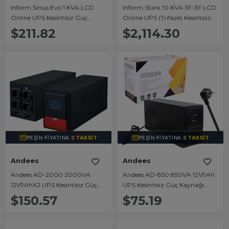
Inform Sinus Evo 1 KVA LCD
Inform Stark 10 KVA 3F-3F LCD
Online UPS Kesintisiz Güç
Online UPS (Trifaze) Kesintisiz
Kaynağı 6-14 Dk (2x7Ah)
Güç Kaynağı 6-14 Dk (16x9Ah)
$211.82
$2,114.30
PEŞIN FIYATINA
3 TAKSIT
PEŞIN FIYATINA
3 TAKSIT
Andees
Andees
Andees AD-2000 2000VA
Andees AD-850 850VA 12V9Ah
12V9AhX2 UPS Kesintisiz Güç
UPS Kesintisiz Güç Kaynağı
Kaynağı Line - İnteraktif
(340x140x220Mm)
$150.57
$75.19
(430x210x235Mm)