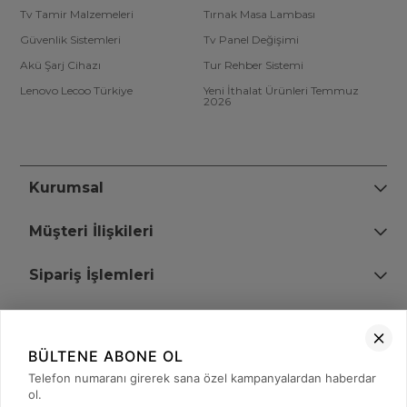
Tv Tamir Malzemeleri
Tırnak Masa Lambası
Güvenlik Sistemleri
Tv Panel Değişimi
Akü Şarj Cihazı
Tur Rehber Sistemi
Lenovo Lecoo Türkiye
Yeni İthalat Ürünleri Temmuz
2026
Kurumsal
Müşteri İlişkileri
Sipariş İşlemleri
Bize Ulaşın
BÜLTENE ABONE OL
+90 (850) 473 08 08
Telefon numaranı girerek sana özel kampanyalardan haberdar
ol.
Tevfik Bey Mah. Dr. Ali Demir Cd. No:51 Kat:2 Kobi İş Merkezi