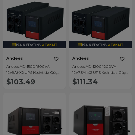
PEŞIN FIYATINA
3 TAKSIT
PEŞIN FIYATINA
3 TAKSIT
Andees
Andees
Andees AD-1500 1500VA
Andees AD-1200 1200VA
12V9AhX2 UPS Kesintisiz Güç
12V7.5AhX2 UPS Kesintisiz Güç
Kaynağı (430x210x235Mm)
Kaynağı (430x210x235Mm)
$103.49
$111.34