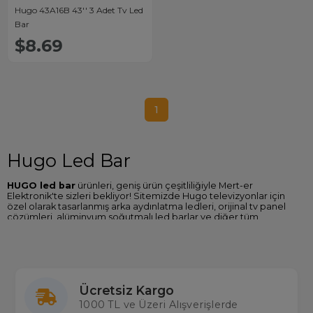
Hugo 43A16B 43'' 3 Adet Tv Led
Bar
$8.69
1
Hugo Led Bar
HUGO led bar
ürünleri, geniş ürün çeşitliliğiyle Mert-er
Elektronik'te sizleri bekliyor! Sitemizde Hugo televizyonlar için
özel olarak tasarlanmış arka aydınlatma ledleri, orijinal tv panel
çözümleri, alüminyum soğutmalı led barlar ve diğer tüm
televizyon yedek parça ürünlerine kolayca ulaşabilirsiniz.
Hugo tv led bar modelleri, dayanıklı alüminyum gövde soğutma
teknolojisi ve uzun ömürlü Kore üretimi lenslerle donatılmıştır. Bu
özellikler sayesinde ürünlerimiz hem dayanıklı hem de enerji
tasarrufludur. Mert-er Elektronik, Hugo led tv ledlerinin doğrudan
Ücretsiz Kargo
ithalatçısı olarak geniş ürün çeşitliliği, uygun fiyatlar ve aynı gün
kargo avantajıyla sektörün önde gelen tedarikçilerindendir.
1000 TL ve Üzeri Alışverişlerde