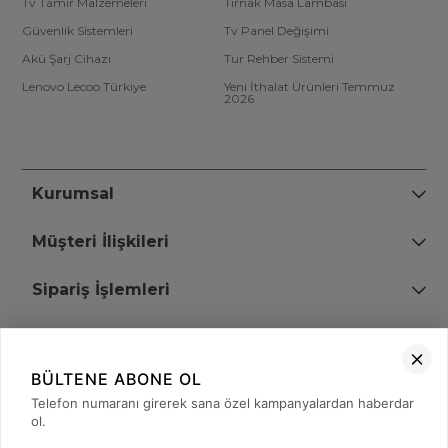
Tv Tamir Malzemeleri
Tırnak Masa Lambası
Güvenlik Sistemleri
Tv Panel Değişimi
Akü Şarj Cihazı
Tur Rehber Sistemi
Lenovo Lecoo Türkiye
Yeni İthalat Ürünleri Temmuz
2026
Kurumsal
Müşteri İlişkileri
Sipariş İşlemleri
Bize Ulaşın
BÜLTENE ABONE OL
+90 (850) 473 08 08
Telefon numaranı girerek sana özel kampanyalardan haberdar
ol.
Tevfik Bey Mah. Dr. Ali Demir Cd. No:51 Kat:2 Kobi İş Merkezi
Küçükçekmece / İstanbul