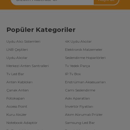
Popüler Kategoriler
Uydu Alıcı Sistemleri
4K Uydu Alıcılar
LNB Çeşitleri
Elektronik Malzemeler
Uydu Alıcılar
Seslendirme Hoparlörleri
Merkezi Anten Santralleri
Tv Yedek Parça
Tv Led Bar
IP Tv Box
Anten Kabloları
Enstrüman Aksesuarları
Çanak Anten
Cami Seslendirme
Fotokapan
Askı Aparatları
Access Point
İnvertör Fiyatları
Kuru Aküler
Akım Korumalı Prizler
Notebook Adaptör
Samsung Led Bar