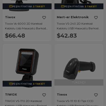
PEŞIN FIYATINA
3 TAKSIT
PEŞIN FIYATINA
3 TAKSIT
Tiwox
Mert-er Elektronik
Tiwox Vs-6000 2D Karekod
Tiwox VS-240 2D Karekod
Kablolu Usb Masaüstü Barkod
Kablolu USB Masaüstü Barkod
Okuyucu
Okuyucu
$66.48
$42.83
TÜKENDI
PEŞIN FIYATINA
3 TAKSIT
TIWOX
Tiwox
TIWOX VS-170 2D Karekod
Tıwox VS-111 1D El Tipi CCD
Kablolu USB Masaüstü Barkod
Kablolu USB Barkod Okuyucu