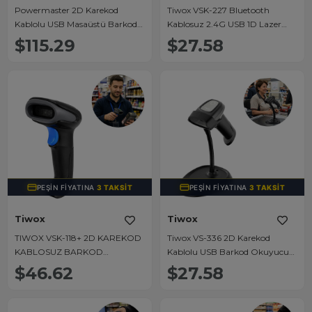
Powermaster 2D Karekod
Tiwox VSK-227 Bluetooth
Kablolu USB Masaüstü Barkod
Kablosuz 2.4G USB 1D Lazer
Okuyucu PM-23760
Barkod Okuyucu Tarayıcı El Tipi
$115.29
$27.58
(Bataryalı + Dongle)
PEŞIN FIYATINA
3 TAKSIT
PEŞIN FIYATINA
3 TAKSIT
Tiwox
Tiwox
TIWOX VSK-118+ 2D KAREKOD
Tiwox VS-336 2D Karekod
KABLOSUZ BARKOD
Kablolu USB Barkod Okuyucu
OKUYUCU + MINI USB DONGLE
Stand
$46.62
$27.58