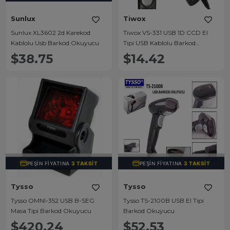
Sunlux
Tiwox
Sunlux XL3602 2d Karekod
Tiwox VS-331 USB 1D CCD El
Kablolu Usb Barkod Okuyucu
Tipi USB Kablolu Barkod
Okuyucu
$38.75
$14.42
TÜKENDI
TÜKENDI
PEŞIN FIYATINA
3 TAKSIT
PEŞIN FIYATINA
3 TAKSIT
Tysso
Tysso
Tysso OMNI-352 USB B-SEG
Tysso TS-2100B USB El Tipi
Masa Tipi Barkod Okuyucu
Barkod Okuyucu
$420.24
$52.53