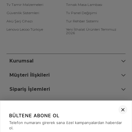
Tv Tamir Malzemeleri
Tırnak Masa Lambası
Güvenlik Sistemleri
Tv Panel Değişimi
Akü Şarj Cihazı
Tur Rehber Sistemi
Lenovo Lecoo Türkiye
Yeni İthalat Ürünleri Temmuz
2026
Kurumsal
Müşteri İlişkileri
Sipariş İşlemleri
Bize Ulaşın
BÜLTENE ABONE OL
+90 (850) 473 08 08
Telefon numaranı girerek sana özel kampanyalardan haberdar
ol.
Tevfik Bey Mah. Dr. Ali Demir Cd. No:51 Kat:2 Kobi İş Merkezi