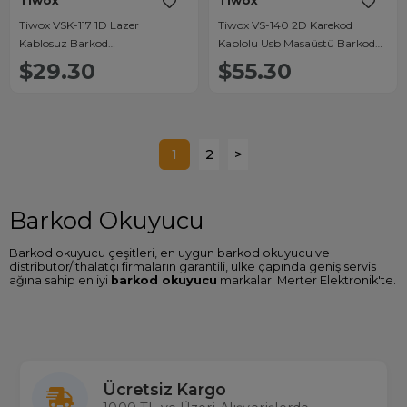
Tiwox
Tiwox
Tiwox VSK-117 1D Lazer
Tiwox VS-140 2D Karekod
Kablosuz Barkod
Kablolu Usb Masaüstü Barkod
Okuyucu+Mini Usb Dongle
Okuyucu
$29.30
$55.30
1
2
>
Barkod Okuyucu
Barkod okuyucu çeşitleri, en uygun barkod okuyucu ve
distribütör/ithalatçı firmaların garantili, ülke çapında geniş servis
ağına sahip en iyi
barkod okuyucu
markaları Merter Elektronik'te.
Barkod Okuyucu Fiyatları
Sitemizde Tysso, Sunlux gibi birçok barkod okuyucu marka ve
modellerine ulaşabilir özellikleri karşılaştırabilir en ucuz
barkod
okuyucu fiyatları
nı Türkiye'nin en büyük gerçek stok çalışan
toptan ve perakende elektronik mağazası
Ücretsiz Kargo
Merterelektronik.com'dan satın alabilirsiniz.