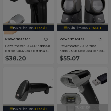
TÜKENDI
TÜKENDI
PEŞIN FIYATINA
3 TAKSIT
PEŞIN FIYATINA
3 TAKSIT
Powermaster
Powermaster
Powermaster 1D CCD Kablosuz
Powermaster 2D Karekod
Barkod Okuyucu + Batarya +
Kablolu USB Masaüstü Barkod
Cradle
Okuyucu
$38.20
$55.07
TÜKENDI
TÜKENDI
PEŞIN FIYATINA
3 TAKSIT