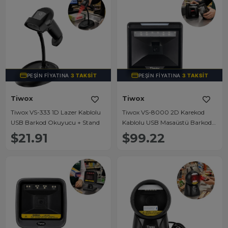
PEŞIN FIYATINA
3 TAKSIT
PEŞIN FIYATINA
3 TAKSIT
Tiwox
Tiwox
Tiwox VS-333 1D Lazer Kablolu
Tiwox VS-8000 2D Karekod
USB Barkod Okuyucu + Stand
Kablolu USB Masaüstü Barkod
Okuyucu
$21.91
$99.22