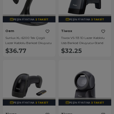
TÜKENDI
TÜKENDI
PEŞIN FIYATINA
3 TAKSIT
PEŞIN FIYATINA
3 TAKSIT
Oem
Tiwox
Sunlux XL-6200 Tek Çizgili
Tiwox VS-113 1D Lazer Kablolu
Lazer Kablolu Barkod Okuyucu
Usb Barkod Okuyucu+Stand
$36.77
$32.25
TÜKENDI
TÜKENDI
PEŞIN FIYATINA
3 TAKSIT
PEŞIN FIYATINA
3 TAKSIT