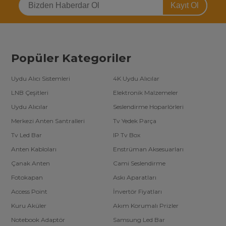
Kayıt Ol
Popüler Kategoriler
Uydu Alıcı Sistemleri
4K Uydu Alıcılar
LNB Çeşitleri
Elektronik Malzemeler
Uydu Alıcılar
Seslendirme Hoparlörleri
Merkezi Anten Santralleri
Tv Yedek Parça
Tv Led Bar
IP Tv Box
Anten Kabloları
Enstrüman Aksesuarları
Çanak Anten
Cami Seslendirme
Fotokapan
Askı Aparatları
Access Point
İnvertör Fiyatları
Kuru Aküler
Akım Korumalı Prizler
Notebook Adaptör
Samsung Led Bar