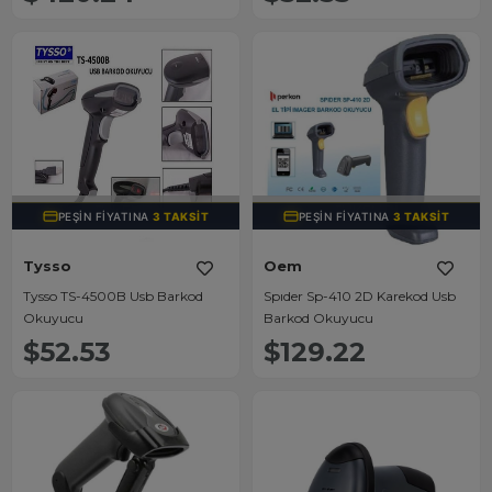
TÜKENDI
TÜKENDI
PEŞIN FIYATINA
3 TAKSIT
PEŞIN FIYATINA
3 TAKSIT
Tysso
Oem
Tysso TS-4500B Usb Barkod
Spıder Sp-410 2D Karekod Usb
Okuyucu
Barkod Okuyucu
$52.53
$129.22