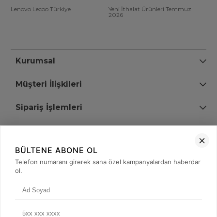
Lenovo Lecoo Türkiye
Yeni İthalat Ürünleri Temmuz
2026
Kurumsal
Müşteri İlişkileri
Sipariş İşlemleri
Bize Ulaşın
BÜLTENE ABONE OL
+90 (850) 473 08 08
Telefon numaranı girerek sana özel kampanyalardan haberdar
ol.
Tevfik Bey Mah. Dr. Ali Demir Cd. No:51 Kat:2 Kobi İş Merkezi
Küçükçekmece / İstanbul