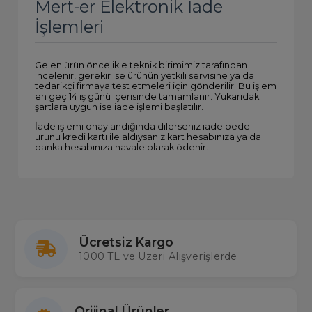
Mert-er Elektronik İade
İşlemleri
Gelen ürün öncelikle teknik birimimiz tarafından
incelenir, gerekir ise ürünün yetkili servisine ya da
tedarikçi firmaya test etmeleri için gönderilir. Bu işlem
en geç 14 iş günü içerisinde tamamlanır. Yukarıdaki
şartlara uygun ise iade işlemi başlatılır.
İade işlemi onaylandığında dilerseniz iade bedeli
ürünü kredi kartı ile aldıysanız kart hesabınıza ya da
banka hesabınıza havale olarak ödenir.
Ücretsiz Kargo
1000 TL ve Üzeri Alışverişlerde
Orijinal Ürünler