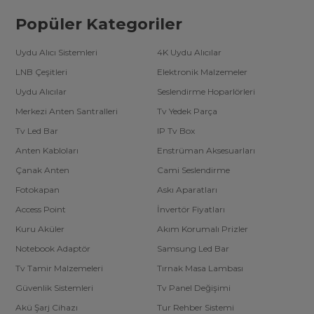
Popüler Kategoriler
Uydu Alıcı Sistemleri
4K Uydu Alıcılar
LNB Çeşitleri
Elektronik Malzemeler
Uydu Alıcılar
Seslendirme Hoparlörleri
Merkezi Anten Santralleri
Tv Yedek Parça
Tv Led Bar
IP Tv Box
Anten Kabloları
Enstrüman Aksesuarları
Çanak Anten
Cami Seslendirme
Fotokapan
Askı Aparatları
Access Point
İnvertör Fiyatları
Kuru Aküler
Akım Korumalı Prizler
Notebook Adaptör
Samsung Led Bar
Tv Tamir Malzemeleri
Tırnak Masa Lambası
Güvenlik Sistemleri
Tv Panel Değişimi
Akü Şarj Cihazı
Tur Rehber Sistemi