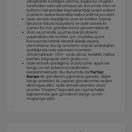
satılabilirlik özelliğini yitirmiş, başka bir müşteri
tarafından satın alınamayacak durumda olan ve
kullanıcı hatasından kaynaklandığı tespit edilen
ürünlerin iadesi kesinlikle kabul edilmeyecektir.
İade etmek istediğiniz ürün ile birlikte orijinal
fatura (e-fatura kopyaları) ve iade sebebini
içeren bir not göndermeniz gerekmektedir.
Ürün seçiminde uyumsuzluk problemi
yaşanabilecek ürünler için, mutlaka uyum
konusunda teknik destek alarak sipariş
vermelisiniz. Bu tip ürünlerin orijinal ambalajları
açıldığında iade işlemleri mümkün
olmamaktadır. (Örn : uydu alıcısı, kulaklık, hafıza
kartları, bilgisayar oem grubu vs.)
İade etmek istediğiniz ürün/ürünler ayıplı ise
kargo ücreti şirketimiz tarafından
karşılanmaktadır. Bu durumda da
Yurtiçi
Kargo
ile gönderim yapmanız gerekir, diğer
kargo şirketleri ile yapılan gönderimler teslim
alınmayacaktır. İade etmek istenilen ürün/
ürünler "Müşteri" kaynaklı ise cayma hakkı
kapsamında geri gönderim kargo ücreti
müşteriye aittir.