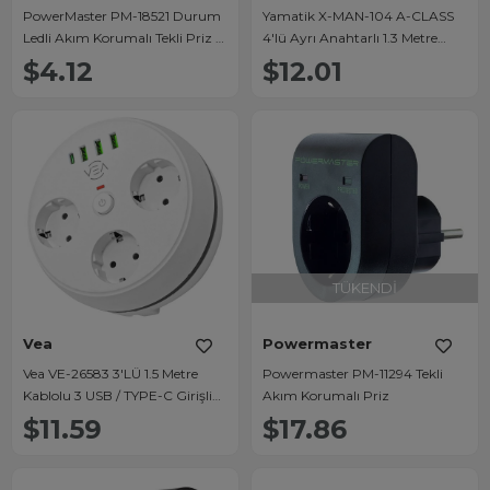
PowerMaster PM-18521 Durum
Yamatik X-MAN-104 A-CLASS
Ledli Akım Korumalı Tekli Priz 16
4'lü Ayrı Anahtarlı 1.3 Metre
Amper - 3500 Watt Tekli Beyaz
Akım Korumalı Grup Priz 1400
$4.12
$12.01
Joule
TÜKENDI
Vea
Powermaster
Vea VE-26583 3'LÜ 1.5 Metre
Powermaster PM-11294 Tekli
Kablolu 3 USB / TYPE-C Girişli
Akım Korumalı Priz
Akım Korumalı Grup Priz
$11.59
$17.86