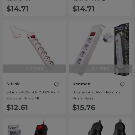
$14.71
$14.71
TÜKENDI
TÜKENDI
S-Link
Ucomen
S-Link SPGI5-1-B-10B 6'lı Akım
Ucomen 4 lü Akım Korumalı
Korumalı Priz 3 Mt.
Priz 2 Metre
$12.61
$15.76