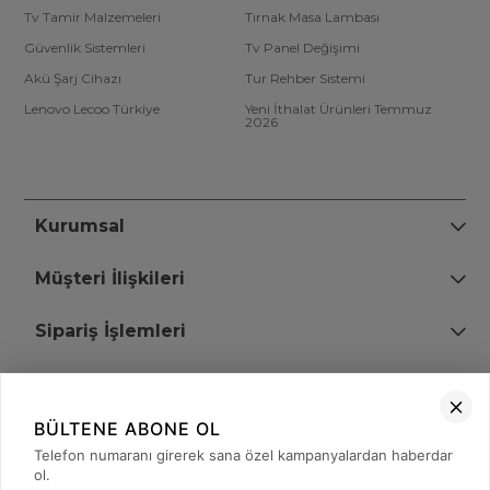
Tv Tamir Malzemeleri
Tırnak Masa Lambası
Güvenlik Sistemleri
Tv Panel Değişimi
Akü Şarj Cihazı
Tur Rehber Sistemi
Lenovo Lecoo Türkiye
Yeni İthalat Ürünleri Temmuz
2026
Kurumsal
Müşteri İlişkileri
Sipariş İşlemleri
Bize Ulaşın
BÜLTENE ABONE OL
+90 (850) 473 08 08
Telefon numaranı girerek sana özel kampanyalardan haberdar
ol.
Tevfik Bey Mah. Dr. Ali Demir Cd. No:51 Kat:2 Kobi İş Merkezi