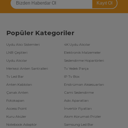
Kayıt Ol
Popüler Kategoriler
Uydu Alıcı Sistemleri
4K Uydu Alıcılar
LNB Çeşitleri
Elektronik Malzemeler
Uydu Alıcılar
Seslendirme Hoparlörleri
Merkezi Anten Santralleri
Tv Yedek Parça
Tv Led Bar
IP Tv Box
Anten Kabloları
Enstrüman Aksesuarları
Çanak Anten
Cami Seslendirme
Fotokapan
Askı Aparatları
Access Point
İnvertör Fiyatları
Kuru Aküler
Akım Korumalı Prizler
Notebook Adaptör
Samsung Led Bar