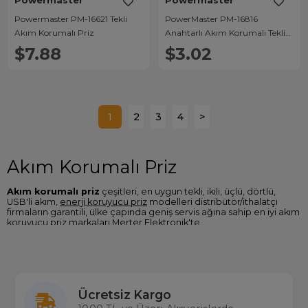
Powermaster
Powermaster
Powermaster PM-16621 Tekli
PowerMaster PM-16816
Akım Korumalı Priz
Anahtarlı Akım Korumalı Tekli
Priz 10 Amper - 2510 Watt Tekli
$7.88
$3.02
Beyaz
1
2
3
4
>
Akım Korumalı Priz
Akım korumalı priz
çeşitleri, en uygun tekli, ikili, üçlü, dörtlü,
USB'li akım,
enerji koruyucu priz
modelleri distribütör/ithalatçı
firmaların garantili, ülke çapında geniş servis ağına sahip en iyi akım
koruyucu priz markaları Merter Elektronik'te.
Akım Korumalı Priz Fiyatları
Sitemizde Powermaster, Philips, S-Link, MasterX gibi birçok güçlü
akım korumalı priz marka ve modellerine ulaşabilir özellikleri
karşılaştırabilir en ucuz
akım korumalı priz fiyatları
nı Türkiye'nin
Ücretsiz Kargo
en büyük gerçek stok çalışan toptan ve perakende elektronik
mağazası
Merterelektronik.com
'dan satın alabilirsiniz.