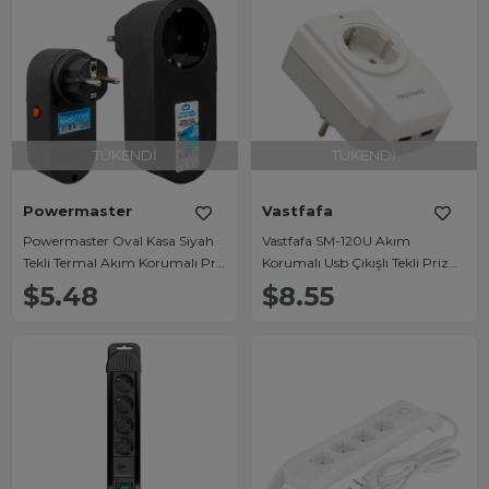
TÜKENDI
TÜKENDI
Powermaster
Vastfafa
Powermaster Oval Kasa Siyah
Vastfafa SM-120U Akım
Tekli Termal Akım Korumalı Priz
Korumalı Usb Çıkışlı Tekli Priz
(10A-2500W) PM-16620
(16A-3680W)
$5.48
$8.55