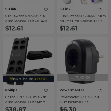
S-Link
S-Link
S-link Swapp SPG9J04 4'lü
S-link Swapp SPG9J05 5'li Akım
Akım Korumalı Priz Çoklayıcı 1.5
Korumalı Priz Çoklayıcı 1.5 Mt
Mt.
$12.61
$12.61
TÜKENDI
TÜKENDI
PEŞIN FIYATINA
3 TAKSIT
Philips
Powermaster
Philips SPN 4085B 8'li Siyah
Powermaster SPR-10A Tekli
Akım Korumalı Priz 3 Metre
Akım Korumalı Priz
$38.87
$6.30