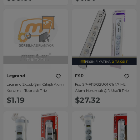
TÜKENDI
TÜKENDI
PEŞIN FIYATINA
3 TAKSIT
Legrand
FSP
Legrand 2xUsb Şarj Çıkışlı Akım
Fsp SP-FR3G2U01 6'lı 1.7 Mt.
Korumalı Topraklı Priz
Akım Korumalı Çift Usb'li Priz
$1.19
$27.32