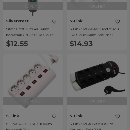
TÜKENDI
TÜKENDI
Silvercrest
S-Link
Silver Crest 1.5m 4lü Akım
S-Link SPG3040 2 Metre 4'lü
Korumalı Gri Priz 900 Joule
900 Joule Akım Korumalı
SCKS04
Beyaz Priz
$12.55
$14.93
TÜKENDI
TÜKENDI
S-Link
S-Link
S-Link SPG6-5-30 5 li Akım
S-Link SPGX-88 8'li Akım
Korumalı Priz
Korumalı Priz 2 Mt.