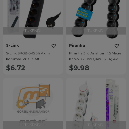
TÜKENDI
TÜKENDI
S-Link
Piranha
S-Link SPG8-5-15 5'li Akım
Piranha 3'lü Anahtarlı 1.5 Metre
Korumalı Priz 1.5 Mt
Kablolu 2 Usb Çıkışlı (2.1A) Akım
Korumalı Priz 3393B
$6.72
$9.98
TÜKENDI
TÜKENDI