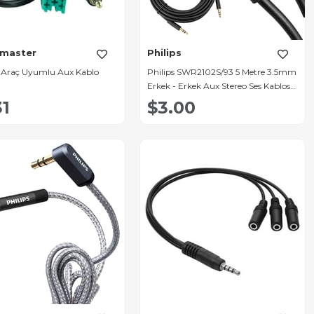
master
Philips
 Araç Uyumlu Aux Kablo
Philips SWR2102S/93 5 Metre 3.5mm
Erkek - Erkek Aux Stereo Ses Kablosu
Hi-Fi
31
$3.00