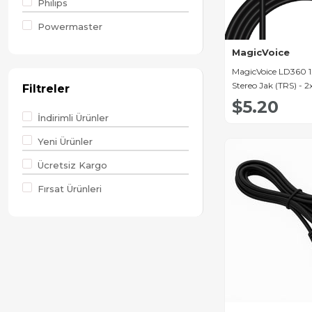
Philips
Powermaster
MagicVoice
MagicVoice LD360 1
Stereo Jak (TRS) -
Filtreler
Jak (TS) Ses Kablosu
$5.20
İndirimli Ürünler
Yeni Ürünler
Ücretsiz Kargo
Fırsat Ürünleri