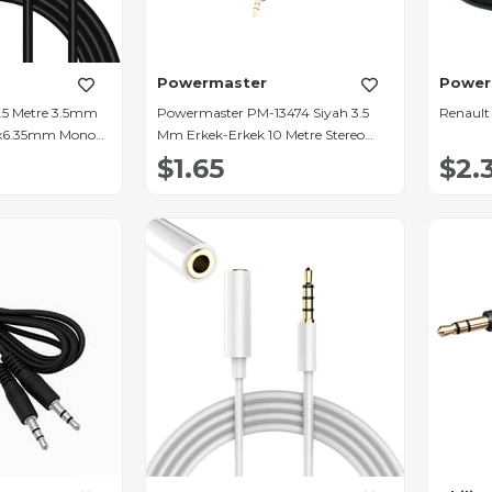
Powermaster
Power
.5 Metre 3.5mm
Powermaster PM-13474 Siyah 3.5
Renault
 2x6.35mm Mono
Mm Erkek-Erkek 10 Metre Stereo
Kablo
$1.65
$2.