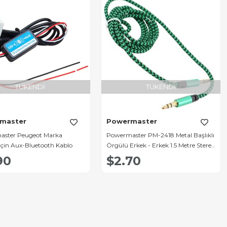
TÜKENDI
TÜKENDI
master
Powermaster
ster Peugeot Marka
Powermaster PM-2418 Metal Başlıklı
İçin Aux-Bluetooth Kablo
Örgülü Erkek - Erkek 1.5 Metre Stereo
Aux Kablo
90
$2.70