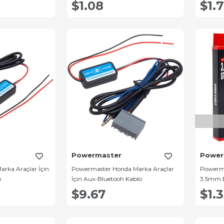
hlı
Kablo
$1.08
$1.7
Powermaster
Power
arka Araçlar İçin
Powermaster Honda Marka Araçlar
Powerma
o
İçin Aux-Bluetooh Kablo
3.5mm Er
Uçlu St
$9.67
$1.