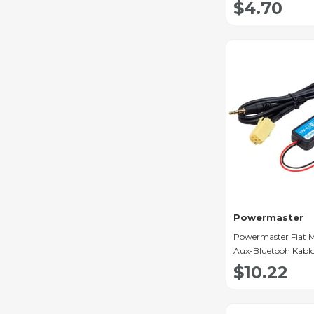
Tipi Açılı Örgülü Zır
$4.70
Powermaster
Powermaster Fiat M
Aux-Bluetooh Kabl
$10.22