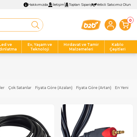
Hakkımızda
İletişim
Toptan Sipariş
Yetkili Satıcımız Olun
0
Led ve
Ev, Yaşam ve
Hırdavat ve Tamir
Kablo
dınlatma
Teknoloji
Malzemeleri
Çeşitleri
ler
Çok Satanlar
Fiyata Göre (Azalan)
Fiyata Göre (Artan)
En Yeni