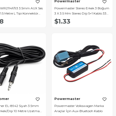
s
Powermaster
 SWR2114F/93 3.5mm AUX Ses
Powermaster Stereo Erkek 3 Boğum
1.5 Metre L Tipi Konnektör
3 X 3.5 Mm Stereo Dişi 5+1 Kablo 33
ırhlı
Cm
18
$1.33
romer
Powermaster
mer EL-8942 Siyah 3.5mm
Powermaster Volkswagen Marka
Erkek/Dişi 10 Metre Uzatma
Araçlar İçin Aux-Bluetooh Kablo