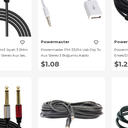
Powermaster
Power
843 Siyah 3.5Mm
Powermaster PM-33294 Usb Dişi To
Powerma
 Stereo Aux Ses
Aux Stereo 3 Boğumlu Kablo
Erkek/Di
Uzatma
$1.08
$1.