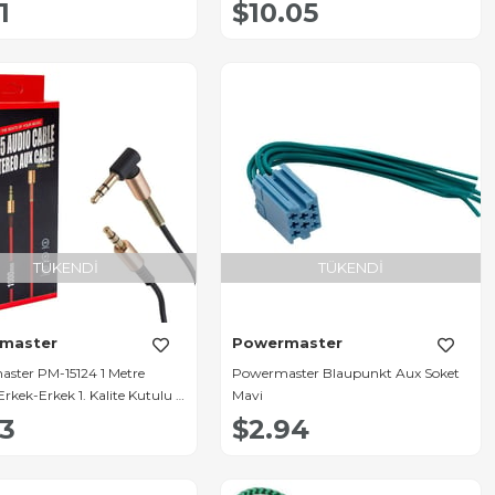
1
$10.05
TÜKENDI
TÜKENDI
master
Powermaster
ster PM-15124 1 Metre
Powermaster Blaupunkt Aux Soket
kek-Erkek 1. Kalite Kutulu L
Mavi
ereo AUX Kablo
33
$2.94