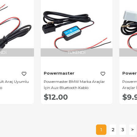
NDI
TÜKENDI
Powermaster
Power
lt Araç Uyumlu
Powermaster BMW Marka Araçlar
Powerma
lo
İçin Aux-Bluetooth Kablo
Araçlar 
$12.00
$9.
1
2
3
>