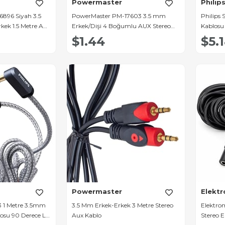
Powermaster
Philip
896 Siyah 3.5
PowerMaster PM-17603 3.5 mm
Philips
kek 1.5 Metre Aux
Erkek/Dişi 4 Boğumlu AUX Stereo
Kablosu 
Uzatma Kablosu 1 Metre
Örgülü Z
$1.44
$5.
Powermaster
Elekt
3 1 Metre 3.5mm
3.5 Mm Erkek-Erkek 3 Metre Stereo
Elektro
losu 90 Derece L
Aux Kablo
Stereo 