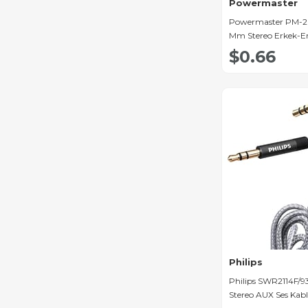
Powermaster
Powermaster PM-26
Mm Stereo Erkek-Er
Kablo
$0.66
Philips
Philips SWR2114F/9
Stereo AUX Ses Kab