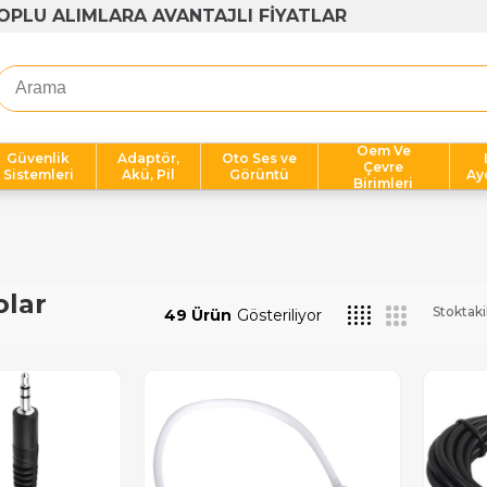
OPLU ALIMLARA AVANTAJLI FİYATLAR
Oem Ve
Güvenlik
Adaptör,
Oto Ses ve
Çevre
Sistemleri
Akü, Pil
Görüntü
Ay
Birimleri
olar
Stoktaki
49 Ürün