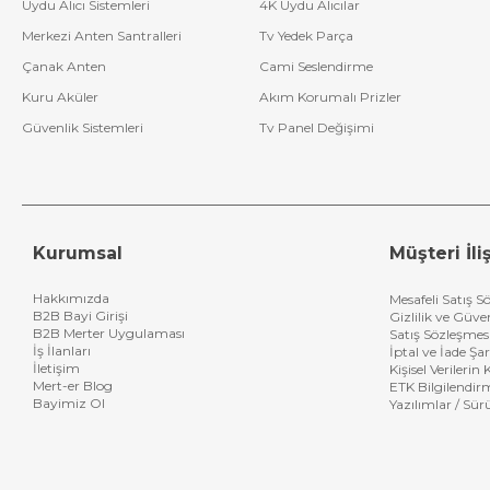
Uydu Alıcı Sistemleri
4K Uydu Alıcılar
Merkezi Anten Santralleri
Tv Yedek Parça
Çanak Anten
Cami Seslendirme
Kuru Aküler
Akım Korumalı Prizler
Güvenlik Sistemleri
Tv Panel Değişimi
Kurumsal
Müşteri İliş
Hakkımızda
Mesafeli Satış S
B2B Bayi Girişi
Gizlilik ve Güve
B2B Merter Uygulaması
Satış Sözleşmes
İş İlanları
İptal ve İade Şar
İletişim
Kişisel Verileri
Mert-er Blog
ETK Bilgilendir
Bayimiz Ol
Yazılımlar / Sür