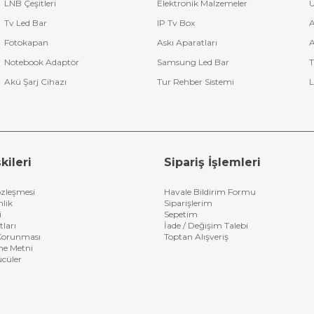
LNB Çeşitleri
Elektronik Malzemeler
U
Tv Led Bar
IP Tv Box
A
Fotokapan
Askı Aparatları
A
Notebook Adaptör
Samsung Led Bar
T
Akü Şarj Cihazı
Tur Rehber Sistemi
L
kileri
Sipariş İşlemleri
özleşmesi
Havale Bildirim Formu
nlik
Siparişlerim
i
Sepetim
tları
İade / Değişim Talebi
n Korunması
Toptan Alışveriş
me Metni
ücüler