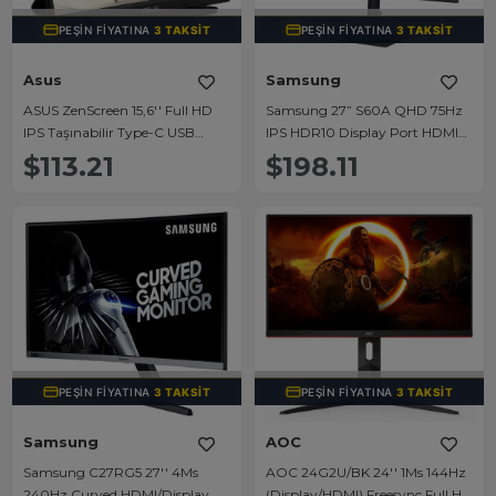
TÜKENDI
TÜKENDI
PEŞIN FIYATINA
3 TAKSIT
PEŞIN FIYATINA
3 TAKSIT
Asus
Samsung
ASUS ZenScreen 15,6'' Full HD
Samsung 27” S60A QHD 75Hz
IPS Taşınabilir Type-C USB
IPS HDR10 Display Port HDMI
Monitör Mavi Işık Filtreli
HAS PIVOT Çerçevesiz Monitör
$113.21
$198.11
(MB166C)
(LS27A600NWMXUF)
TÜKENDI
TÜKENDI
PEŞIN FIYATINA
3 TAKSIT
PEŞIN FIYATINA
3 TAKSIT
Samsung
AOC
Samsung C27RG5 27'' 4Ms
AOC 24G2U/BK 24'' 1Ms 144Hz
240Hz Curved HDMI/Display
(Display/HDMI) Freesync Full HD