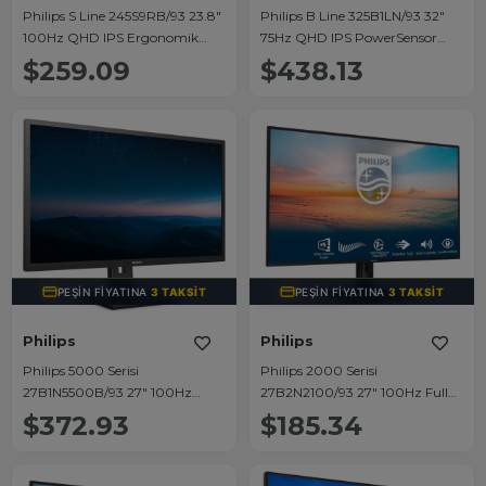
Philips S Line 245S9RB/93 23.8"
Philips B Line 325B1LN/93 32"
100Hz QHD IPS Ergonomik
75Hz QHD IPS PowerSensor
Profesyonel İş Monitör
Profesyonel İş Monitörü
$259.09
$438.13
PEŞIN FIYATINA
3 TAKSIT
PEŞIN FIYATINA
3 TAKSIT
Philips
Philips
Philips 5000 Serisi
Philips 2000 Serisi
27B1N5500B/93 27" 100Hz
27B2N2100/93 27" 100Hz Full
QHD IPS Profesyonel İş
HD IPS Ultra İnce Çerçeveli
$372.93
$185.34
Monitörü
Profesyonel Monitör