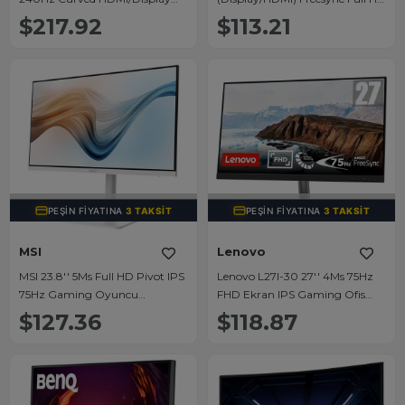
Port Full HD Gaming Monitör
IPS Oyuncu Monitör
$217.92
$113.21
(LC27RG50FQMXUF)
TÜKENDI
TÜKENDI
PEŞIN FIYATINA
3 TAKSIT
PEŞIN FIYATINA
3 TAKSIT
MSI
Lenovo
MSI 23.8'' 5Ms Full HD Pivot IPS
Lenovo L27I-30 27'' 4Ms 75Hz
75Hz Gaming Oyuncu
FHD Ekran IPS Gaming Ofis
Monitörü (Modern MD241PW)
Freesync Monitör Hızı Eye
$127.36
$118.87
Comfort (HDMI - VGA - Audio
3.5mm)