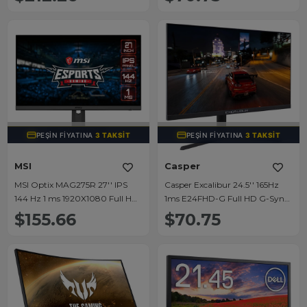
(27GP83B-B)
TÜKENDI
TÜKENDI
PEŞIN FIYATINA
3 TAKSIT
PEŞIN FIYATINA
3 TAKSIT
MSI
Casper
MSI Optix MAG275R 27'' IPS
Casper Excalibur 24.5'' 165Hz
144 Hz 1 ms 1920X1080 Full HD
1ms E24FHD-G Full HD G-Sync
Pivot Gaming Oyuncu
Freesync Oyuncu Monitörü
$155.66
$70.75
Monitörü