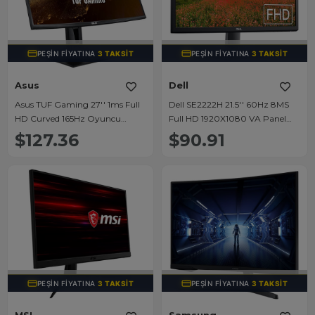
TÜKENDI
TÜKENDI
PEŞIN FIYATINA
3 TAKSIT
PEŞIN FIYATINA
3 TAKSIT
Asus
Dell
Asus TUF Gaming 27'' 1ms Full
Dell SE2222H 21.5'' 60Hz 8MS
HD Curved 165Hz Oyuncu
Full HD 1920X1080 VA Panel
Monitörü (VG27VQ)
(VGA+HDMI) FHD Led Monitör
$127.36
$90.91
TÜKENDI
TÜKENDI
PEŞIN FIYATINA
3 TAKSIT
PEŞIN FIYATINA
3 TAKSIT