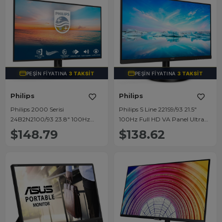
PEŞIN FIYATINA
3 TAKSIT
PEŞIN FIYATINA
3 TAKSIT
Philips
Philips
Philips 2000 Serisi
Philips S Line 221S9/93 21.5"
24B2N2100/93 23.8" 100Hz
100Hz Full HD VA Panel Ultra
FHD IPS Ultra İnce Çerçeveli
İnce Çerçeveli Profesyonel
$148.79
$138.62
Profesyonel Monitör
Monitör