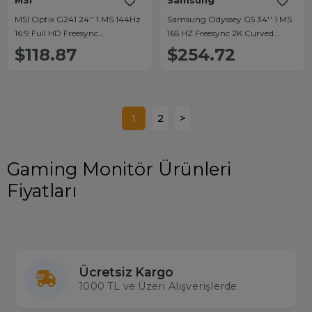
MSI
Samsung
MSI Optix G241 24'' 1 MS 144Hz
Samsung Odyssey G5 34'' 1 MS
16:9 Full HD Freesync
165 HZ Freesync 2K Curved
HDMI/Display Port Gaming
Gaming Monitör
$118.87
$254.72
Monitör
(C34G55TQWR)
1
2
>
Gaming Monitör Ürünleri
Fiyatları
Ücretsiz Kargo
1000 TL ve Üzeri Alışverişlerde