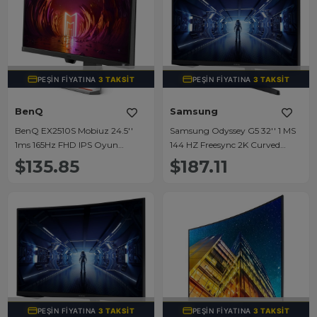
TÜKENDI
TÜKENDI
PEŞIN FIYATINA
3 TAKSIT
PEŞIN FIYATINA
3 TAKSIT
BenQ
Samsung
BenQ EX2510S Mobiuz 24.5''
Samsung Odyssey G5 32'' 1 MS
1ms 165Hz FHD IPS Oyun
144 HZ Freesync 2K Curved
Monitörü
Gaming Monitör
$135.85
$187.11
(C32G55TQWR)
TÜKENDI
TÜKENDI
PEŞIN FIYATINA
3 TAKSIT
PEŞIN FIYATINA
3 TAKSIT