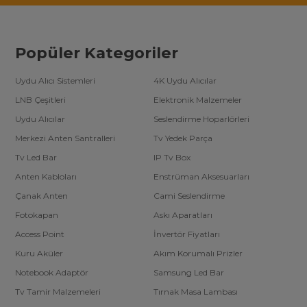
Popüler Kategoriler
Uydu Alıcı Sistemleri
4K Uydu Alıcılar
LNB Çeşitleri
Elektronik Malzemeler
Uydu Alıcılar
Seslendirme Hoparlörleri
Merkezi Anten Santralleri
Tv Yedek Parça
Tv Led Bar
IP Tv Box
Anten Kabloları
Enstrüman Aksesuarları
Çanak Anten
Cami Seslendirme
Fotokapan
Askı Aparatları
Access Point
İnvertör Fiyatları
Kuru Aküler
Akım Korumalı Prizler
Notebook Adaptör
Samsung Led Bar
Tv Tamir Malzemeleri
Tırnak Masa Lambası