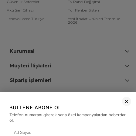
Güvenlik Sistemleri
Tv Panel Değişimi
Akü Şarj Cihazı
Tur Rehber Sistemi
Lenovo Lecoo Türkiye
Yeni İthalat Ürünleri Temmuz
2026
Kurumsal
Müşteri İlişkileri
Sipariş İşlemleri
Bize Ulaşın
BÜLTENE ABONE OL
+90 (850) 473 08 08
Telefon numaranı girerek sana özel kampanyalardan haberdar
ol.
Tevfik Bey Mah. Dr. Ali Demir Cd. No:51 Kat:2 Kobi İş Merkezi
Küçükçekmece / İstanbul