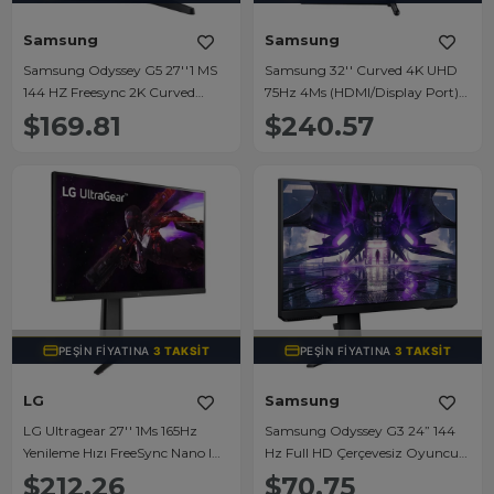
Samsung
Samsung
Samsung Odyssey G5 27''1 MS
Samsung 32'' Curved 4K UHD
144 HZ Freesync 2K Curved
75Hz 4Ms (HDMI/Display Port)
Gaming Monitör
Gaming Monitör Çerçevesiz
$169.81
$240.57
(C27G55TQWR)
(LU32R590CWMXUF)
TÜKENDI
TÜKENDI
PEŞIN FIYATINA
3 TAKSIT
PEŞIN FIYATINA
3 TAKSIT
LG
Samsung
LG Ultragear 27'' 1Ms 165Hz
Samsung Odyssey G3 24” 144
Yenileme Hızı FreeSync Nano IPS
Hz Full HD Çerçevesiz Oyuncu
Gaming Oyuncu Monitörü
Monitörü
$212.26
$70.75