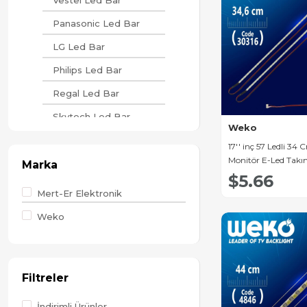
Vestel Led Bar
Panasonic Led Bar
LG Led Bar
Philips Led Bar
Regal Led Bar
Skytech Led Bar
Weko
Samsung Led Bar
17'' inç 57 Ledli 34
Monitör E-Led Takı
Axen Led Bar
Marka
$5.66
Sunny Led Bar
Mert-Er Elektronik
Arçelik Led Bar
Weko
Beko Led Bar
Saba Led Bar
Filtreler
Sharp Led Bar
Crown Led Bar
İndirimli Ürünler