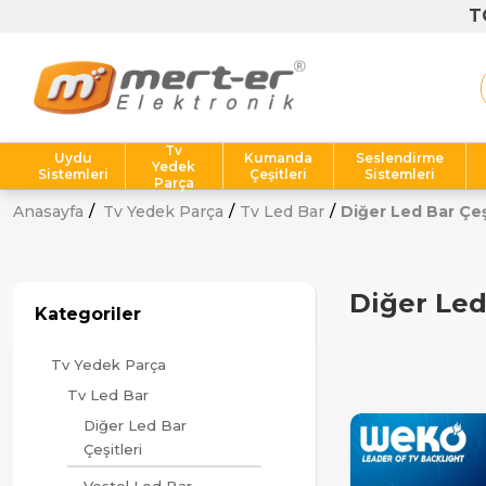
T
Tv
Uydu
Kumanda
Seslendirme
Yedek
Sistemleri
Çeşitleri
Sistemleri
Parça
Anasayfa
Tv Yedek Parça
Tv Led Bar
Diğer Led Bar Çeş
Diğer Led
Kategoriler
Tv Yedek Parça
Tv Led Bar
Diğer Led Bar
Çeşitleri