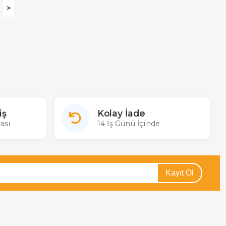
>
iş
Kolay İade
ası
14 İş Günü İçinde
Kayıt Ol