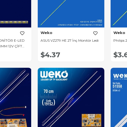
Weko
Weko
MONİTÖR E-LED
ASUS VZ279 HE 27 İnç Monitör Ledi
Philips 
40MM 12V ÇİFT
LO TAKIM
$4.37
$3.