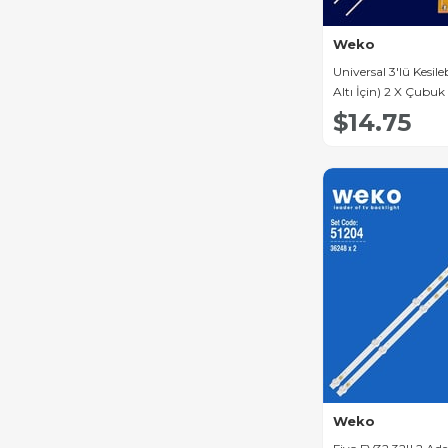
Goldmaster Led Bar
Weko
Nexon Led Bar
Universal 3'lü Kesile
Seg Led Bar
Altı İçin) 2 X Çubuk 
$14.75
Grundig Led Bar
Hi-Level Led Bar
Jvc Led Bar
Premier Led Bar
Vizio Led Bar
Skyworth Led Bar
Changhong Led Bar
Lifemax Led Bar
Finlux Led Bar
Weko
Woon Led Bar