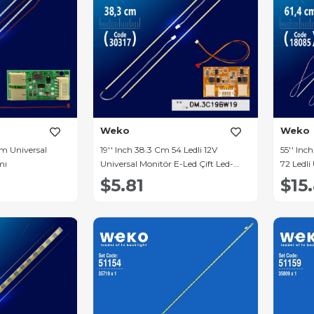
Weko
Weko
 Cm Universal
19'' Inch 38.3 Cm 54 Ledli 12V
55'' In
mı
Universal Monitör E-Led Çift Led-
72 Ledli
Sürücü-Kablo Takımı (WK-0140)
$5.81
$15