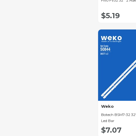
Fivo FV32 32'' 2 Ade
Ora Led Bar
$5.19
Techwood Led Bar
Next Led Bar
Jameson Led Bar
Westwood Led Bar
Logik Led Bar
Luxor Led Bar
Televizor Horizon Led
Bar
Magnavox Led Bar
Tvision Led Bar
Weko
Hitachi Led Bar
Botech BSM7-32 32''
Led Bar
Haier Led Bar
$7.07
Supra Led Bar