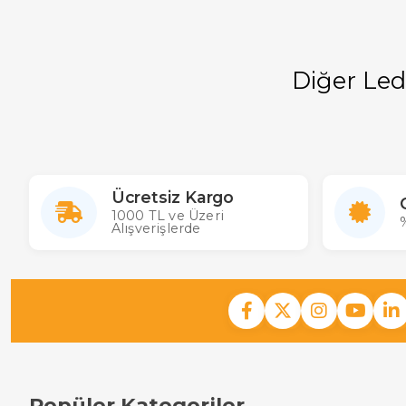
BBK Led Bar
Thomson Led Bar
Diğer Led 
Konka Led Bar
Elkos Led Bar
Shinon Led Bar
Hugo Led Bar
Ücretsiz Kargo
Led Display Led Bar
1000 TL ve Üzeri
%
Alışverişlerde
Thompson Led Bar
Arielli Led Bar
Homstar Led Bar
Onvo Led Bar
Popüler Kategoriler