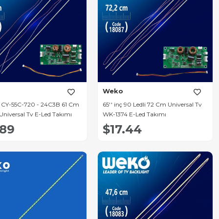
Weko
ch CY-55C-720 - 24C3B 61 Cm
65'' inç 90 Ledli 72 Cm Universal Tv
 Universal Tv E-Led Takımı
WK-1374 E-Led Takımı
.89
$17.44