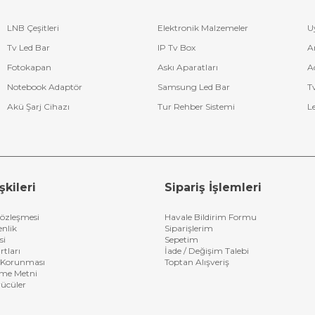
LNB Çeşitleri
Elektronik Malzemeler
U
Tv Led Bar
IP Tv Box
A
Fotokapan
Askı Aparatları
A
Notebook Adaptör
Samsung Led Bar
T
Akü Şarj Cihazı
Tur Rehber Sistemi
L
şkileri
Sipariş İşlemleri
Sözleşmesi
Havale Bildirim Formu
enlik
Siparişlerim
si
Sepetim
rtları
İade / Değişim Talebi
in Korunması
Toptan Alışveriş
rme Metni
rücüler