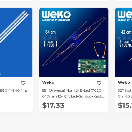
Weko
Weko
880 4M 40'' inç
58'' Universal Monitör E-Led (7020)
32'' In
640mm 12v Çift Led+Sürücü+Kablo
Cm 60 Le
Takım
Takımı
$17.33
$15.