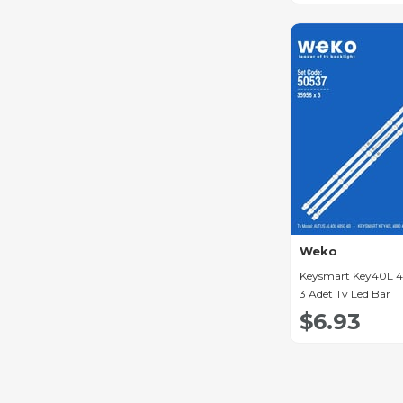
Kamosonic Led Bar
Emerson Led Bar
Fuego Led Bar
Erisson Led Bar
Sungate Led Bar
Dikom Led Bar
Panda Led Bar
Akai Led Bar
Weko
Nikai Led Bar
Keysmart Key40L 4
3 Adet Tv Led Bar
Bravis Led Bar
$6.93
Blaupunkt Led Bar
Telefox Led Bar
Lehua Led Bar