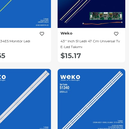
Weko
234E5 Monitör Ledi
43'' Inch 51 Ledli 47 Cm Universal Tv
E-Led Takımı
65
$15.17