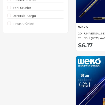
Yumatu Led Bar
Yeni Ürünler
Navitech Led Bar
Ücretsiz Kargo
Awox Led Bar
Fırsat Ürünleri
Weko
Altus Led Bar
20'' UNİVERSAL 
75 LEDLİ (2835) 4
Sanyo Led Bar
LED+SÜRÜCÜ+KAB
$6.17
Telefunken Led Bar
Dijitsu Led Bar
Toshiba Led Bar
Nordmende Led Bar
Sony Led Bar
Tcl Led Bar
Hisense Led Bar
Profilo Led Bar