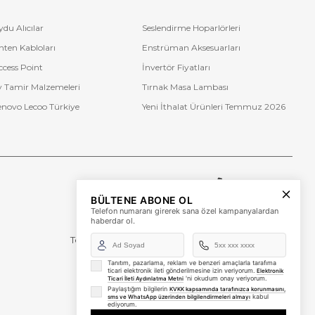
ydu Alıcılar
Seslendirme Hoparlörleri
nten Kabloları
Enstrüman Aksesuarları
ccess Point
İnvertör Fiyatları
v Tamir Malzemeleri
Tırnak Masa Lambası
enovo Lecoo Türkiye
Yeni İthalat Ürünleri Temmuz 2026
Bize Ulaşın
BÜLTENE ABONE OL
+90 (850) 473 08 08
Telefon numaranı girerek sana özel kampanyalardan
haberdar ol.
Tevfik Bey Mah. Dr. Ali Demir Cd. No:51 Kat:2 Kobi
İş Merkezi
Küçükçekmece / İstanbul
Tanıtım, pazarlama, reklam ve benzeri amaçlarla tarafıma
ticari elektronik ileti gönderilmesine izin veriyorum.
Elektronik
'ni okudum onay veriyorum.
Ticari İleti Aydınlatma Metni
Paylaştığım bilgilerin
KVKK kapsamında tarafınızca korunmasını,
kabul
sms ve WhatsApp üzerinden bilgilendirmeleri almayı
ediyorum.