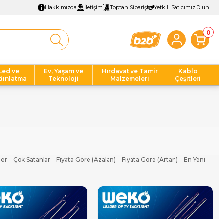
Hakkımızda
İletişim
Toptan Sipariş
Yetkili Satıcımız Olun
0
Led ve
Ev, Yaşam ve
Hırdavat ve Tamir
Kablo
dınlatma
Teknoloji
Malzemeleri
Çeşitleri
ler
Çok Satanlar
Fiyata Göre (Azalan)
Fiyata Göre (Artan)
En Yeni