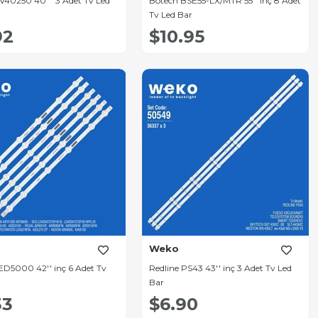
40250 40 '' 3 Adet Tv Led
Botech BSE55-LX/MTR 55'' inç 8 Adet
Tv Led Bar
92
$10.95
Weko
ED5000 42'' inç 6 Adet Tv
Redline PS43 43'' inç 3 Adet Tv Led
Bar
33
$6.90