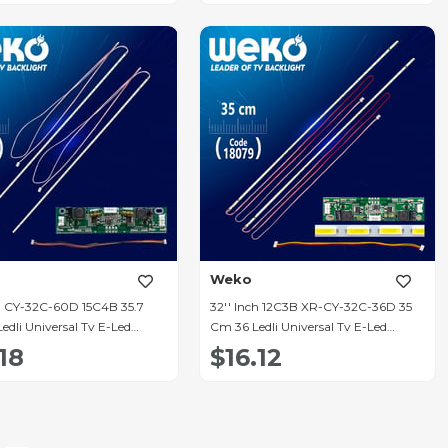
Weko
ch CY-32C-60D 15C4B 35.7
32'' Inch 12C3B XR-CY-32C-36D 35
dli Universal Tv E-Led
Cm 36 Ledli Universal Tv E-Led
Takımı
18
$16.12