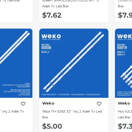
t Tv Led Bar
Sheen SH40DLK010-0202 40'' 3
Onvo OV
Adet Tv Led Bar
Bar
$7.62
$7.
Weko
Weko
 inç 2 Adet Tv
Teba TH-3263 32'' inç 2 Adet Tv Led
Hcs 42L
Bar
Led Bar
$5.00
$7.