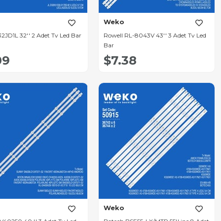
Weko
32JD1L 32'' 2 Adet Tv Led Bar
Rowell RL-8043V 43'' 3 Adet Tv Led
Bar
09
$7.38
Weko