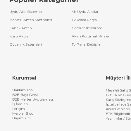
Uydu Alıcı Sistemleri
4K Uydu Alıcılar
Merkezi Anten Santralleri
Tv Yedek Parça
Çanak Anten
Cami Seslendirme
Kuru Aküler
Akım Korumalı Prizler
Güvenlik Sistemleri
Tv Panel Değişimi
Kurumsal
Müşteri İli
Hakkımızda
Mesafeli Satış 
B2B Bayi Girişi
Gizlilik ve Güv
B2B Merter Uygulaması
Satış Sözleşme
İş İlanları
İptal ve İade Şa
İletişim
Kişisel Veriler
Mert-er Blog
ETK Bilgilendi
Bayimiz Ol
Yazılımlar / Sü