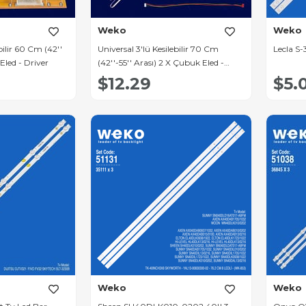
Weko
Weko
bilir 60 Cm (42''
Universal 3'lü Kesilebilir 70 Cm
Lecla S-
Eled - Driver
(42''-55'' Arası) 2 X Çubuk Eled -
Driver
$12.29
$5.
Weko
Weko