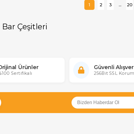
1
2
3
...
20
Bar Çeşitleri
Orijinal Ürünler
Güvenli Alışver
100 Sertifikalı
256Bit SSL Korum