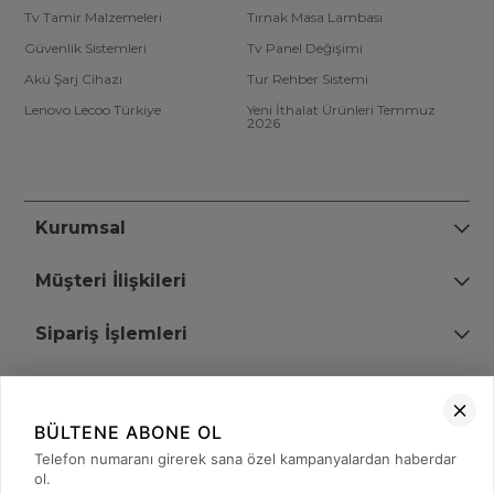
Tv Tamir Malzemeleri
Tırnak Masa Lambası
Güvenlik Sistemleri
Tv Panel Değişimi
Akü Şarj Cihazı
Tur Rehber Sistemi
Lenovo Lecoo Türkiye
Yeni İthalat Ürünleri Temmuz
2026
Kurumsal
Müşteri İlişkileri
Sipariş İşlemleri
Bize Ulaşın
BÜLTENE ABONE OL
+90 (850) 473 08 08
Telefon numaranı girerek sana özel kampanyalardan haberdar
ol.
Tevfik Bey Mah. Dr. Ali Demir Cd. No:51 Kat:2 Kobi İş Merkezi