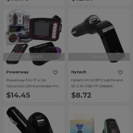
TÜKENDI
TÜKENDI
Powerway
Hytech
Powerway Fm-17 4 Gb
Hytech HY-XCB70 Led Ekranlı
Görüntülü Çift Kumandalı Fm
5V-2.1A USB+TF Destekli
Transmıtter
Bluetooth FM Transmitter
$14.45
$8.72