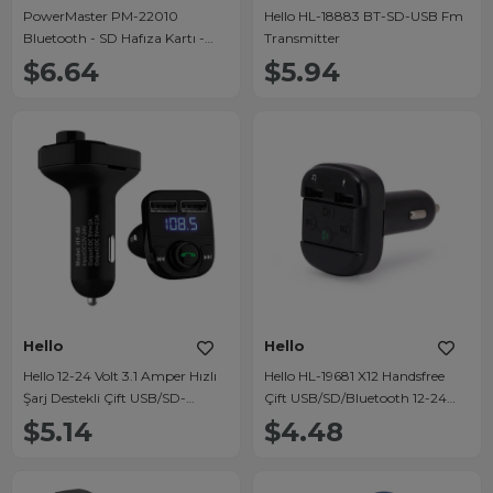
PowerMaster PM-22010
Hello HL-18883 BT-SD-USB Fm
Bluetooth - SD Hafıza Kartı -
Transmitter
Aux - Flash Bellek FM
$6.64
$5.94
Transmitter
Hello
Hello
Hello 12-24 Volt 3.1 Amper Hızlı
Hello HL-19681 X12 Handsfree
Şarj Destekli Çift USB/SD-
Çift USB/SD/Bluetooth 12-24
Bluetooth Fm Transmitter HL-
Volt Fm Transmitter
$5.14
$4.48
19680