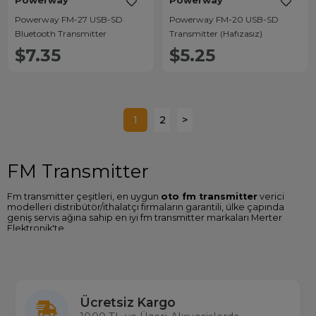
Powerway
Powerway
Powerway FM-27 USB-SD
Powerway FM-20 USB-SD
Bluetooth Transmitter
Transmitter (Hafızasız)
$7.35
$5.25
1
2
>
FM Transmitter
Fm transmitter çeşitleri, en uygun
oto fm transmitter
verici
modelleri distribütör/ithalatçı firmaların garantili, ülke çapında
geniş servis ağına sahip en iyi fm transmitter markaları Merter
Elektronik'te.
FM Transmitter Fiyatları
Sitemizde Powerway, S-Link, Magicvoice gibi birçok fm
transmitter marka ve modellerine ulaşabilir özellikleri
karşılaştırabilir en ucuz
fm transmitter fiyatları
nı Türkiye'nin en
Ücretsiz Kargo
büyük gerçek stok çalışan toptan ve perakende elektronik
mağazası Merterelektronik.com'dan satın alabilirsiniz.