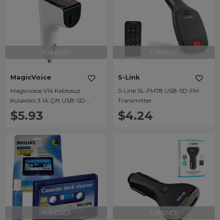
TÜKENDI
TÜKENDI
MagicVoice
S-Link
Magicvoice V14 Kablosuz
S-Link SL-FM78 USB-SD-FM
Kulaklıklı 3.1A Çift USB-SD-
Transmitter
Bluetooth Destekli FM
$5.93
$4.24
Transmitter
TÜKENDI
TÜKENDI