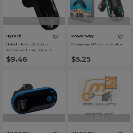
TÜKENDI
TÜKENDI
Hytech
Powerway
Hytech Hy-Xcb25 5 Volt - 1
Powerway FM-23 Transmitter
Amper Led Ekranlı Usb+Tf
Destekli Siyah Bluetooth Fm
$9.46
$5.25
Transmıtter
TÜKENDI
TÜKENDI