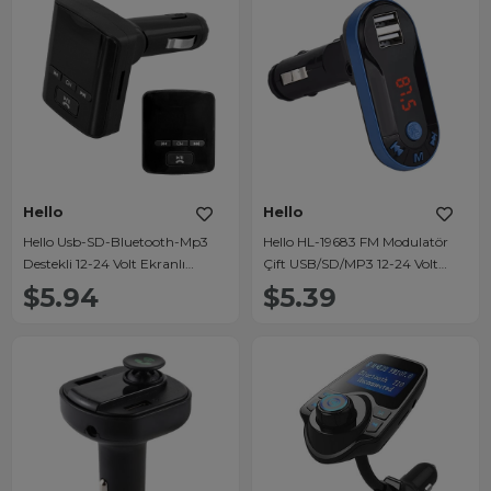
Hello
Hello
Hello Usb-SD-Bluetooth-Mp3
Hello HL-19683 FM Modulatör
Destekli 12-24 Volt Ekranlı
Çift USB/SD/MP3 12-24 Volt
Hafızasız Fm Transmitter HL-
Bluetooth Hafızasız Fm
$5.94
$5.39
19682
Transmitter