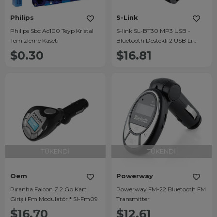
Philips
S-Link
Phılıps Sbc Ac100 Teyp Kristal
S-link SL-BT30 MP3 USB -
Temizleme Kaseti
Bluetooth Destekli 2 USB Li
Transmitter
$0.30
$16.81
TÜKENDI
TÜKENDI
Oem
Powerway
Pıranha Falcon Z 2 Gb Kart
Powerway FM-22 Bluetooth FM
Girişli Fm Modulatör * Sl-Fm09
Transmitter
$16.70
$12.61