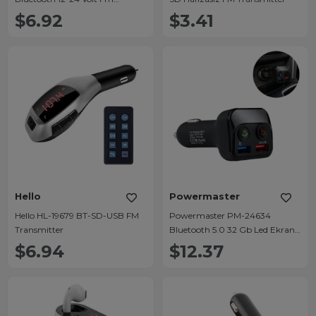
Transmitter
$6.92
$3.41
Hello
Powermaster
Hello HL-19679 BT-SD-USB FM
Powermaster PM-24634
Transmitter
Bluetooth 5.0 32 Gb Led Ekran
USB/BT/TF/Çift USB 3.4 Amper
$6.94
$12.37
FM Transmitter