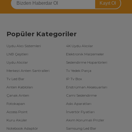
Kayıt Ol
Popüler Kategoriler
Uydu Alıcı Sistemleri
4K Uydu Alıcılar
LNB Çeşitleri
Elektronik Malzemeler
Uydu Alıcılar
Seslendirme Hoparlörleri
Merkezi Anten Santralleri
Tv Yedek Parça
Tv Led Bar
IP Tv Box
Anten Kabloları
Enstrüman Aksesuarları
Çanak Anten
Cami Seslendirme
Fotokapan
Askı Aparatları
Access Point
İnvertör Fiyatları
Kuru Aküler
Akım Korumalı Prizler
Notebook Adaptör
Samsung Led Bar