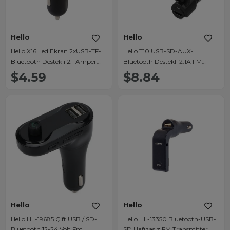
Hello
Hello
Hello X16 Led Ekran 2xUSB-TF-
Hello T10 USB-SD-AUX-
Bluetooth Destekli 2.1 Amper
Bluetooth Destekli 2.1A FM
Fm Transmitter
Transmitter
$4.59
$8.84
Hello
Hello
Hello HL-19685 Çift USB / SD-
Hello HL-13350 Bluetooth-USB-
Bluetooth 12-24 Volt Fm
SD Hafızasız FM Transmitter