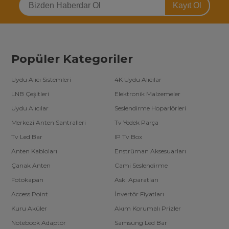
Kayıt Ol
Popüler Kategoriler
Uydu Alıcı Sistemleri
4K Uydu Alıcılar
LNB Çeşitleri
Elektronik Malzemeler
Uydu Alıcılar
Seslendirme Hoparlörleri
Merkezi Anten Santralleri
Tv Yedek Parça
Tv Led Bar
IP Tv Box
Anten Kabloları
Enstrüman Aksesuarları
Çanak Anten
Cami Seslendirme
Fotokapan
Askı Aparatları
Access Point
İnvertör Fiyatları
Kuru Aküler
Akım Korumalı Prizler
Notebook Adaptör
Samsung Led Bar