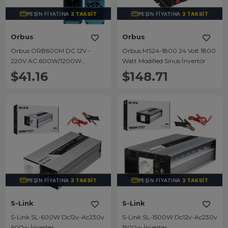
PEŞIN FIYATINA
3 TAKSIT
PEŞIN FIYATINA
3 TAKSIT
Orbus
Orbus
Orbus ORB600M DC 12V -
Orbus MS24-1800 24 Volt 1800
220V AC 600W/1200W
Watt Modified Sinus İnvertör
Modified Sinus Sine Wave
$41.16
$148.71
Inverter
PEŞIN FIYATINA
3 TAKSIT
PEŞIN FIYATINA
3 TAKSIT
S-Link
S-Link
S-Link SL-600W Dc12v-Ac230v
S-Link SL-1500W Dc12v-Ac230v
600w İnverter
1500w İnverter