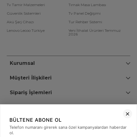
Tv Tamir Malzemeleri
Tırnak Masa Lambası
Güvenlik Sistemleri
Tv Panel Değişimi
Akü Şarj Cihazı
Tur Rehber Sistemi
Lenovo Lecoo Türkiye
Yeni İthalat Ürünleri Temmuz
2026
Kurumsal
Müşteri İlişkileri
Sipariş İşlemleri
Bize Ulaşın
BÜLTENE ABONE OL
+90 (850) 473 08 08
Telefon numaranı girerek sana özel kampanyalardan haberdar
ol.
Tevfik Bey Mah. Dr. Ali Demir Cd. No:51 Kat:2 Kobi İş Merkezi