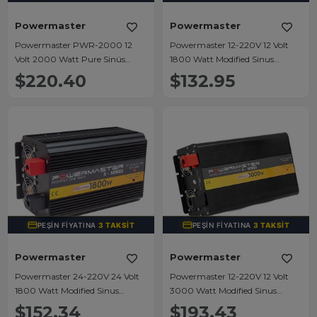
Powermaster
Powermaster
Powermaster PWR-2000 12
Powermaster 12-220V 12 Volt
Volt 2000 Watt Pure Sinüs
1800 Watt Modified Sinus
Wave İnverter
İnverter PWR1800-12
$220.40
$132.95
PEŞIN FIYATINA
3 TAKSIT
PEŞIN FIYATINA
3 TAKSIT
Powermaster
Powermaster
Powermaster 24-220V 24 Volt
Powermaster 12-220V 12 Volt
1800 Watt Modified Sinus
3000 Watt Modified Sinus
İnverter PWR1800-24
İnverter PWR3000-12
$152.34
$193.43