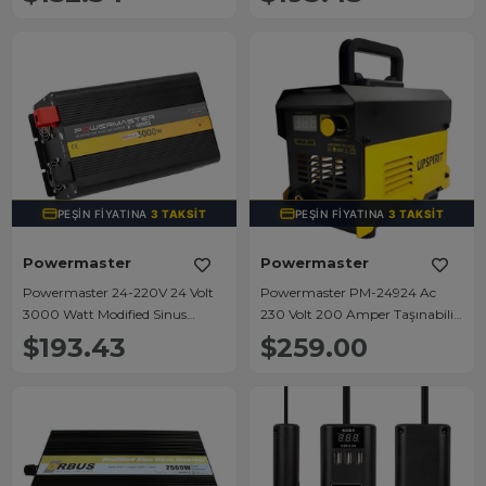
PEŞIN FIYATINA
3 TAKSIT
PEŞIN FIYATINA
3 TAKSIT
Powermaster
Powermaster
Powermaster 24-220V 24 Volt
Powermaster PM-24924 Ac
3000 Watt Modified Sinus
230 Volt 200 Amper Taşınabilir
İnverter PWR3000-24
Igbt Dc Mma Inverter Kaynak
$193.43
$259.00
Makinesi