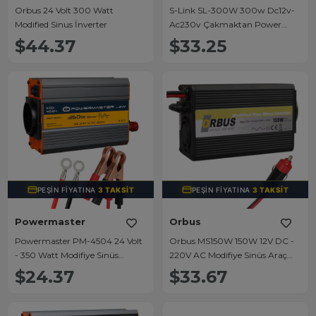
Orbus 24 Volt 300 Watt
S-Link SL-300W 300w Dc12v-
Modified Sinus İnverter
Ac230v Çakmaktan Power
İnverter
$44.37
$33.25
PEŞIN FIYATINA
3 TAKSIT
PEŞIN FIYATINA
3 TAKSIT
Powermaster
Orbus
Powermaster PM-4504 24 Volt
Orbus MS150W 150W 12V DC -
- 350 Watt Modifiye Sinüs
220V AC Modifiye Sinüs Araç
İnvertör
Çakmaklık İnverteri
$24.37
$33.67