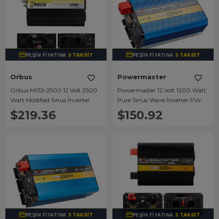
PEŞIN FIYATINA
3 TAKSIT
PEŞIN FIYATINA
3 TAKSIT
Orbus
Powermaster
Orbus MS12-2500 12 Volt 2500
Powermaster 12 Volt 1200 Watt
Watt Modified Sinus İnverter
Pure Sinus Wave İnverter PWR-
1200
$219.36
$150.92
PEŞIN FIYATINA
3 TAKSIT
PEŞIN FIYATINA
3 TAKSIT