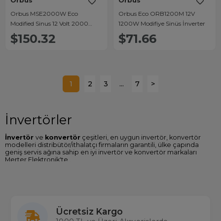
Orbus
Orbus
Orbus MSE2000W Eco
Orbus Eco ORB1200M 12V
Modified Sinus 12 Volt 2000
1200W Modifiye Sinüs İnverter
Watt İnvertör
$150.32
$71.66
1
2
3
...
7
>
İnvertörler
İnvertör
ve
konvertör
çeşitleri, en uygun invertör, konvertör
modelleri distribütör/ithalatçı firmaların garantili, ülke çapında
geniş servis ağına sahip en iyi invertör ve konvertör markaları
Merter Elektronik'te..
İnvertör Fiyatları
Sitemizde Powermaster, S-Link, Orbus gibi birçok invertör marka
ve modellerine ulaşabilir, solar, modified, akıllı inverter özelliklerini
karşılaştırabilir
en ucuz konvertör, invertör
fiyatları
nı
Ücretsiz Kargo
Türkiye'nin en büyük gerçek stok çalışan toptan ve perakende
elektronik mağazası
Merterelektronik.com
'dan satın alabilirsiniz.