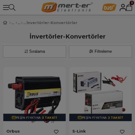
0
İnvertörler-Konvertörler
İnvertörler-Konvertörler
Sıralama
Filtreleme
PEŞIN FIYATINA
3 TAKSIT
PEŞIN FIYATINA
3 TAKSIT
Orbus
S-Link