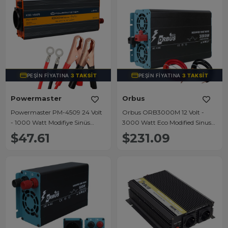
PEŞIN FIYATINA
3 TAKSIT
PEŞIN FIYATINA
3 TAKSIT
Powermaster
Orbus
Powermaster PM-4509 24 Volt
Orbus ORB3000M 12 Volt -
- 1000 Watt Modifiye Sinüs
3000 Watt Eco Modified Sinus
İnvertör
İnverter
$47.61
$231.09