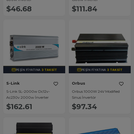
$46.68
$111.84
PEŞIN FIYATINA
3 TAKSIT
PEŞIN FIYATINA
3 TAKSIT
S-Link
Orbus
S-Link SL-2000w Dc12v-
Orbus 1000W 24V Modified
Ac230v 2000w İnverter
Sinus İnvertör
$162.61
$97.34