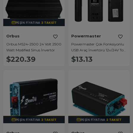
PEŞIN FIYATINA
3 TAKSIT
Orbus
Powermaster
Orbus MS24-2500 24 Volt 2500
Powermaster Çok Fonksiyonlu
Watt Modified Sinus İnvertör
USB Araç İnvertörü 12v/24V To
220V
$220.39
$13.13
PEŞIN FIYATINA
3 TAKSIT
PEŞIN FIYATINA
3 TAKSIT