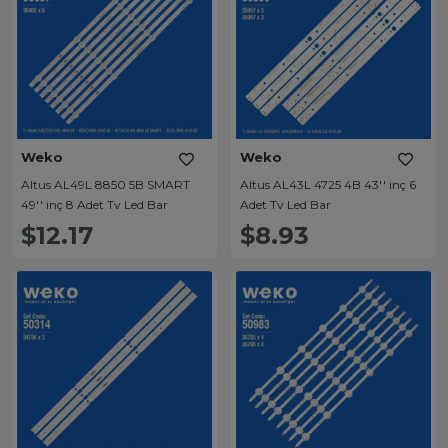
Weko
Weko
Altus AL49L 8850 5B SMART
Altus AL43L 4725 4B 43'' inç 6
49'' inç 8 Adet Tv Led Bar
Adet Tv Led Bar
$12.17
$8.93