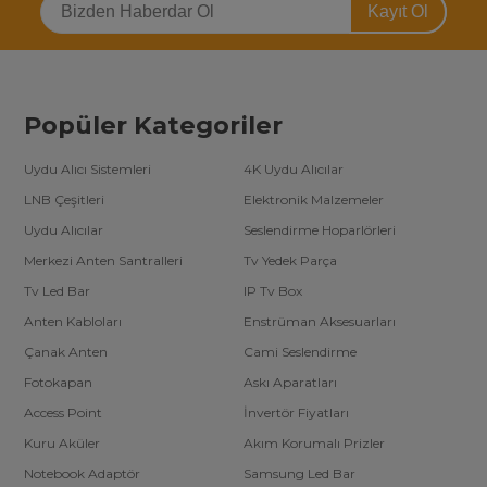
Kayıt Ol
Çok satan Altus tv led bar modellerinden bazıları:
L4_CLA_WCK_D9_FAM_L04/R05
SW40D09L-ZC21AG-04
MS-L1717 V1 YAL13-00730300-18
SW40D09R-ZC21AG-04
Popüler Kategoriler
K430WDF A1 4708-K43WDD-A1117N11
SHİNEON M08-BD40030-0701N-4311D
LM41-00654A/LM41-00656A
Uydu Alıcı Sistemleri
4K Uydu Alıcılar
2013ARC40-3228-ZCC606
ARCELIK_65_CLARTY_4X6+4X6_1313FCA_L/R
LNB Çeşitleri
Elektronik Malzemeler
SHİNEON M08-BD43030-0801N-4007A
Uydu Alıcılar
Seslendirme Hoparlörleri
Merkezi Anten Santralleri
Tv Yedek Parça
Tv led bar kategorisinde ülkemizde en fazla (3000’den fazla) ürün
çeşidine sahip alanında arge çalışmaları yapan tek şirketiz. Toptan
Tv Led Bar
IP Tv Box
tv yedek parça satın almak isteyen firmalara özel
tv led bar
toptan fiyatları
için telefonlarımızdan bizimle iletişime
Anten Kabloları
Enstrüman Aksesuarları
geçebilirsiniz.
Çanak Anten
Cami Seslendirme
Fotokapan
Askı Aparatları
Access Point
İnvertör Fiyatları
Kuru Aküler
Akım Korumalı Prizler
Notebook Adaptör
Samsung Led Bar