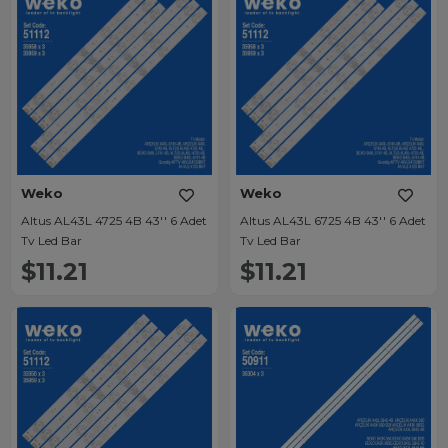
Weko
Weko
Altus AL43L 4725 4B 43'' 6 Adet
Altus AL43L 6725 4B 43'' 6 Adet
Tv Led Bar
Tv Led Bar
$11.21
$11.21