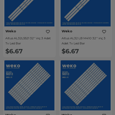
Weko
Weko
Altus AL32L5521 32'' inç 3 Adet
Altus AL32 LB M410 32'' inç 3
Tv Led Bar
Adet Tv Led Bar
$6.67
$6.67