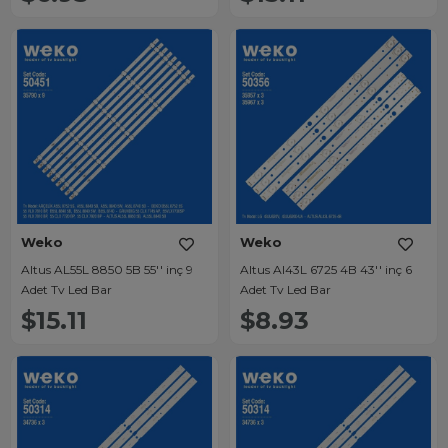
Weko
Weko
Altus AL55L 8850 5B 55'' inç 9
Altus Al43L 6725 4B 43'' inç 6
Adet Tv Led Bar
Adet Tv Led Bar
$15.11
$8.93