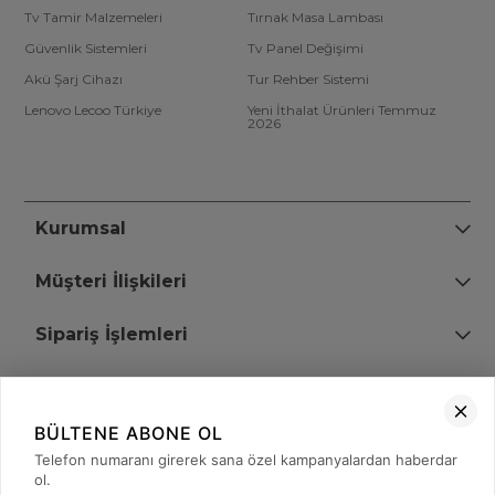
Tv Tamir Malzemeleri
Tırnak Masa Lambası
Güvenlik Sistemleri
Tv Panel Değişimi
Akü Şarj Cihazı
Tur Rehber Sistemi
Lenovo Lecoo Türkiye
Yeni İthalat Ürünleri Temmuz
2026
Kurumsal
Müşteri İlişkileri
Sipariş İşlemleri
Bize Ulaşın
BÜLTENE ABONE OL
+90 (850) 473 08 08
Telefon numaranı girerek sana özel kampanyalardan haberdar
ol.
Tevfik Bey Mah. Dr. Ali Demir Cd. No:51 Kat:2 Kobi İş Merkezi