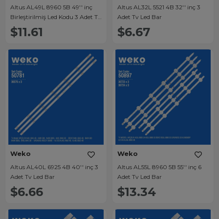
Altus AL49L 8960 5B 49'' inç
Altus AL32L 5521 4B 32'' inç 3
Birleştirilmiş Led Kodu 3 Adet Tv
Adet Tv Led Bar
Led Bar
$11.61
$6.67
Weko
Weko
Altus AL40L 6925 4B 40'' inç 3
Altus AL55L 8960 5B 55'' inç 6
Adet Tv Led Bar
Adet Tv Led Bar
$6.66
$13.34