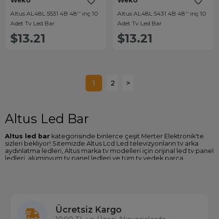
Weko
Weko
Altus AL48L 5531 4B 48'' inç 10
Altus AL48L 5431 4B 48'' inç 10
Adet Tv Led Bar
Adet Tv Led Bar
$13.21
$13.21
1
2
>
Altus Led Bar
Altus led bar
kategorisinde binlerce çeşit Merter Elektronik'te
sizleri bekliyor! Sitemizde Altus Lcd Led televizyonların tv arka
aydınlatma ledleri, Altus marka tv modelleri için orijinal led tv panel
ledleri, alüminyum tv panel ledleri ve tüm tv yedek parça
çeşitlerine ulaşabilirsiniz.
Weko tv led bar backlight modellerinde alüminyum gövde
soğutmalı ve Kore üretimi lens kullanılmaktadır ve bu teknolojiler
sayesinde dayanıklı ve daha uzun ömürlüdür. Weko led tv ledleri
ithalatçısı olan firmamız, gerçek ürün çeşidi ve aynı gün kargo
Ücretsiz Kargo
avantajıyla elektronik malzeme ve tv yedek parçalarında
Türkiye’nin en büyük tedarikçilerinden biridir.