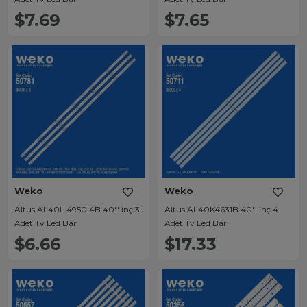
$7.69
$7.65
Weko
Weko
Altus AL40L 4950 4B 40'' inç 3
Altus AL40K4631B 40'' inç 4
Adet Tv Led Bar
Adet Tv Led Bar
$6.66
$17.33