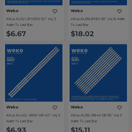
Weko
Weko
Altus AL32 LB M510 32'' inç 3
Altus AL65L8960 65'' inç 8 Adet
Adet Tv Led Bar
Tv Led Bar
$6.67
$18.02
Weko
Weko
Altus AL40L 4850 4B 40'' inç 3
Altus AL55L 8840 5B 55'' inç 9
Adet Tv Led Bar
Adet Tv Led Bar
$6.93
$15.11