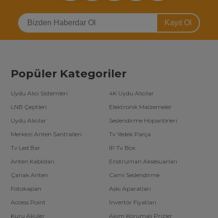
Kayıt Ol
Popüler Kategoriler
Uydu Alıcı Sistemleri
4K Uydu Alıcılar
LNB Çeşitleri
Elektronik Malzemeler
Uydu Alıcılar
Seslendirme Hoparlörleri
Merkezi Anten Santralleri
Tv Yedek Parça
Tv Led Bar
IP Tv Box
Anten Kabloları
Enstrüman Aksesuarları
Çanak Anten
Cami Seslendirme
Fotokapan
Askı Aparatları
Access Point
İnvertör Fiyatları
Kuru Aküler
Akım Korumalı Prizler