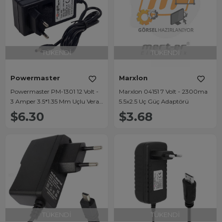
TÜKENDI
TÜKENDI
Powermaster
Marxlon
Powermaster PM-1301 12 Volt -
Marxlon 04151 7 Volt - 2300ma
3 Amper 3.5*1.35 Mm Uçlu Vera
5.5x2.5 Uç Güç Adaptörü
Yazar Kasa Pos Plastik Kasa
$6.30
$3.68
Adaptör
TÜKENDI
TÜKENDI