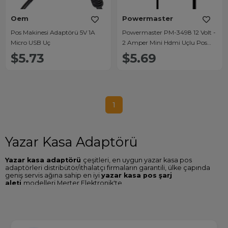
Oem
Powermaster
Pos Makinesi Adaptörü 5V 1A
Powermaster PM-3498 12 Volt -
Micro USB Uç
2 Amper Mini Hdmi Uçlu Pos
Makinesi Adaptörü
$5.73
$5.69
1
Yazar Kasa Adaptörü
Yazar kasa adaptörü
çeşitleri, en uygun yazar kasa pos
adaptörleri distribütör/ithalatçı firmaların garantili, ülke çapında
geniş servis ağına sahip en iyi
yazar kasa pos şarj
aleti
modelleri Merter Elektronik'te.
Yazar Kasa Adaptör Fiyatları
Sitemizde Beko, Vera Delta, Ingenico, Profilo, Olivetti gibi birçok
yazar kasa pos adaptör ve şarj cihazı marka ve modellerine