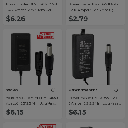
Powermaster PM-13806 10 Volt
Powermaster PM-1045 11.6 Volt
- 4.2 Amper 5.5*2.5 Mm Uçlu
- 2.16 Amper 5.5*2.5 Mm Uçlu
Yazar Kasa Adaptör
Plastik Kasa Adaptör (Verifone
$6.26
$2.79
Yazar Kasa Pos Cihazı)
Weko
Powermaster
Weko 9 Volt - 5 Amper Masaüstü
Powermaster PM-13033 9 Volt -
Adaptör 5.5*2.5 Mm Uçlu Yerli̇
5 Amper 5.5*2.5 Mm Uçlu Yazar
Üreti̇m
Kasa / Pos Makinesi Masaüstü
$6.15
$6.15
Adaptör