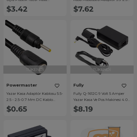
Adaptörü
Uçlu
$3.42
$7.62
TÜKENDI
TÜKENDI
Powermaster
Fully
Yazar Kasa Adaptör Kablosu 5.5-
Fully Q-1612G 9 Volt 5 Amper
2.5 - 2.5-0.7 Mm DC Kablo
Yazar Kasa Ve Pos Makinesi 4.0
Çevirici
X 1.7 Mm Uçlu Masaüstü
$0.65
$8.19
Adaptör