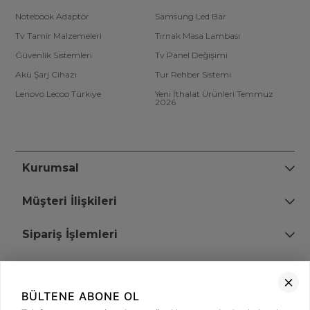
Notebook Adaptör
Samsung Led Bar
Tv Tamir Malzemeleri
Tırnak Masa Lambası
Güvenlik Sistemleri
Tv Panel Değişimi
Akü Şarj Cihazı
Tur Rehber Sistemi
Lenovo Lecoo Türkiye
Yeni İthalat Ürünleri Temmuz
2026
Kurumsal
Müşteri İlişkileri
Sipariş İşlemleri
Bize Ulaşın
BÜLTENE ABONE OL
+90 (850) 473 08 08