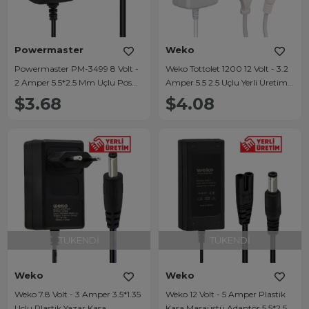
Powermaster
Weko
Powermaster PM-3499 8 Volt -
Weko Tottolet 1200 12 Volt - 3.2
2 Amper 5.5*2.5 Mm Uçlu Pos
Amper 5.5 2.5 Uçlu Yerli Üretim
Makinesi Adaptörü
Plastik Kasa Beyaz Masaüstü
$3.68
$4.08
Adaptör
TÜKENDI
TÜKENDI
Weko
Weko
Weko 7.8 Volt - 3 Amper 3.5*1.35
Weko 12 Volt - 5 Amper Plastik
Uçlu Plastik Yazar Kasa
Kasa Masaüstü Adaptör 5.5*2.5