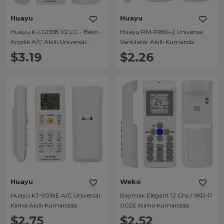
Huayu
Huayu
Huayu K-LG1358 V2 LG - Beko -
Huayu RM-F989+2 Universal
Arçelik A/C Akıllı Universal
Vantilatör Akıllı Kumanda
Klima Kumandası
$3.19
$2.26
Huayu
Weko
Huayu KT-9018E A/C Universal
Baymak Elegant 12 Chs / YKR-P
Klima Akıllı Kumandası
002E Klima Kumandası
$2.75
$2.52