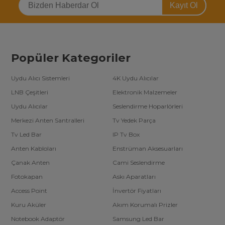
Electrolux
Kayıt Ol
Airfel
York
Gree
Midea
Sigma
Sunny
Altus
Popüler Kategoriler
Haier
Toptan ve Perakende Satış Seçenekleri
Uydu Alıcı Sistemleri
4K Uydu Alıcılar
LNB Çeşitleri
Elektronik Malzemeler
Klima kumandaları
, bireysel ve kurumsal ihtiyaçlarınız için farklı fiyat
avantajlarıyla sunulmaktadır:
Uydu Alıcılar
Seslendirme Hoparlörleri
Perakende Satış:
Ev ve ofis kullanımı için uygun fiyatlı
Merkezi Anten Santralleri
Tv Yedek Parça
kumanda seçenekleri.
Toptan Satış:
Adet bazlı indirimlerle işletmeler için
Tv Led Bar
IP Tv Box
ekonomik çözümler.
Anten Kabloları
Enstrüman Aksesuarları
Toplu siparişlerde özel fiyat teklifleri almak için müşteri destek
ekibimizle iletişime geçebilirsiniz.
Çanak Anten
Cami Seslendirme
Orijinal ve Uyumlu Klima Kumandaları
Fotokapan
Askı Aparatları
Access Point
İnvertör Fiyatları
Orijinal kumandalar
, markanızla %100 uyum sağlarken, uyumlu
modellerimiz ekonomik bir alternatif sunar. Dayanıklı malzeme ve
Kuru Aküler
Akım Korumalı Prizler
ergonomik tasarımlarımız sayesinde sıcaklık kontrolünüzü
kolaylaştırabilirsiniz.
Notebook Adaptör
Samsung Led Bar