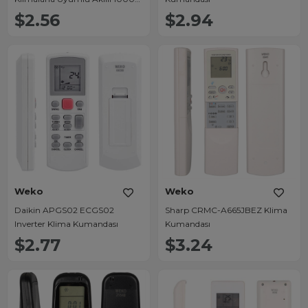
Kodlu Universal Klima
$2.56
$2.94
Kumandası (Evrensel)
Weko
Weko
Daikin APGS02 ECGS02
Sharp CRMC-A665JBEZ Klima
Inverter Klima Kumandası
Kumandası
$2.77
$3.24