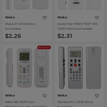
Weko
Weko
Sharp AY-AP24Klima
Alarko Flair Y512F2 Y512F Y512
Kumandası
Y512FA Klima Kumandası
$2.26
$2.31
Yeni Ürün
Weko
Weko
Weko WK-29275 Tüm
Toshiba WC-L03SE Klima
Klimalarla Uyumlu Akıllı 1000
Kumandası