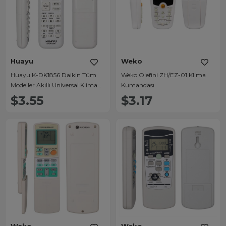
Huayu
Weko
Huayu K-DK1856 Daikin Tüm
Weko Olefini ZH/EZ-01 Klima
Modeller Akıllı Universal Klima
Kumandası
Kumandası
$3.55
$3.17