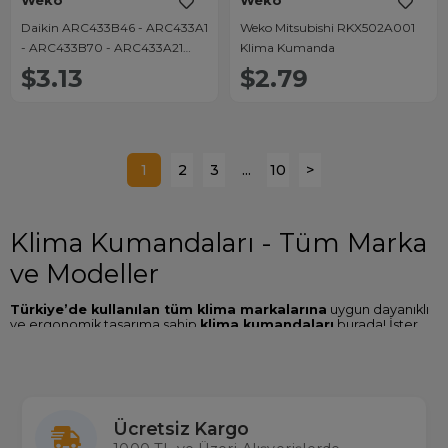
Weko
Weko
Daikin ARC433B46 - ARC433A1
Weko Mitsubishi RKX502A001
- ARC433B70 - ARC433A21
Klima Kumanda
Klima Kumandası
$3.13
$2.79
1
2
3
...
10
>
Klima Kumandaları - Tüm Marka
ve Modeller
Türkiye’de kullanılan tüm klima markalarına
uygun dayanıklı
ve ergonomik tasarıma sahip
klima kumandaları
burada! İster
orijinal ister uyumlu kumanda arayın, geniş ürün yelpazemizden
ihtiyacınıza uygun modeli kolayca seçebilirsiniz. Toptan ve
perakende satış avantajlarımızdan yararlanarak bütçenize uygun
fiyatlarla sipariş verebilirsiniz.
Klima Kumandalarının Özellikleri
Ücretsiz Kargo