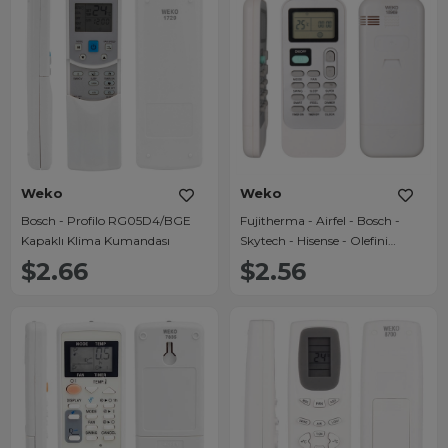
Weko
Weko
Bosch - Profilo RG05D4/BGE
Fujitherma - Airfel - Bosch -
Kapaklı Klima Kumandası
Skytech - Hisense - Olefini
DG11J1-01 Klima Kumandası
$2.66
$2.56