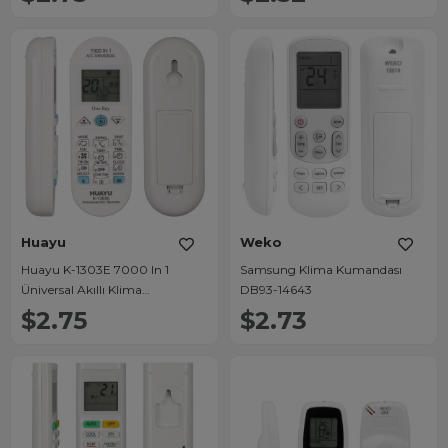
Huayu
Weko
Huayu K-1303E 7000 In 1
Samsung Klima Kumandası
Üniversal Akıllı Klima
DB93-14643
Kumandası
$2.75
$2.73