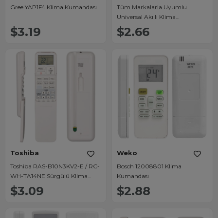
Gree YAP1F4 Klima Kumandası
Tüm Markalarla Uyumlu
Universal Akıllı Klima
Kumandası
$3.19
$2.66
Toshiba
Weko
Toshiba RAS-B10N3KV2-E / RC-
Bosch 12008801 Klima
WH-TA14NE Sürgülü Klima
Kumandası
Kumandası
$3.09
$2.88