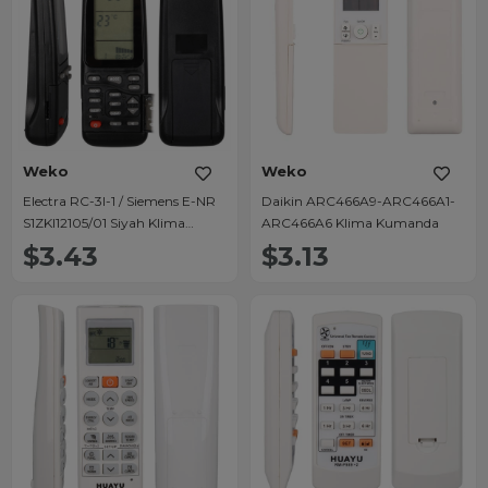
Weko
Weko
Electra RC-3I-1 / Siemens E-NR
Daikin ARC466A9-ARC466A1-
S1ZKI12105/01 Siyah Klima
ARC466A6 Klima Kumanda
Kumandası
$3.43
$3.13