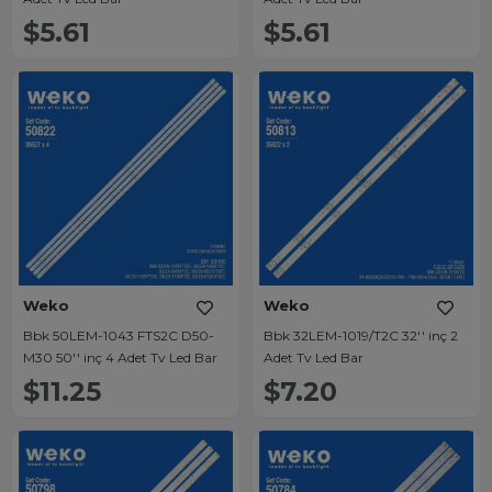
$5.61
$5.61
Weko
Weko
Bbk 50LEM-1043 FTS2C D50-
Bbk 32LEM-1019/T2C 32'' inç 2
M30 50'' inç 4 Adet Tv Led Bar
Adet Tv Led Bar
$11.25
$7.20