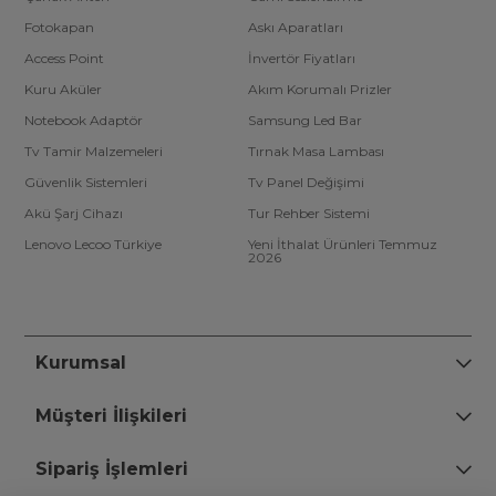
Fotokapan
Askı Aparatları
Access Point
İnvertör Fiyatları
Kuru Aküler
Akım Korumalı Prizler
Notebook Adaptör
Samsung Led Bar
Tv Tamir Malzemeleri
Tırnak Masa Lambası
Güvenlik Sistemleri
Tv Panel Değişimi
Akü Şarj Cihazı
Tur Rehber Sistemi
Lenovo Lecoo Türkiye
Yeni İthalat Ürünleri Temmuz
2026
Kurumsal
Müşteri İlişkileri
Sipariş İşlemleri