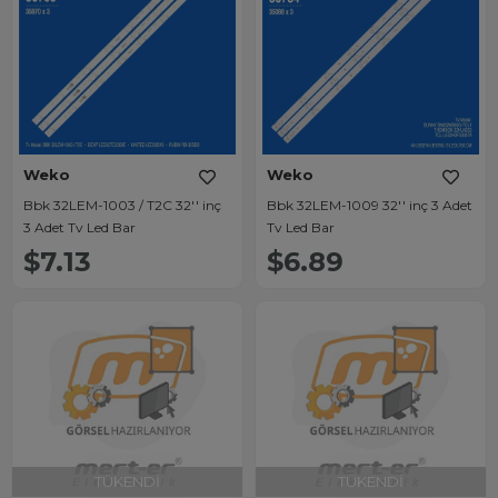
Weko
Weko
Bbk 32LEM-1003 / T2C 32'' inç
Bbk 32LEM-1009 32'' inç 3 Adet
3 Adet Tv Led Bar
Tv Led Bar
$7.13
$6.89
TÜKENDI
TÜKENDI