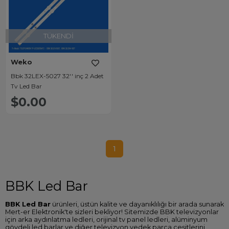
TÜKENDI
Weko
Bbk 32LEX-5027 32'' inç 2 Adet
Tv Led Bar
$0.00
1
BBK Led Bar
BBK Led Bar
ürünleri, üstün kalite ve dayanıklılığı bir arada sunarak
Mert-er Elektronik'te sizleri bekliyor! Sitemizde BBK televizyonlar
için arka aydınlatma ledleri, orijinal tv panel ledleri, alüminyum
gövdeli led barlar ve diğer televizyon yedek parça çeşitlerini