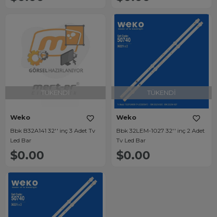
TÜKENDI
TÜKENDI
Weko
Weko
Bbk B32A141 32'' inç 3 Adet Tv
Bbk 32LEM-1027 32'' inç 2 Adet
Led Bar
Tv Led Bar
$0.00
$0.00