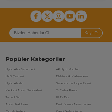
ay arasında değişmektedir.
3000'den fazla ürün çeşidiyle tv led bar kategorisinde lider olan
firmamız, sektördeki ar-ge çalışmalarına verdiği önemle yenilikçi
çözümler sunmaktadır. Toptan tv yedek parça satın almak isteyen
firmalar için özel
tv led bar toptan fiyatları
ile cazip teklifler
sunuyoruz. Detaylı bilgi almak için bizimle iletişime geçebilirsiniz.
Kayıt Ol
Popüler Kategoriler
Uydu Alıcı Sistemleri
4K Uydu Alıcılar
LNB Çeşitleri
Elektronik Malzemeler
Uydu Alıcılar
Seslendirme Hoparlörleri
Merkezi Anten Santralleri
Tv Yedek Parça
Tv Led Bar
IP Tv Box
Anten Kabloları
Enstrüman Aksesuarları
Çanak Anten
Cami Seslendirme