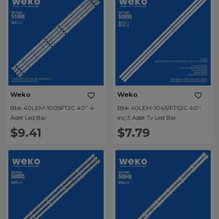
Weko
Weko
Bbk 40LEM-1005FT2C 40'' 4
Bbk 40LEM-1043/FTS2C 40''
Adet Led Bar
inç 3 Adet Tv Led Bar
$9.41
$7.79