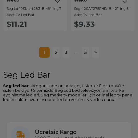
Weko
Weko
Seg Ld49SMart283-B 49'' inç 7
Seg 42SAT275FHD-B 42'' inç 6
Adet Tv Led Bar
Adet Tv Led Bar
$11.21
$9.33
1
2
3
...
5
>
Seg Led Bar
Seg led bar
kategorisinde onlarca çeşit Merter Elektronik'te
sizleri bekliyor! Sitemizde Seg Lcd Led televizyonların tv arka
aydınlatma ledleri, Seg marka tv modelleri için orijinal led tv panel
ledleri, alüminyum tv panel ledleri ve tüm tv yedek parça
çeşitlerine ulaşabilirsiniz.
Weko tv led bar backlight modellerinde alüminyum gövde
soğutmalı ve Kore üretimi lens kullanılmaktadır ve bu teknolojiler
sayesinde dayanıklı ve daha uzun ömürlüdür. Weko led tv ledleri
ithalatçısı olan firmamız, gerçek ürün çeşidi ve aynı gün kargo
Ücretsiz Kargo
avantajıyla elektronik malzeme ve tv yedek parçalarında
Türkiye’nin en büyük tedarikçilerinden biridir.