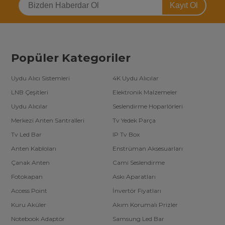
Kayıt Ol
Tv led bar kategorisinde ülkemizde en fazla (3000’den fazla) ürün
çeşidine sahip alanında arge çalışmaları yapan tek şirketiz. Toptan
tv yedek parça satın almak isteyen firmalara özel
tv led bar
toptan fiyatları
için telefonlarımızdan bizimle iletişime
geçebilirsiniz.
Popüler Kategoriler
Uydu Alıcı Sistemleri
4K Uydu Alıcılar
LNB Çeşitleri
Elektronik Malzemeler
Uydu Alıcılar
Seslendirme Hoparlörleri
Merkezi Anten Santralleri
Tv Yedek Parça
Tv Led Bar
IP Tv Box
Anten Kabloları
Enstrüman Aksesuarları
Çanak Anten
Cami Seslendirme
Fotokapan
Askı Aparatları
Access Point
İnvertör Fiyatları
Kuru Aküler
Akım Korumalı Prizler
Notebook Adaptör
Samsung Led Bar