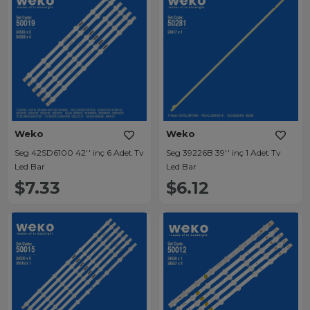
Weko
Weko
Seg 42SD6100 42'' inç 6 Adet Tv
Seg 39226B 39'' inç 1 Adet Tv
Led Bar
Led Bar
$7.33
$6.12