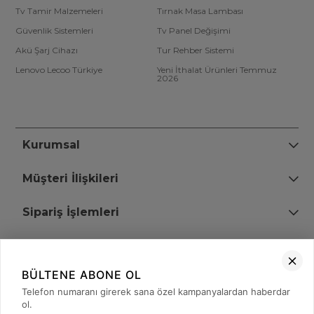
Tv Tamir Malzemeleri
Tırnak Masa Lambası
Güvenlik Sistemleri
Tv Panel Değişimi
Akü Şarj Cihazı
Tur Rehber Sistemi
Lenovo Lecoo Türkiye
Yeni İthalat Ürünleri Temmuz
2026
Kurumsal
Müşteri İlişkileri
Sipariş İşlemleri
Bize Ulaşın
BÜLTENE ABONE OL
+90 (850) 473 08 08
Telefon numaranı girerek sana özel kampanyalardan haberdar
ol.
Tevfik Bey Mah. Dr. Ali Demir Cd. No:51 Kat:2 Kobi İş Merkezi