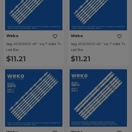
Weko
Weko
Seg 49SD6100 49'' inç 7 Adet Tv
Seg 49SD5100 49'' inç 7 Adet Tv
Led Bar
Led Bar
$11.21
$11.21