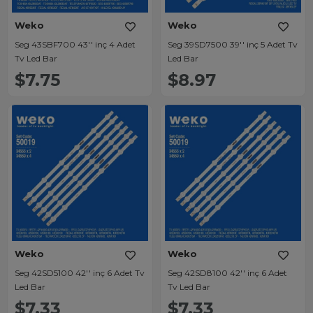
Weko
Weko
Seg 43SBF700 43'' inç 4 Adet
Seg 39SD7500 39'' inç 5 Adet Tv
Tv Led Bar
Led Bar
$7.75
$8.97
Weko
Weko
Seg 42SD5100 42'' inç 6 Adet Tv
Seg 42SD8100 42'' inç 6 Adet
Led Bar
Tv Led Bar
$7.33
$7.33