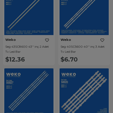
Weko
Weko
Seg 43SC8600 43'' inç 2 Adet
Seg 40SC5600 40'' inç 3 Adet
Tv Led Bar
Tv Led Bar
$12.36
$6.70