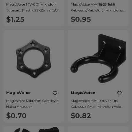
MagicVoice MV-001 Mikrofon
MagicVoice MV-16953 Tekli
Tutacağı Plastik 22-25mm 5/8-
Kablosuz/Kablolu El Mikrofonu
27"
Alt Koruma Silikonu (Kuyruk
$1.25
$0.95
Aparatı)
MagicVoice
MagicVoice
Magicvoice Mikrofon Sabitleyici
Magicvoice MV-II Duvar Tipi
Halka Aksesuar
Kablosuz Siyah Mikrofon Askı
Aparatı Tutucu
$0.70
$0.82