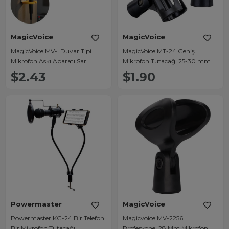
MagicVoice
MagicVoice
MagicVoice MV-I Duvar Tipi
MagicVoice MT-24 Geniş
Mikrofon Askı Aparatı Sarı
Mikrofon Tutacağı 25-30 mm
Renkli Esnek Tutucu ve Montaj
$2.43
$1.90
Vida Seti
Powermaster
MagicVoice
Powermaster KG-24 Bir Telefon
Magicvoice MV-2256
Bir Mikrofon Tutacağı
Profesyonel 28 Mm Mikrofon