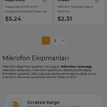
MagicVoice
Osawa
Magicvoice DS-35 60cm
Mikrofon Tutacağı Osawa
Profesyonel Akrobat Masa Tipi
OSW-42
Telefon Standı
$5.24
$2.31
1
2
>
Mikrofon Ekipmanları
Mikrofon ekipmanı çeşitleri, en uygun
mikrofon tutacağı
,
mikrofon sehpaları, mikrofon sabitleyici distribütör/ithalatçı
firmaların garantili, ülke çapında geniş servis ağına sahip en iyi
mikrofon ekipman markaları Merter Elektronik'te.
Mikrofon Ekipmanları Fiyatları
Sitemizde Magicvoice, Astron, Osawa gibi birçok mikrofon
ekipmanları marka ve modellerine ulaşabilir özellikleri
karşılaştırabilir en ucuz
mikrofon ekipmanları fiyatları
nı
Ücretsiz Kargo
Türkiye'nin en büyük gerçek stok çalışan toptan ve perakende
elektronik mağazası Merterelektronik.com'dan satın alabilirsiniz.