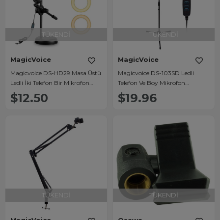
TÜKENDI
TÜKENDI
MagicVoice
MagicVoice
Magicvoice DS-HD29 Masa Üstü
Magicvoice DS-103SD Ledli
Ledli İki Telefon Bir Mikrofon
Telefon Ve Boy Mikrofon
Tutacağı
Tutacağı
$12.50
$19.96
TÜKENDI
TÜKENDI