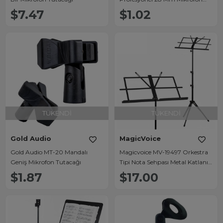
Tutacağı Klips
$7.47
$1.02
TÜKENDI
TÜKENDI
Gold Audio
MagicVoice
Gold Audio MT-20 Mandalı
Magicvoice MV-19497 Orkestra
Geniş Mikrofon Tutacağı
Tipi Nota Sehpası Metal Katlanır
Perfore Tabla Sayfa Tutuculu
$1.87
$17.00
(50-150CM)