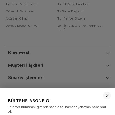
Tv Tamir Malzemeleri
Tırnak Masa Lambası
Güvenlik Sistemleri
Tv Panel Değişimi
Akü Şarj Cihazı
Tur Rehber Sistemi
Lenovo Lecoo Türkiye
Yeni İthalat Ürünleri Temmuz
2026
Kurumsal
Müşteri İlişkileri
Sipariş İşlemleri
Bize Ulaşın
BÜLTENE ABONE OL
+90 (850) 473 08 08
Telefon numaranı girerek sana özel kampanyalardan haberdar
ol.
Tevfik Bey Mah. Dr. Ali Demir Cd. No:51 Kat:2 Kobi İş Merkezi