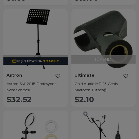
TÜKENDI
TÜKENDI
PEŞIN FIYATINA
3 TAKSIT
Astron
Ultimate
Astron SM-201B Profesyonel
Gold Audio MT-23 Geniş
Nota Sehpası
Mikrofon Tutacağı
$32.52
$2.10