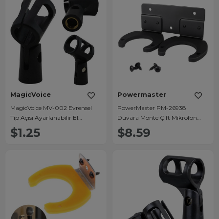
MagicVoice
Powermaster
MagicVoice MV-002 Evrensel
PowerMaster PM-26938
Tip Açısı Ayarlanabilir El
Duvara Monte Çift Mikrofon
Mikrofon Tutucu Klips (Sehpa
Tutucu Askı Metal Gövde
$1.25
$8.59
Tutacağı)