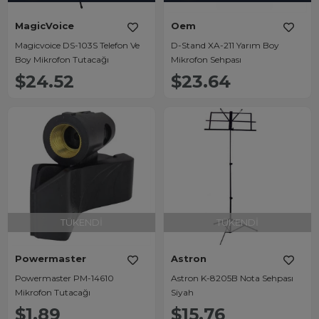
MagicVoice
Oem
Magicvoice DS-103S Telefon Ve
D-Stand XA-211 Yarım Boy
Boy Mikrofon Tutacağı
Mikrofon Sehpası
$24.52
$23.64
TÜKENDI
TÜKENDI
Powermaster
Astron
Powermaster PM-14610
Astron K-8205B Nota Sehpası
Mikrofon Tutacağı
Siyah
$1.89
$15.76