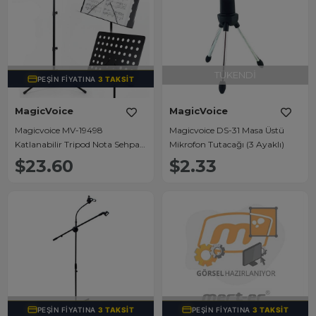
TÜKENDI
TÜKENDI
PEŞIN FIYATINA
3 TAKSIT
MagicVoice
MagicVoice
Magicvoice MV-19498
Magicvoice DS-31 Masa Üstü
Katlanabilir Tripod Nota Sehpası
Mikrofon Tutacağı (3 Ayaklı)
Perfore Standı Konser Orkestra
$23.60
$2.33
Tipi Yükseklik Ayarlı (50-150CM)
TÜKENDI
TÜKENDI
PEŞIN FIYATINA
3 TAKSIT
PEŞIN FIYATINA
3 TAKSIT