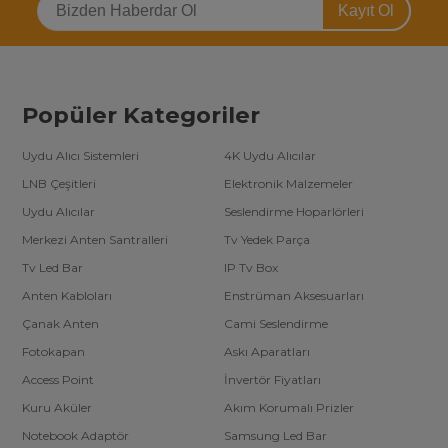
Kayıt Ol
Popüler Kategoriler
Uydu Alıcı Sistemleri
4K Uydu Alıcılar
LNB Çeşitleri
Elektronik Malzemeler
Uydu Alıcılar
Seslendirme Hoparlörleri
Merkezi Anten Santralleri
Tv Yedek Parça
Tv Led Bar
IP Tv Box
Anten Kabloları
Enstrüman Aksesuarları
Çanak Anten
Cami Seslendirme
Fotokapan
Askı Aparatları
Access Point
İnvertör Fiyatları
Kuru Aküler
Akım Korumalı Prizler
Notebook Adaptör
Samsung Led Bar