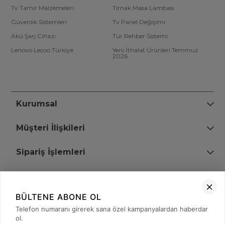
Tv Tamir Malzemeleri
Tırnak Masa Lambası
Güvenlik Sistemleri
Tv Panel Değişimi
Akü Şarj Cihazı
Tur Rehber Sistemi
Lenovo Lecoo Türkiye
Yeni İthalat Ürünleri Temmuz
2026
Kurumsal
Müşteri İlişkileri
Sipariş İşlemleri
Bize Ulaşın
BÜLTENE ABONE OL
+90 (850) 473 08 08
Telefon numaranı girerek sana özel kampanyalardan haberdar
ol.
Tevfik Bey Mah. Dr. Ali Demir Cd. No:51 Kat:2 Kobi İş Merkezi