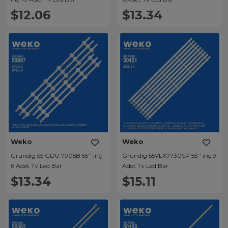
$12.06
$13.34
Weko
Weko
Grundig 55 GDU 7905B 55'' inç
Grundig 55VLX7730SP 55'' inç 9
6 Adet Tv Led Bar
Adet Tv Led Bar
$13.34
$15.11