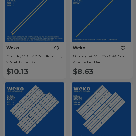
Weko
Weko
Grundig 55 CLX 8675 BP 55'' inç
Grundig 46 VLE 8270 46'' inç 1
2 Adet Tv Led Bar
Adet Tv Led Bar
$10.13
$8.63