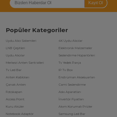
Kayıt Ol
değişim göstermektedir.
Tv led bar kategorisinde ülkemizde en fazla (3000’den fazla) ürün
çeşidine sahip alanında arge çalışmaları yapan tek şirketiz. Toptan
tv yedek parça satın almak isteyen firmalara özel
tv led bar
toptan fiyatları
için telefonlarımızdan bizimle iletişime
geçebilirsiniz.
Popüler Kategoriler
Uydu Alıcı Sistemleri
4K Uydu Alıcılar
LNB Çeşitleri
Elektronik Malzemeler
Uydu Alıcılar
Seslendirme Hoparlörleri
Merkezi Anten Santralleri
Tv Yedek Parça
Tv Led Bar
IP Tv Box
Anten Kabloları
Enstrüman Aksesuarları
Çanak Anten
Cami Seslendirme
Fotokapan
Askı Aparatları
Access Point
İnvertör Fiyatları
Kuru Aküler
Akım Korumalı Prizler
Notebook Adaptör
Samsung Led Bar