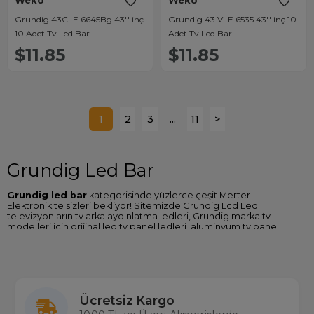
Weko
Weko
Grundig 43CLE 6645Bg 43'' inç
Grundig 43 VLE 6535 43'' inç 10
10 Adet Tv Led Bar
Adet Tv Led Bar
$11.85
$11.85
1
2
3
...
11
>
Grundig Led Bar
Grundig led bar
kategorisinde yüzlerce çeşit Merter
Elektronik'te sizleri bekliyor! Sitemizde Grundig Lcd Led
televizyonların tv arka aydınlatma ledleri, Grundig marka tv
modelleri için orijinal led tv panel ledleri, alüminyum tv panel
ledleri ve tüm tv yedek parça çeşitlerine ulaşabilirsiniz.
Weko tv led bar backlight modellerinde alüminyum gövde
soğutmalı ve Kore üretimi lens kullanılmaktadır ve bu teknolojiler
sayesinde dayanıklı ve daha uzun ömürlüdür. Weko led tv ledleri
ithalatçısı olan firmamız, gerçek ürün çeşidi ve aynı gün kargo
Ücretsiz Kargo
avantajıyla elektronik malzeme ve tv yedek parçalarında
Türkiye’nin en büyük tedarikçilerinden biridir.