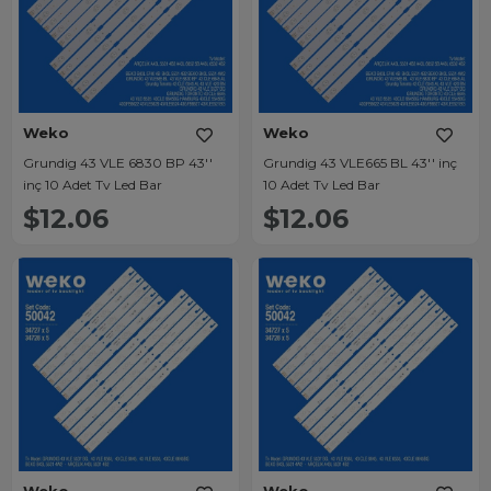
Weko
Weko
Grundig 43 VLE 6830 BP 43''
Grundig 43 VLE665 BL 43'' inç
inç 10 Adet Tv Led Bar
10 Adet Tv Led Bar
$12.06
$12.06