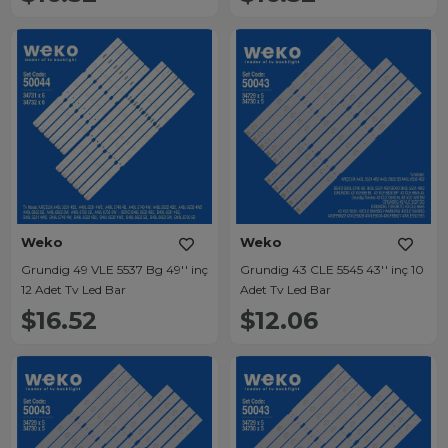
Weko
Weko
Grundig 49 VLE 5537 Bg 49'' inç
Grundig 43 CLE 5545 43'' inç 10
12 Adet Tv Led Bar
Adet Tv Led Bar
$16.52
$12.06