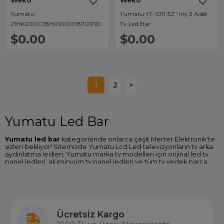
Weko
Weko
Yumatu
Yumatu YT-1011 32'' inç 3 Adet
21HK200C78H0100078701761
Tv Led Bar
32'' inç 2 Adet Tv Led Bar
$0.00
$0.00
1
2
>
Yumatu Led Bar
Yumatu led bar
kategorisinde onlarca çeşit Merter Elektronik'te
sizleri bekliyor! Sitemizde Yumatu Lcd Led televizyonların tv arka
aydınlatma ledleri, Yumatu marka tv modelleri için orijinal led tv
panel ledleri, alüminyum tv panel ledleri ve tüm tv yedek parça
çeşitlerine ulaşabilirsiniz.
Weko tv led bar backlight modellerinde alüminyum gövde
soğutmalı ve Kore üretimi lens kullanılmaktadır ve bu teknolojiler
sayesinde dayanıklı ve daha uzun ömürlüdür. Weko led tv ledleri
ithalatçısı olan firmamız, gerçek ürün çeşidi ve aynı gün kargo
Ücretsiz Kargo
avantajıyla elektronik malzeme ve tv yedek parçalarında
Türkiye’nin en büyük tedarikçilerinden biridir.