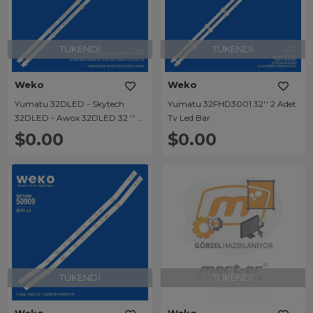
TÜKENDI
TÜKENDI
Weko
Weko
Yumatu 32DLED - Skytech
Yumatu 32FHD3001 32'' 2 Adet
32DLED - Awox 32DLED 32 '' 2
Tv Led Bar
Adet Tv Led Bar
$0.00
$0.00
TÜKENDI
TÜKENDI