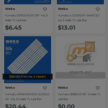
Weko
Weko
Yumatu E39DU1000 39'' inç 3
Yumatu LC320DXY-SHA3 32''
Adet Tv Led bar
inç 3 Adet Tv Led Bar
$6.45
$13.01
TÜKENDI
PEŞIN FIYATINA
3 TAKSIT
Weko
Weko
Yumatu HF490M01/02 A21/D/G
Yumatu 55S8001 55'' 5 Adet Tv
49'' inç 10 Adet Tv Led Bar
Led Bar
$20.44
$0.00