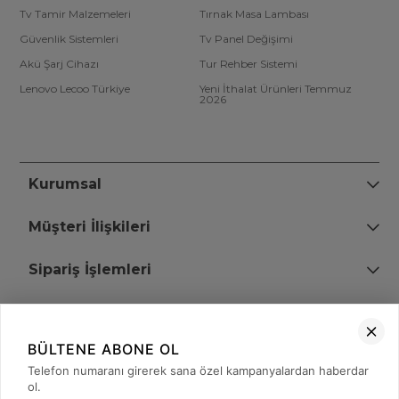
Tv Tamir Malzemeleri
Tırnak Masa Lambası
Güvenlik Sistemleri
Tv Panel Değişimi
Akü Şarj Cihazı
Tur Rehber Sistemi
Lenovo Lecoo Türkiye
Yeni İthalat Ürünleri Temmuz
2026
Kurumsal
Müşteri İlişkileri
Sipariş İşlemleri
Bize Ulaşın
BÜLTENE ABONE OL
+90 (850) 473 08 08
Telefon numaranı girerek sana özel kampanyalardan haberdar
ol.
Tevfik Bey Mah. Dr. Ali Demir Cd. No:51 Kat:2 Kobi İş Merkezi