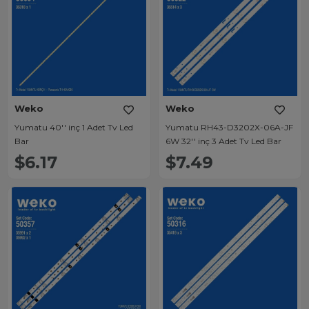
Weko
Weko
Yumatu 40'' inç 1 Adet Tv Led
Yumatu RH43-D3202X-06A-JF
Bar
6W 32'' inç 3 Adet Tv Led Bar
$6.17
$7.49