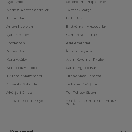
Uydu Alıcılar
Seslendirme Hoparlörleri
Merkezi Anten Santralleri
Tv Yedek Parça
Tv Led Bar
IP Tv Box
Anten Kabloları
Enstrüman Aksesuarları
Çanak Anten
Cami Seslendirme
Fotokapan
Askı Aparatları
Access Point
İnvertör Fiyatları
Kuru Aküler
Akım Korumalı Prizler
Notebook Adaptör
Samsung Led Bar
Tv Tamir Malzemeleri
Tırnak Masa Lambası
Güvenlik Sistemleri
Tv Panel Değişimi
Akü Şarj Cihazı
Tur Rehber Sistemi
Lenovo Lecoo Türkiye
Yeni İthalat Ürünleri Temmuz
2026