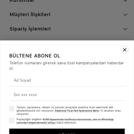
Kurumsal
Müşteri İlişkileri
Sipariş İşlemleri
Bize Ulaşın
BÜLTENE ABONE OL
+90 (850) 473 08 08
Telefon numaranı girerek sana özel kampanyalardan haberdar
ol.
Tevfik Bey Mah. Dr. Ali Demir Cd. No:51 Kat:2 Kobi İş Merkezi
Küçükçekmece / İstanbul
Tanıtım, pazarlama, reklam ve benzeri amaçlarla tarafıma ticari elektronik ileti
gönderilmesine izin veriyorum.
'ni okudum onay
Elektronik Ticari İleti Aydınlatma Metni
veriyorum.
Paylaştığım bilgilerin
KVKK kapsamında tarafınızca korunmasını, sms ve WhatsApp
kabul ediyorum.
üzerinden bilgilendirmeleri almayı
© 2008 - 2026
merterelektronik.com
Whatsapp
- Tüm Hakları Saklıdır. Kredi kartı bilgileriniz 256bit SSL sertifikası ile