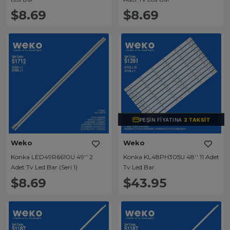
$8.69
$8.69
PEŞIN FIYATINA
3 TAKSIT
Weko
Weko
Konka LED49R6610U 49'' 2
Konka KL48PH305U 48'' 11 Adet
Adet Tv Led Bar (Seri 1)
Tv Led Bar
$8.69
$43.95