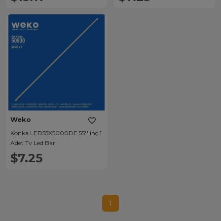
Weko
Konka LED55X5000DE 55'' inç 1
Adet Tv Led Bar
$7.25
1