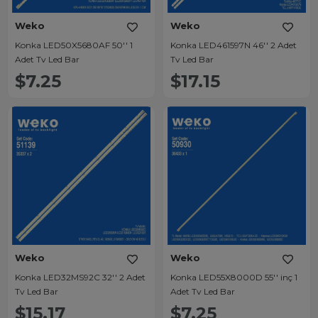
Weko
Weko
Konka LED50X5680AF 50'' 1
Konka LED461597N 46'' 2 Adet
Adet Tv Led Bar
Tv Led Bar
$7.25
$17.15
Weko
Weko
Konka LED32MS92C 32'' 2 Adet
Konka LED55X8000D 55'' inç 1
Tv Led Bar
Adet Tv Led Bar
$15.17
$7.25