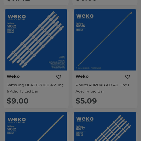
Weko
Weko
Samsung UE43TU7100 43'' inç
Philips 40PUK6809 40'' inç 1
6 Adet Tv Led Bar
Adet Tv Led Bar
$9.00
$5.09