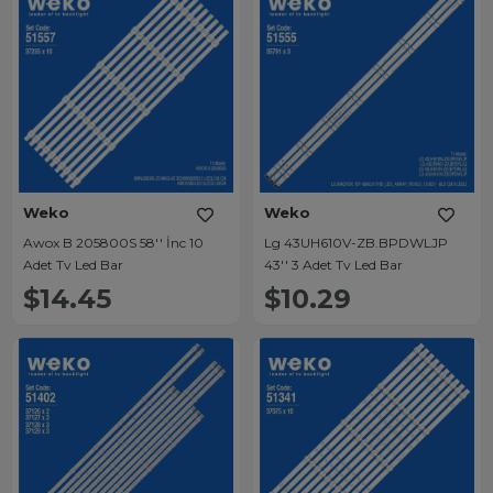
Weko
Weko
Awox B 205800S 58'' İnc 10
Lg 43UH610V-ZB.BPDWLJP
Adet Tv Led Bar
43'' 3 Adet Tv Led Bar
$14.45
$10.29