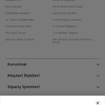
Kuru Aküler
Akım Korumalı Prizler
Notebook Adaptör
Samsung Led Bar
Tv Tamir Malzemeleri
Tırnak Masa Lambası
Güvenlik Sistemleri
Tv Panel Değişimi
Akü Şarj Cihazı
Tur Rehber Sistemi
Lenovo Lecoo Türkiye
Yeni İthalat Ürünleri Temmuz
2026
Kurumsal
Müşteri İlişkileri
Sipariş İşlemleri
Bize Ulaşın