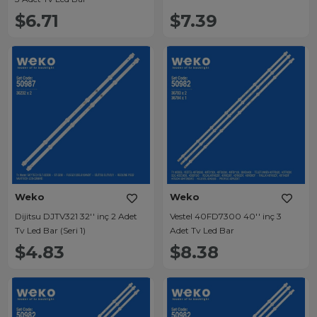
$6.71
$7.39
Weko
Weko
Dijitsu DJTV321 32'' inç 2 Adet
Vestel 40FD7300 40'' inç 3
Tv Led Bar (Seri 1)
Adet Tv Led Bar
$4.83
$8.38