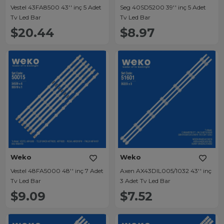
Vestel 43FA8500 43'' inç 5 Adet
Seg 40SD5200 39'' inç 5 Adet
Tv Led Bar
Tv Led Bar
$20.44
$8.97
Weko
Weko
Vestel 48FA5000 48'' inç 7 Adet
Axen AX43DIL005/1032 43'' inç
Tv Led Bar
3 Adet Tv Led Bar
$9.09
$7.52