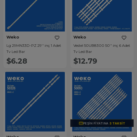
Weko
Weko
Lg 29MN33D-PZ 29'' inç 1 Adet
Vestel 50UB8300 50'' inç 6 Adet
Tv Led Bar
Tv Led Bar
$6.28
$12.79
PEŞIN FIYATINA
3 TAKSIT