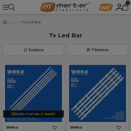
0
Tv Led Bar
Tv Led Bar
Sıralama
Filtreleme
PEŞIN FIYATINA
3 TAKSIT
Weko
Weko