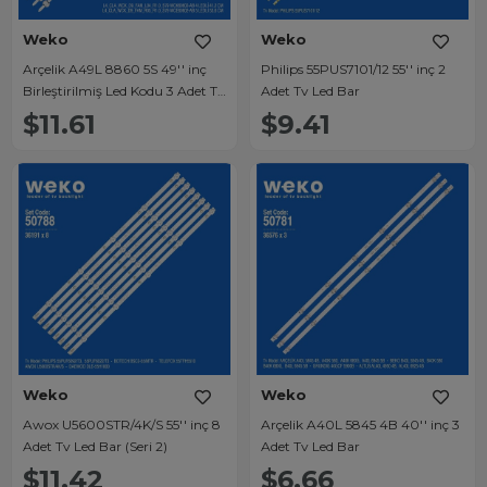
Weko
Weko
Arçelik A49L 8860 5S 49'' inç
Philips 55PUS7101/12 55'' inç 2
Birleştirilmiş Led Kodu 3 Adet Tv
Adet Tv Led Bar
Led Bar
$11.61
$9.41
Weko
Weko
Awox U5600STR/4K/S 55'' inç 8
Arçelik A40L 5845 4B 40'' inç 3
Adet Tv Led Bar (Seri 2)
Adet Tv Led Bar
$11.42
$6.66