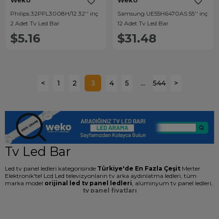
Weko
Weko
Philips 32PFL3008H/12 32'' inç
Samsung UE55H6470AS 55'' inç
2 Adet Tv Led Bar
12 Adet Tv Led Bar
$5.16
$31.48
<
1
2
3
4
5
...
544
>
Tv Led Bar
Led tv panel ledleri kategorisinde
Türkiye'de En Fazla Çeşit
Merter
Elektronik'te! Lcd Led televizyonların tv arka aydınlatma ledleri, tüm
marka model
orijinal led tv panel ledleri
, alüminyum tv panel ledleri,
tv panel fiyatları
ve tüm tv yedek parça çeşitlerine ulaşabilir
tv led bar toptan
en ucuz
fiyatlarla merterelektronik.com'dan temin edebilirsiniz. Kendi ithalatımız
olan Weko tv led bar backlight modellerinde alüminyum gövde soğutmalı