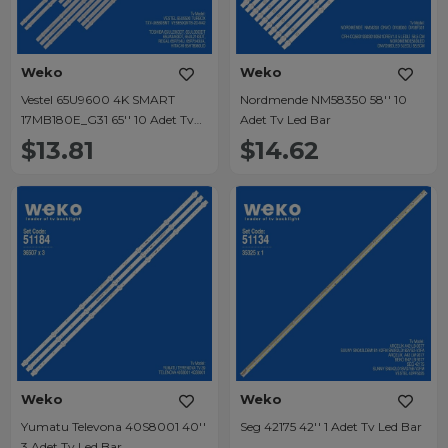
Weko
Weko
Vestel 65U9600 4K SMART
Nordmende NM58350 58'' 10
17MB180E_G31 65'' 10 Adet Tv
Adet Tv Led Bar
Led Bar
$13.81
$14.62
Weko
Weko
Yumatu Televona 40S8001 40''
Seg 42175 42'' 1 Adet Tv Led Bar
3 Adet Tv Led Bar