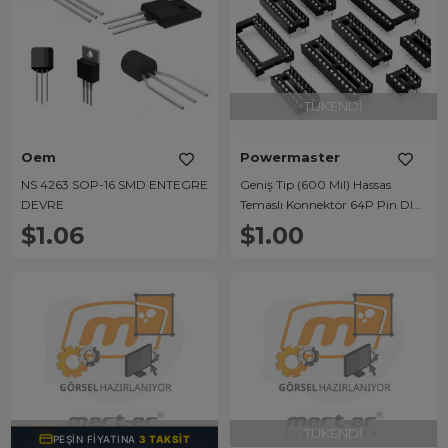
TÜKENDI
Oem
Powermaster
NS 4263 SOP-16 SMD ENTEGRE
Geniş Tip (600 Mil) Hassas
DEVRE
Temaslı Konnektör 64P Pin DIP
Entegre Soketi
$1.06
$1.00
TÜKENDI
TÜKENDI
PEŞIN FIYATINA
3 TAKSIT