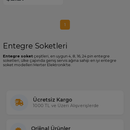
1
Entegre Soketleri
Entegre soket
çeşitleri, en uygun 4, 8, 16, 24 pin entegre
soketleri, ülke çapında geniş servis ağına sahip en iyi entegre
soket modelleri Merter Elektronik'te.
Entegre Soket Fiyatları
Sitemizde birçok farklı değerlere sahip entegre soket
modellerine ulaşabilir özellikleri karşılaştırabilir en ucuz
entegre
soket fiyatları
nı Türkiye'nin en büyük gerçek stok çalışan toptan
ve perakende elektronik mağazası Merterelektronik.com'dan
Ücretsiz Kargo
satın alabilirsiniz.
1000 TL ve Üzeri Alışverişlerde
Orijinal Ürünler