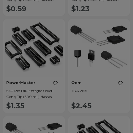
Temaslı Konnektör
Temaslı Konnektör
$0.59
$1.23
PowerMaster
Oem
64P Pin DIP Entegre Soketi
TDA 2615
Geniş Tip (600 mil) Hassas
Temaslı Konnektör
$1.35
$2.45