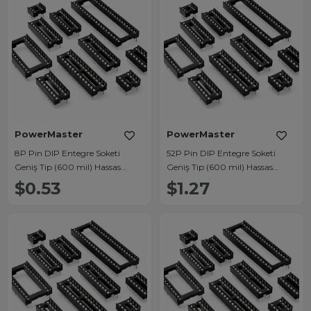
PowerMaster
PowerMaster
8P Pin DIP Entegre Soketi
52P Pin DIP Entegre Soketi
Geniş Tip (600 mil) Hassas
Geniş Tip (600 mil) Hassas
Temaslı Konnektör
Temaslı Konnektör
$0.53
$1.27