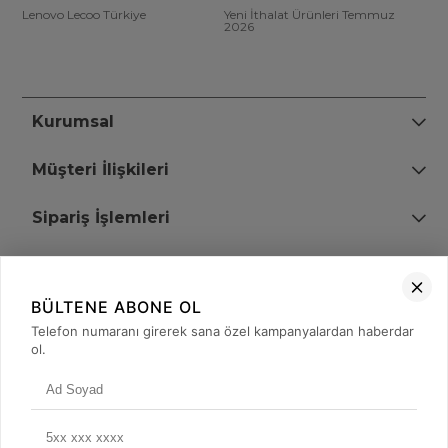
Lenovo Lecoo Türkiye
Yeni İthalat Ürünleri Temmuz
2026
Kurumsal
Müşteri İlişkileri
Sipariş İşlemleri
Bize Ulaşın
BÜLTENE ABONE OL
+90 (850) 473 08 08
Telefon numaranı girerek sana özel kampanyalardan haberdar
ol.
Tevfik Bey Mah. Dr. Ali Demir Cd. No:51 Kat:2 Kobi İş Merkezi
Küçükçekmece / İstanbul