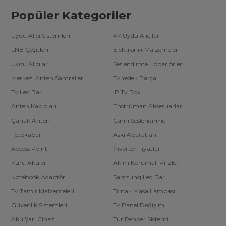
Popüler Kategoriler
Uydu Alıcı Sistemleri
4K Uydu Alıcılar
LNB Çeşitleri
Elektronik Malzemeler
Uydu Alıcılar
Seslendirme Hoparlörleri
Merkezi Anten Santralleri
Tv Yedek Parça
Tv Led Bar
IP Tv Box
Anten Kabloları
Enstrüman Aksesuarları
Çanak Anten
Cami Seslendirme
Fotokapan
Askı Aparatları
Access Point
İnvertör Fiyatları
Kuru Aküler
Akım Korumalı Prizler
Notebook Adaptör
Samsung Led Bar
Tv Tamir Malzemeleri
Tırnak Masa Lambası
Güvenlik Sistemleri
Tv Panel Değişimi
Akü Şarj Cihazı
Tur Rehber Sistemi