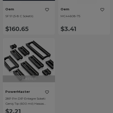
Oem
Oem
SF 91 (5-8 C Soketli)
MC44608-75
$160.65
$3.41
TÜKENDI
PowerMaster
28P Pin DIP Entegre Soketi
Geniş Tip (600 mil) Hassas
Temaslı Konnektör
$2.21