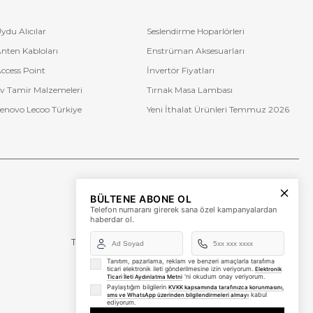
ydu Alıcılar
Seslendirme Hoparlörleri
nten Kabloları
Enstrüman Aksesuarları
ccess Point
İnvertör Fiyatları
v Tamir Malzemeleri
Tırnak Masa Lambası
enovo Lecoo Türkiye
Yeni İthalat Ürünleri Temmuz 2026
Bize Ulaşın
BÜLTENE ABONE OL
+90 (850) 473 08 08
Telefon numaranı girerek sana özel kampanyalardan
haberdar ol.
Tevfik Bey Mah. Dr. Ali Demir Cd. No:51 Kat:2 Kobi İş
Merkezi
Küçükçekmece / İstanbul
Tanıtım, pazarlama, reklam ve benzeri amaçlarla tarafıma
ticari elektronik ileti gönderilmesine izin veriyorum.
Elektronik
'ni okudum onay veriyorum.
Ticari İleti Aydınlatma Metni
Paylaştığım bilgilerin
KVKK kapsamında tarafınızca korunmasını,
kabul
sms ve WhatsApp üzerinden bilgilendirmeleri almayı
ediyorum.