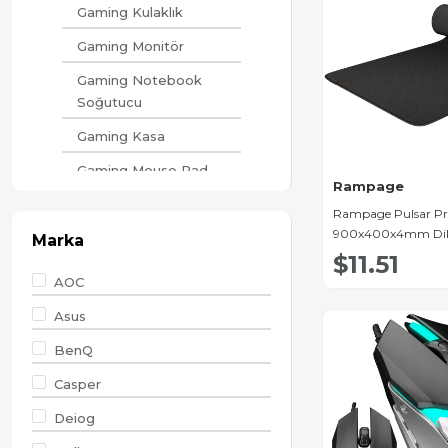
Gaming Kulaklık
Gaming Monitör
Gaming Notebook
Soğutucu
Gaming Kasa
Gaming Mouse Pad
Rampage
Gaming Aksesuar
Rampage Pulsar Pr
900x400x4mm Dikiş
Gaming Hoparlör
Marka
Kumaş Siyah Oyun
$11.51
Taşınabilir Bilgisayarlar
AOC
Çevre Birimleri
Asus
Ağ Ürünleri
BenQ
Bilgisayar Bileşenleri
Casper
Barkod Ürünleri
Deiog