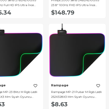
 2000 Serisi 27B2N2100/93
Philips 2000 Serisi 24B2N2100/93
z Full HD IPS Ultra İnce
23.8" 100Hz FHD IPS Ultra İnce
i Profesyonel Monitör
Çerçeveli Profesyonel Monitör
5.34
$148.79
age
Rampage
 MP-23 Blitz M Rgb Ledli
Rampage MP-21 Pulsar M Rgb Ledli
8X3 Mm Siyah Oyuncu
252X328X3 Mm Siyah Oyuncu
Pad
Mouse Pad
63
$8.63