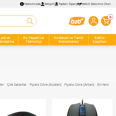
Hakkımızda
İletişim
Toptan Sipariş
Yetkili Satıcımız Olun
0
Led ve
Ev, Yaşam ve
Hırdavat ve Tamir
Kablo
dınlatma
Teknoloji
Malzemeleri
Çeşitleri
ler
Çok Satanlar
Fiyata Göre (Azalan)
Fiyata Göre (Artan)
En Yeni