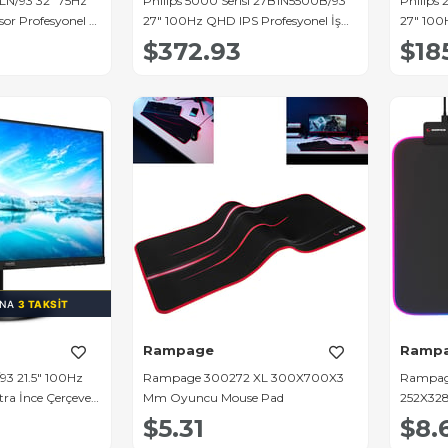
1LN/93 32" 75Hz
Philips 5000 Serisi 27B1N5500B/93
Philips
r Profesyonel İş
27" 100Hz QHD IPS Profesyonel İş
27" 100H
Monitörü
Çerçevel
$372.93
$18
INA
3 TAKSIT
Rampage
Ramp
/93 21.5" 100Hz
Rampage 300272 XL 300X700X3
Rampage
ra İnce Çerçeveli
Mm Oyuncu Mouse Pad
252X32
r
Mouse 
$5.31
$8.