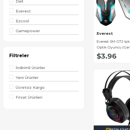
Dell
Everest
Ezcool
Gamepower
Everest
Hello
Everest SM-G72 Işık
Optik Oyuncu (Ga
HP
$3.96
Filtreler
Lennox
İndirimli Ürünler
Lenovo
Yeni Ürünler
Lenovo Lecoo
Ücretsiz Kargo
LG
Fırsat Ürünleri
PEŞIN FIYAT