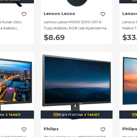
Lenovo Lecoo
Lenov
 Kulak Üstü
Lenovo Lecoo MS105 3200 DPI 6
Lenovo 
a Kablolu
Tuşlu Kablolu RGB Led Aydınlatmalı
Makro T
laklık
Gaming Oyuncu Mouse
Gaming
$8.69
$33
INA
3 TAKSIT
PEŞIN FIYATINA
3 TAKSIT
Philips
Philip