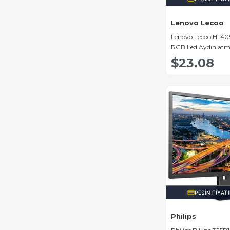
Lenovo Lecoo
Lenovo Lecoo HT405
RGB Led Aydınlatm
Gaming Oyuncu Ku
$23.08
PEŞIN FIYAT
Philips