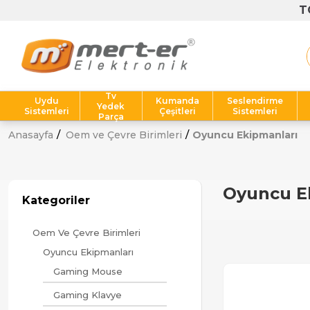
T
Tv
Uydu
Kumanda
Seslendirme
Yedek
Sistemleri
Çeşitleri
Sistemleri
Parça
Anasayfa
Oem ve Çevre Birimleri
Oyuncu Ekipmanları
Oyuncu E
Kategoriler
Oem Ve Çevre Birimleri
Oyuncu Ekipmanları
Gaming Mouse
Gaming Klavye