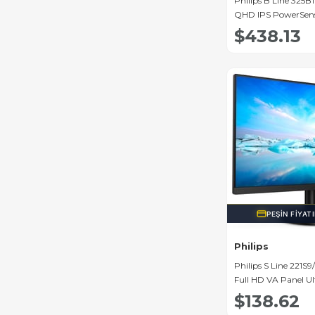
Philips B Line 325B
QHD IPS PowerSenso
Monitörü
$438.13
PEŞIN FIYAT
Philips
Philips S Line 221S9
Full HD VA Panel Ult
Profesyonel Monitö
$138.62