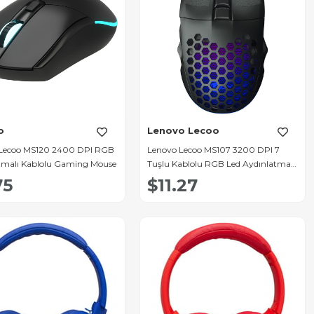
o
Lenovo Lecoo
Lecoo MS120 2400 DPI RGB
Lenovo Lecoo MS107 3200 DPI 7
tmalı Kablolu Gaming Mouse
Tuşlu Kablolu RGB Led Aydınlatmalı
Gaming Oyuncu Mouse
75
$11.27