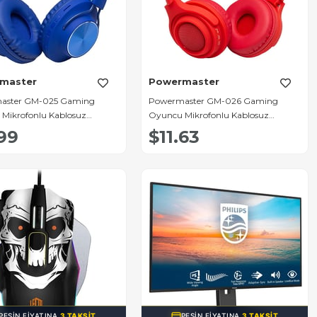
master
Powermaster
aster GM-025 Gaming
Powermaster GM-026 Gaming
Mikrofonlu Kablosuz
Oyuncu Mikrofonlu Kablosuz
Kulaklık
.99
$11.63
PEŞIN FIYATINA
3 TAKSIT
PEŞIN FIYATINA
3 TAKSIT