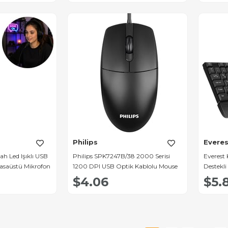
Philips
Everes
h Led Işıklı USB
Philips SPK7247B/38 2000 Serisi
Everest
saüstü Mikrofon
1200 DPI USB Optik Kablolu Mouse
Destekli
$4.06
$5.