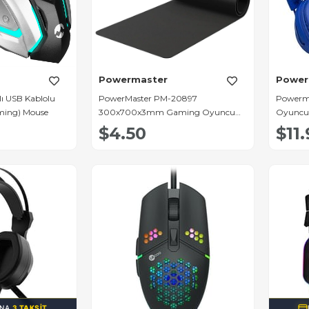
Powermaster
Power
lı USB Kablolu
PowerMaster PM-20897
Powerm
ming) Mouse
300x700x3mm Gaming Oyuncu
Oyuncu 
Mouse Pad (Desensiz Düz Siyah)
Kulaklık
$4.50
$11
INA
3 TAKSIT