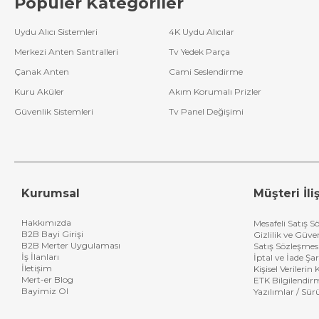
Popüler Kategoriler
Uydu Alıcı Sistemleri
4K Uydu Alıcılar
Merkezi Anten Santralleri
Tv Yedek Parça
Çanak Anten
Cami Seslendirme
Kuru Aküler
Akım Korumalı Prizler
Güvenlik Sistemleri
Tv Panel Değişimi
Kurumsal
Müşteri İliş
Hakkımızda
Mesafeli Satış S
B2B Bayi Girişi
Gizlilik ve Güve
B2B Merter Uygulaması
Satış Sözleşmes
İş İlanları
İptal ve İade Şar
İletişim
Kişisel Verileri
Mert-er Blog
ETK Bilgilendir
Bayimiz Ol
Yazılımlar / Sür