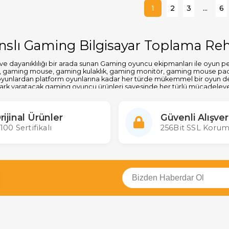
1
2
3
...
6
slı Gaming Bilgisayar Toplama Reh
e dayanıklılığı bir arada sunan Gaming oyuncu ekipmanları ile oyun per
, gaming mouse, gaming kulaklık, gaming monitör, gaming mouse pad ve
oyunlardan platform oyunlarına kadar her türde mükemmel bir oyun deneyi
 fark yaratacak gaming oyuncu ürünleri sayesinde her türlü mücadele
rini hemen satın alın.
 Oyuncu Bilgisayarı Ekipmanları Fiyatı
rijinal Ürünler
Güvenli Alışver
100 Sertifikalı
256Bit SSL Korum
formans ve ergonomik tasarımda ön plana çıkan Lenovo Lecoo, Hell
ektronik.com üzerinden inceleyebilirsiniz. Yüksek kaliteyi en uygun fiy
ajı ile hızlıca kapınıza gelsin. En iyi fiyatlar ve performansıyla gaming 
teli Oyuncu Sistemleri
 performans ve dayanıklılığı uygun fiyatlarla bir araya getiriyor. Oyun
esindeki oyuncular hem de profesyoneller için idealdir. Merter Elekt
stemleri ile performansınızdan ödün vermeden bütçenizi koruyabilirsi