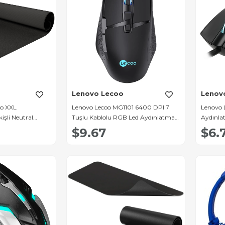
Lenovo Lecoo
Lenov
o XXL
Lenovo Lecoo MG1101 6400 DPI 7
Lenovo 
li Neutral
Tuşlu Kablolu RGB Led Aydınlatmalı
Aydınla
cu Mouse Pad
Gaming Oyuncu Mouse
$9.67
$6.