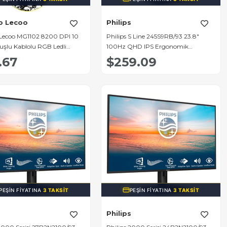
o Lecoo
Philips
Lecoo MG1102 8200 DPI 10
Philips S Line 245S9RB/93 23.8"
uşlu Kablolu RGB Ledli
100Hz QHD IPS Ergonomik
 Mouse + Mousepad
Profesyonel İş Monitör
.67
$259.09
PEŞIN FIYATINA
3 TAKSIT
PEŞIN FIYATINA
3 TAKSIT
s
Philips