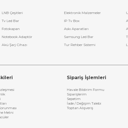
LNB Çeşitleri
Elektronik Malzemeler
U
Tv Led Bar
IP Tv Box
A
Fotokapan
Askı Aparatları
A
Notebook Adaptör
Samsung Led Bar
T
Akü Şarj Cihazı
Tur Rehber Sistemi
L
kileri
Sipariş İşlemleri
özleşmesi
Havale Bildirim Formu
nlik
Siparişlerim
i
Sepetim
tları
İade / Değişim Talebi
n Korunması
Toptan Alışveriş
me Metni
ücüler