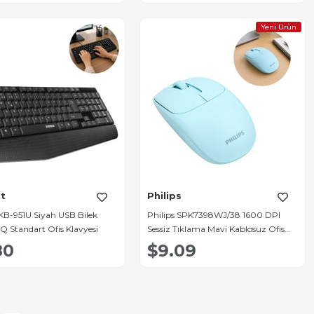
Yeni Ürün
t
Philips
 KB-951U Siyah USB Bilek
Philips SPK7398WJ/38 1600 DPI
 Q Standart Ofis Klavyesi
Sessiz Tıklama Mavi Kablosuz Ofis
Mouse
80
$9.09