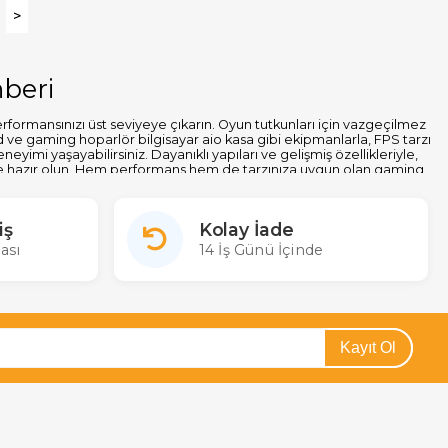
>
beri
formansınızı üst seviyeye çıkarın. Oyun tutkunları için vazgeçilmez
 gaming hoparlör bilgisayar aio kasa gibi ekipmanlarla, FPS tarzı
mi yaşayabilirsiniz. Dayanıklı yapıları ve gelişmiş özellikleriyle,
ye hazır olun. Hem performans hem de tarzınıza uygun olan gaming
iş
Kolay İade
ası
14 İş Günü İçinde
o, Powermaster, MagicVoice, Rampage gibi popüler markaların
atlarla bulabileceğiniz gaming oyuncu aksesuarları, aynı gün kargo
klavye, mouse, kulaklık gibi oyuncu ekipmanlarını şimdi sepetinize
Kayıt Ol
 keyfini maksimum seviyeye çıkarırken cebinizi yormayan seçenekler,
ronik güvenilir markaları bünyesinde bulundurarak sunduğu
niz.