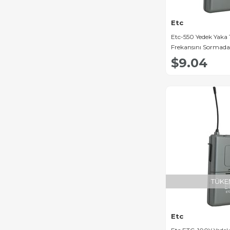
Etc
Etc-550 Yedek Yaka 
Frekansını Sormada
Yazmayın]
$9.04
TÜKE
Etc