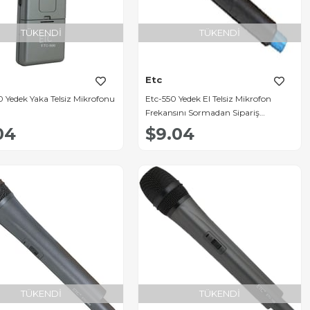
TÜKENDI
TÜKENDI
Etc
 Yedek Yaka Telsiz Mikrofonu
Etc-550 Yedek El Telsiz Mikrofon
Frekansını Sormadan Sipariş
Yazmayın]
04
$9.04
TÜKENDI
TÜKENDI