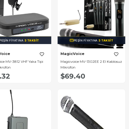
PEŞIN FIYATINA
3 TAKSIT
PEŞIN FIYATINA
3 TAKSIT
Voice
MagicVoice
ice MV-3812 VHF Yaka Tipi
Magicvoice MV-1302EE 2 El Kablosuz
ikrofon
Mikrofon
.32
$69.40