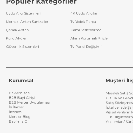
Popüler Kategoriler
Bir diğer konu ise b
kablosuz mikrofo
Telsiz Mikrofo
Uydu Alıcı Sistemleri
4K Uydu Alıcılar
Merkezi Anten Santralleri
Tv Yedek Parça
Gelelim fiyat konus
markalarını inceleye
Çanak Anten
Cami Seslendirme
Magicvoice
Kuru Aküler
Akım Korumalı Prizler
Roof
Etc
Güvenlik Sistemleri
Tv Panel Değişimi
Osawa
GoldAudio
Intro-x
Tuig
Dexun
Kurumsal
Müşteri İliş
Hakkımızda
Mesafeli Satış S
B2B Bayi Girişi
Gizlilik ve Güve
B2B Merter Uygulaması
Satış Sözleşmes
İş İlanları
İptal ve İade Şar
İletişim
Kişisel Verileri
Mert-er Blog
ETK Bilgilendir
Bayimiz Ol
Yazılımlar / Sür