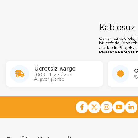
Kablosuz
Günümüz teknoloji 
bir cafede, ibadeth
aletlerdir. Birçok a
Piyasada
kablosuz
özelliklere ayrılmak
mikrofon alırken UH
Ücretsiz Kargo
O
Kablosuz Mi
1000 TL ve Üzeri
%
Alışverişlerde
Telsiz mikrofonlar 
kadar ulaşan frekans
frekans dalgalarında
satın alabilirsiniz.
UHF bandında dışarı
kullanmak için olduk
Telsiz Mikrof
Öncelikle kablosuz 
müzik seslendirmele
gücü, frekans aralığ