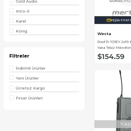
Gold Audio
Intro-X
PEŞIN FIYAT
Karel
König
Westa
MagicVoice
Roof R-105EY 2x99 K
Yaka Telsiz Mikrofon
Oem
$154.59
Filtreler
Osawa
İndirimli Ürünler
Roof
Yeni Ürünler
Westa
Ücretsiz Kargo
Fırsat Ürünleri
TÜKE