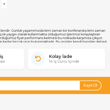
>
tleridir. Günlük yaşamımızda kimi zaman bir konferansta kimi zaman
çok yaygın olarak kullanmakta olduğumuz işlerimizi kolaylaştıran
a gördüğümüz fiyat performans kelimesi bu noktada karşımıza çıkıyor.
e kadar birçok ürün bulunmaktadır. Bu ürünler kendi bazıdan detaylı
 ve VHF bandına sahip olan telsiz mikrofonlardır. Bu noktada telsiz
iş
Kolay İade
ası
14 İş Günü İçinde
igh Frequency) olan bu band 30MHz hızdan başlayarak 300Mhz hıza
eğerine sahiptir. VHF telsiz mikrofonlar avantajı ise kısa ve orta
htiyacınız yoksa ekonomik fiyatlara sahip olan
VHF telsiz mikrofon
i yerde devreye giriyor yani 300MHz ila 3GHz frekans aralığını kapsar.
ok çok azdır. Bu nedenle
UHF telsiz mikrofonlar
hassas işlerinizde
ımı iyi, çekim mesafesi yüksek bir telsiz mikrofon tipidir.
Kayıt Ol
 Örneğin; konferans salonlarında, eğlence merkezlerinde, camilerde,
 Kullanım alanınıza göre alacağınız telsiz mikrofonların çekim