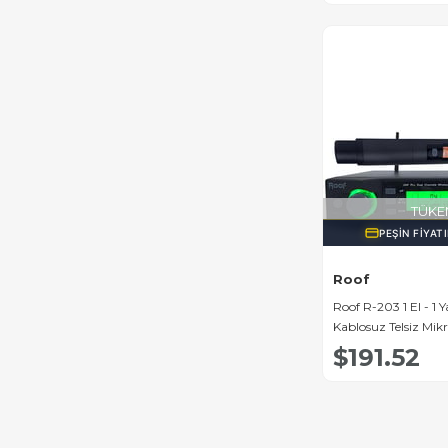
TÜKE
PEŞIN FIYAT
Roof
Roof R-203 1 El - 1 
Kablosuz Telsiz Mik
$191.52