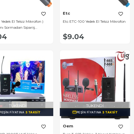
Etc
Yedek El Telsiz Mikrofon )
Etc ETC-100 Yedek El Telsiz Mikrofon
ını Sormadan Sipariş
ın]
04
$9.04
TÜKENDI
TÜKENDI
PEŞIN FIYATINA
3 TAKSIT
PEŞIN FIYATINA
3 TAKSIT
Oem