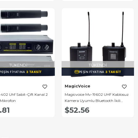
TÜKENDI
TÜKENDI
PEŞIN FIYATINA
3 TAKSIT
PEŞIN FIYATINA
3 TAKSIT
MagicVoice
402 Uhf Sabit-Çift Kanal 2
Magicvoice Mv-19602 UHF Kablosuz
z Mikrofon
Kamera Uyumlu Bluetooth İkili
Mikrofon Set
.81
$52.56