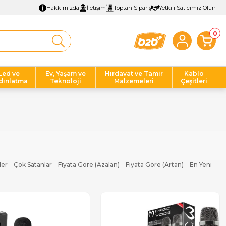
Hakkımızda
İletişim
Toptan Sipariş
Yetkili Satıcımız Olun
0
Led ve
Ev, Yaşam ve
Hırdavat ve Tamir
Kablo
dınlatma
Teknoloji
Malzemeleri
Çeşitleri
ler
Çok Satanlar
Fiyata Göre (Azalan)
Fiyata Göre (Artan)
En Yeni