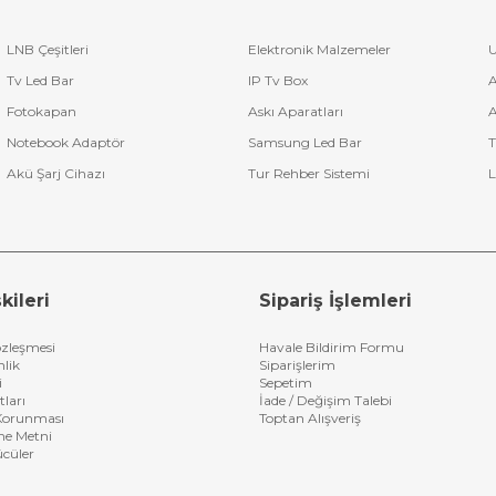
ir ürün alırken en çok dikkat ettiğimiz fiyat konusudur. Yazımızın başın
n seti
olduğunu belirtmiştik.
n Fiyatları
LNB Çeşitleri
Elektronik Malzemeler
U
Tv Led Bar
IP Tv Box
A
una
telsiz mikrofon fiyatları
na
merterelektronik.com
da ekonomik
bilirsiniz. Marka olarak bünyemizde aşağıdaki kaliteli ürünler barındır
Fotokapan
Askı Aparatları
A
Notebook Adaptör
Samsung Led Bar
T
Akü Şarj Cihazı
Tur Rehber Sistemi
L
kileri
Sipariş İşlemleri
özleşmesi
Havale Bildirim Formu
nlik
Siparişlerim
i
Sepetim
tları
İade / Değişim Talebi
n Korunması
Toptan Alışveriş
me Metni
ücüler