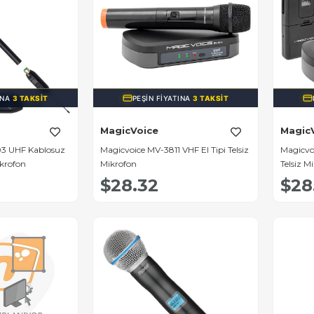
INA
3 TAKSIT
PEŞIN FIYATINA
3 TAKSIT
MagicVoice
Magic
03 UHF Kablosuz
Magicvoice MV-3811 VHF El Tipi Telsiz
Magicvo
krofon
Mikrofon
Telsiz M
$28.32
$28