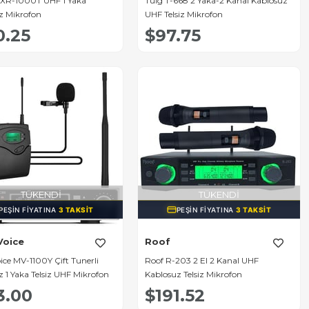
XR-1000T UHF 1 Yaka
Tuig T-668 2 Yaka-2 Kanal Kablosuz
z Mikrofon
UHF Telsiz Mikrofon
0.25
$97.75
TÜKENDI
TÜKENDI
PEŞIN FIYATINA
3 TAKSIT
PEŞIN FIYATINA
3 TAKSIT
Voice
Roof
ce MV-1100Y Çift Tunerli
Roof R-203 2 El 2 Kanal UHF
 1 Yaka Telsiz UHF Mikrofon
Kablosuz Telsiz Mikrofon
3.00
$191.52