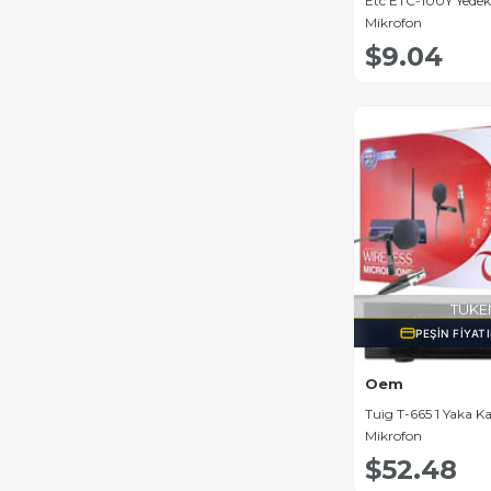
Etc ETC-100Y Yedek 
Mikrofon
$9.04
TÜKE
PEŞIN FIYAT
Oem
Tuig T-665 1 Yaka K
Mikrofon
$52.48