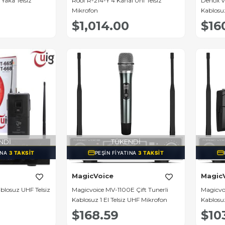
Yaka Telsiz
Roof R-214-Y 4 Kanal Uhf Telsiz
Denox V
Mikrofon
Kablosu
$1,014.00
$16
NDI
TÜKENDI
INA
3 TAKSIT
PEŞIN FIYATINA
3 TAKSIT
MagicVoice
Magic
ablosuz UHF Telsiz
Magicvoice MV-1100E Çift Tunerli
Magicvoi
Kablosuz 1 El Telsiz UHF Mikrofon
Kablosuz
$168.59
$10