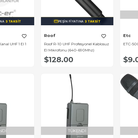
INA
3 TAKSIT
PEŞIN FIYATINA
3 TAKSIT
Roof
Etc
anal UHF 1 El 1
Roof R-10 UHF Profesyonel Kablosuz
ETC-500
El Mikrofonu (640-690Mhz)
$128.00
$9.
NDI
TÜKENDI