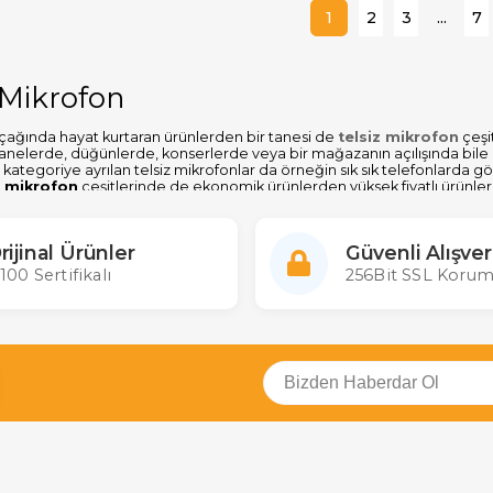
1
2
3
...
7
 Mikrofon
çağında hayat kurtaran ürünlerden bir tanesi de
telsiz mikrofon
çeşi
anelerde, düğünlerde, konserlerde veya bir mağazanın açılışında bile 
lt kategoriye ayrılan telsiz mikrofonlar da örneğin sık sık telefonlard
 mikrofon
çeşitlerinde de ekonomik ürünlerden yüksek fiyatlı ürünler
tadır. Kablosuz mikrofonlar 2 ayrı kategoriye ayıran başlıca özellik UHF
F ve VHF bandına mutlaka dikkat etmeliyiz.
rijinal Ürünler
Güvenli Alışver
krofonda VHF ve UHF NEDİR?
100 Sertifikalı
256Bit SSL Korum
için önemli bir nokta da frekans bandı aralığıdır. VHF açılımı (Very H
 aralığındır. Metre bazında ise 2-10 metre aralığında bir radyo frekans d
 dışarıdan gelen gürültüleri azaltmasıdır. Çok performanslı bir ürüne i
 UHF açılımı (Ultra High Frequency) ban tipi, VHF frekans aralığının bittiğ
dan gelen gürültü yani atmosferik sesler VHF telsiz mikrofona göre ç
ça uygun bir üründür. VHF modeline göre oldukça performanslı, ses yalıt
on Alırken Nelere Dikkat Etmeliyiz
mikrofon alırken kullanım alanınızın belirli veya belirlemeniz gerekir.
rinizde vb. kullanım mekânlarınıza göre ürün seçmeniz gerekmektedir.
ı, çalışma süresine dikkat ederek almalıyız.