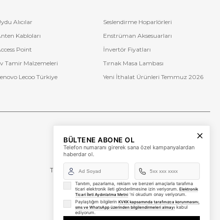
da da ekonomik fiyatlı ürünlerden yüksek fiyata kadar birçok
ydu Alıcılar
Seslendirme Hoparlörleri
nten Kabloları
Enstrüman Aksesuarları
 fiyat performans ürünlerinden, yüksek performanslı telsiz mikrofon
an markalar bulunmaktadır.
ccess Point
İnvertör Fiyatları
v Tamir Malzemeleri
Tırnak Masa Lambası
enovo Lecoo Türkiye
Yeni İthalat Ürünleri Temmuz 2026
Bize Ulaşın
BÜLTENE ABONE OL
+90 (850) 473 08 08
Telefon numaranı girerek sana özel kampanyalardan
haberdar ol.
Tevfik Bey Mah. Dr. Ali Demir Cd. No:51 Kat:2 Kobi İş
Merkezi
Küçükçekmece / İstanbul
Tanıtım, pazarlama, reklam ve benzeri amaçlarla tarafıma
ticari elektronik ileti gönderilmesine izin veriyorum.
Elektronik
'ni okudum onay veriyorum.
Ticari İleti Aydınlatma Metni
Paylaştığım bilgilerin
KVKK kapsamında tarafınızca korunmasını,
kabul
sms ve WhatsApp üzerinden bilgilendirmeleri almayı
ediyorum.