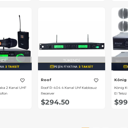
NDI
TÜKENDI
INA
3 TAKSIT
PEŞIN FIYATINA
3 TAKSIT
Roof
König
Yaka 2 Kanal UHF
Roof R-404 4 Kanal Uhf Kablosuz
König K-
rofon
Receiver
El Telsi
$294.50
$99