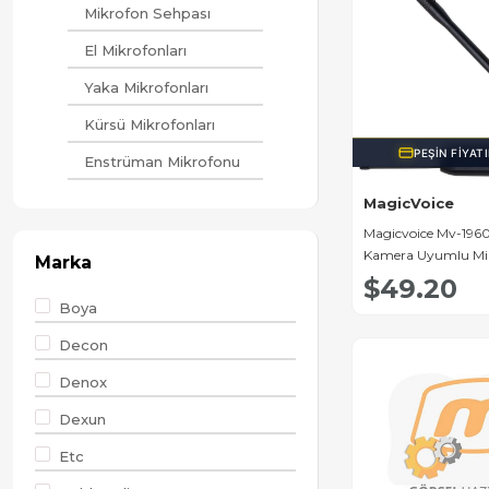
Mikrofon Sehpası
El Mikrofonları
Yaka Mikrofonları
Kürsü Mikrofonları
PEŞIN FIYAT
Enstrüman Mikrofonu
Gişe Mikrofonu
MagicVoice
Magicvoice Mv-196
Kamera Uyumlu Mi
Marka
$49.20
Boya
Decon
Denox
Dexun
Etc