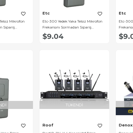
Etc
Etc
Telsiz Mikrofon
Etc-300 Yedek Yaka Telsiz Mikrofon
Etc-300 
n Sipariş
Frekansını Sormadan Sipariş
Frekans
Yazmayın]
Yazmay
$9.04
$9.
NDI
TÜKENDI
Roof
Denox