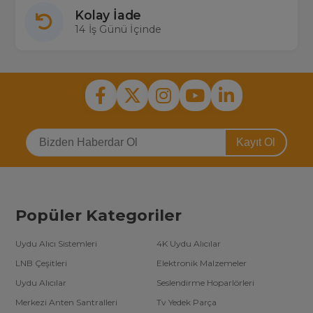
değişmektedir.
Kolay İade
Ora Led Bar Değişimi
14 İş Günü İçinde
Tv led bar değişimi; tamire eli yatkın olan herkesin yapabileceği bir
işlem gibi görünse de öyle değildir. Teknik bilgisi olan, test
edebilecek ekipmanlara sahip kişi veya firmalar tarafından
kontrollü şekilde değişim işlemi yapılması sağlıklı olan yöntemdir.
Ora led bar değişim fiyatı
işi yapacak firmaya ya da kişilere
göre değişiklik gösterebilir. Dikkat edilmesi gereken en önemli
konu değiştirilen ledlerin garanti süresidir. Televizyon yedek parça
sektöründe led barların garanti süreleri 6 ay ile 12 ay arasında
değişim göstermektedir.
Kayıt Ol
Tv led bar kategorisinde ülkemizde en fazla (3000’den fazla) ürün
çeşidine sahip alanında arge çalışmaları yapan tek şirketiz. Toptan
tv yedek parça satın almak isteyen firmalara özel
tv led bar
toptan fiyatları
için telefonlarımızdan bizimle iletişime
geçebilirsiniz.
Popüler Kategoriler
Uydu Alıcı Sistemleri
4K Uydu Alıcılar
LNB Çeşitleri
Elektronik Malzemeler
Uydu Alıcılar
Seslendirme Hoparlörleri
Merkezi Anten Santralleri
Tv Yedek Parça