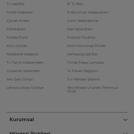
Tv Led Bar
IP Tv Box
Anten Kabloları
Enstrüman Aksesuarları
Çanak Anten
Cami Seslendirme
Fotokapan
Askı Aparatları
Access Point
İnvertör Fiyatları
Kuru Aküler
Akım Korumalı Prizler
Notebook Adaptör
Samsung Led Bar
Tv Tamir Malzemeleri
Tırnak Masa Lambası
Güvenlik Sistemleri
Tv Panel Değişimi
Akü Şarj Cihazı
Tur Rehber Sistemi
Lenovo Lecoo Türkiye
Yeni İthalat Ürünleri Temmuz
2026
Kurumsal
Müşteri İlişkileri