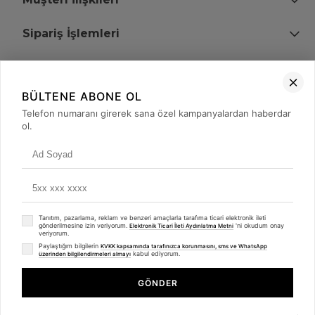
Sipariş İşlemleri
Bize Ulaşın
BÜLTENE ABONE OL
+90 (850) 473 08 08
Telefon numaranı girerek sana özel kampanyalardan haberdar
ol.
Tevfik Bey Mah. Dr. Ali Demir Cd. No:51 Kat:2 Kobi İş Merkezi
Küçükçekmece / İstanbul
Tanıtım, pazarlama, reklam ve benzeri amaçlarla tarafıma ticari elektronik ileti
gönderilmesine izin veriyorum.
'ni okudum onay
Elektronik Ticari İleti Aydınlatma Metni
veriyorum.
Paylaştığım bilgilerin
KVKK kapsamında tarafınızca korunmasını, sms ve WhatsApp
kabul ediyorum.
üzerinden bilgilendirmeleri almayı
© 2008 - 2026
merterelektronik.com
Whatsapp
- Tüm Hakları Saklıdır. Kredi kartı bilgileriniz 256bit SSL sertifikası ile
GÖNDER
korunmaktadır.