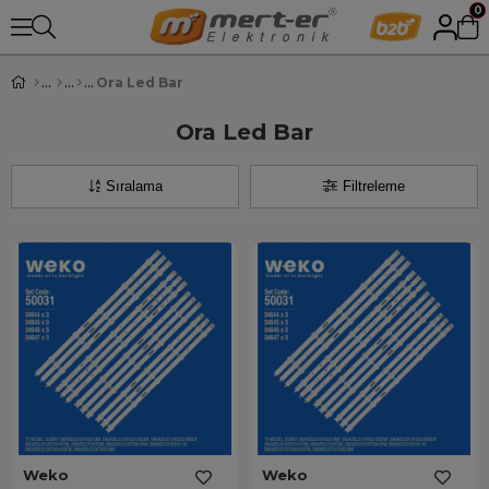
0
Ora Led Bar
Ora Led Bar
Sıralama
Filtreleme
Weko
Weko