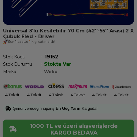
Universal 3'lü Kesilebilir 70 Cm (42''-55'' Arası) 2 X
Çubuk Eled - Driver
Son 1 saatte
1
kişi satın aldı!
19152
Stok Kodu
Stokta Var
Stok Durumu
:
Marka
:
Weko
4 Taksit
4 Taksit
4 Taksit
4 Taksit
4 Taksit
4 Taksit
Şimdi vereceğin sipariş
En Geç Yarın
Kargoda!
1000 TL ve üzeri alışverişlerde
KARGO BEDAVA