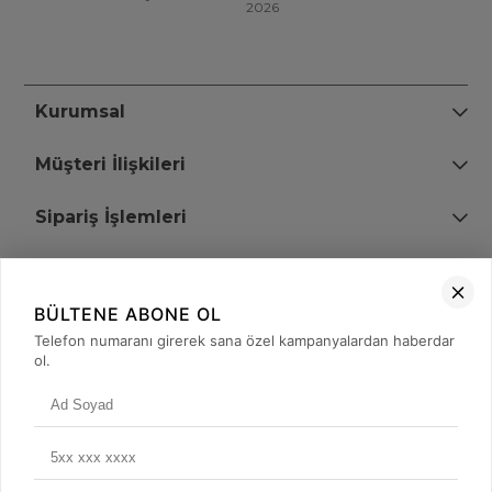
2026
Kurumsal
Müşteri İlişkileri
Sipariş İşlemleri
Bize Ulaşın
BÜLTENE ABONE OL
+90 (850) 473 08 08
Telefon numaranı girerek sana özel kampanyalardan haberdar
ol.
Tevfik Bey Mah. Dr. Ali Demir Cd. No:51 Kat:2 Kobi İş Merkezi
Küçükçekmece / İstanbul