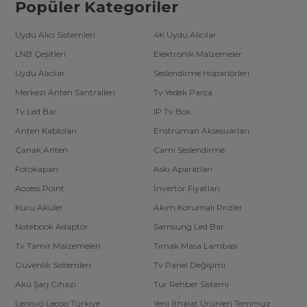
Popüler Kategoriler
Uydu Alıcı Sistemleri
4K Uydu Alıcılar
LNB Çeşitleri
Elektronik Malzemeler
Uydu Alıcılar
Seslendirme Hoparlörleri
Merkezi Anten Santralleri
Tv Yedek Parça
Tv Led Bar
IP Tv Box
Anten Kabloları
Enstrüman Aksesuarları
Çanak Anten
Cami Seslendirme
Fotokapan
Askı Aparatları
Access Point
İnvertör Fiyatları
Kuru Aküler
Akım Korumalı Prizler
Notebook Adaptör
Samsung Led Bar
Tv Tamir Malzemeleri
Tırnak Masa Lambası
Güvenlik Sistemleri
Tv Panel Değişimi
Akü Şarj Cihazı
Tur Rehber Sistemi
Lenovo Lecoo Türkiye
Yeni İthalat Ürünleri Temmuz