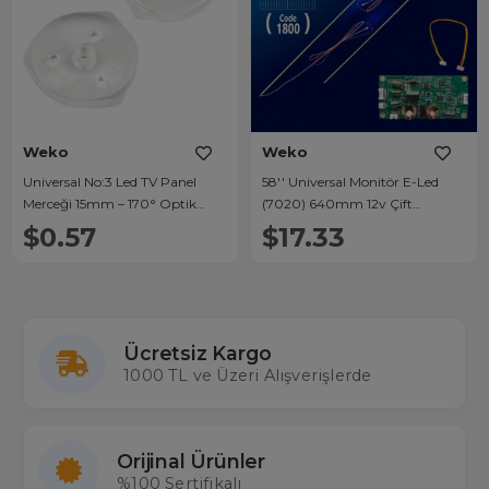
Weko
Weko
Universal No:3 Led TV Panel
58'' Universal Monitör E-Led
Merceği 15mm – 170° Optik
(7020) 640mm 12v Çift
Difüzör
Led+Sürücü+Kablo Takım
$0.57
$17.33
Ücretsiz Kargo
1000 TL ve Üzeri Alışverişlerde
Orijinal Ürünler
%100 Sertifikalı