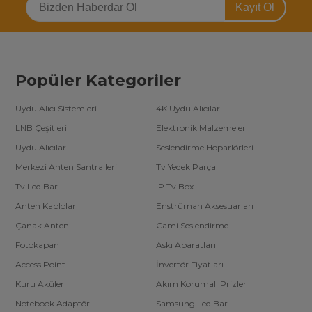
etmek olanaklı değil. Zira günümüzde bu kabloların üretimini
Kayıt Ol
yapan pek çok firma mevcut. Firmaların bu denli çeşitli olması,
doğal olarak fiyatların da değişiklik göstermesine neden olur.
Ancak ethernet kablosu alırken fiyatları kadar kalitesine de dikkat
edilmelidir. Her ne kadar
kablo modelleri
isimleri aynı olsa da
firmadan firmaya kalite değişikliğine rastlanabilir. Bu yüzden
bilinirliği yüksek markaların ürünleri tercih edilmelidir.
Popüler Kategoriler
Uydu Alıcı Sistemleri
4K Uydu Alıcılar
LNB Çeşitleri
Elektronik Malzemeler
Uydu Alıcılar
Seslendirme Hoparlörleri
Merkezi Anten Santralleri
Tv Yedek Parça
Tv Led Bar
IP Tv Box
Anten Kabloları
Enstrüman Aksesuarları
Çanak Anten
Cami Seslendirme
Fotokapan
Askı Aparatları
Access Point
İnvertör Fiyatları
Kuru Aküler
Akım Korumalı Prizler
Notebook Adaptör
Samsung Led Bar