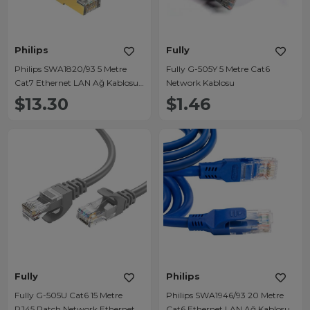
Philips
Fully
Philips SWA1820/93 5 Metre
Fully G-505Y 5 Metre Cat6
Cat7 Ethernet LAN Ağ Kablosu
Network Kablosu
10Gbps 600MHz Ultra Yüksek
$13.30
$1.46
Hızlı
Fully
Philips
Fully G-505U Cat6 15 Metre
Philips SWA1946/93 20 Metre
RJ45 Patch Network Ethernet
Cat6 Ethernet LAN Ağ Kablosu