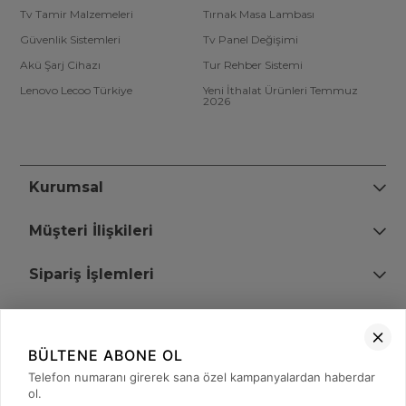
Tv Tamir Malzemeleri
Tırnak Masa Lambası
Güvenlik Sistemleri
Tv Panel Değişimi
Akü Şarj Cihazı
Tur Rehber Sistemi
Lenovo Lecoo Türkiye
Yeni İthalat Ürünleri Temmuz
2026
Kurumsal
Müşteri İlişkileri
Sipariş İşlemleri
Bize Ulaşın
BÜLTENE ABONE OL
+90 (850) 473 08 08
Telefon numaranı girerek sana özel kampanyalardan haberdar
ol.
Tevfik Bey Mah. Dr. Ali Demir Cd. No:51 Kat:2 Kobi İş Merkezi