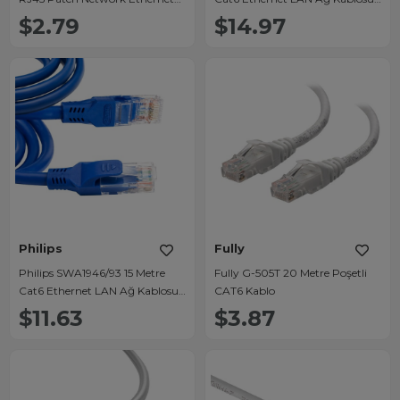
İnternet Kablosu
Gigabit 1000Mbps
$2.79
$14.97
Philips
Fully
Philips SWA1946/93 15 Metre
Fully G-505T 20 Metre Poşetli
Cat6 Ethernet LAN Ağ Kablosu
CAT6 Kablo
Gigabit 1000Mbps
$11.63
$3.87