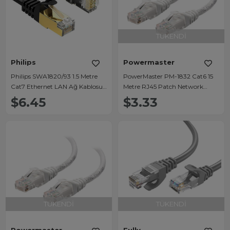
TÜKENDI
Philips
Powermaster
Philips SWA1820/93 1.5 Metre
PowerMaster PM-1832 Cat6 15
Cat7 Ethernet LAN Ağ Kablosu
Metre RJ45 Patch Network
10Gbps 600MHz Ultra Yüksek
Ethernet İnternet Kablosu
$6.45
$3.33
Hızlı
TÜKENDI
TÜKENDI