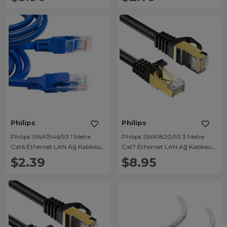
Philips
Philips
Philips SWA1946/93 1 Metre
Philips SWA1820/93 3 Metre
Cat6 Ethernet LAN Ağ Kablosu
Cat7 Ethernet LAN Ağ Kablosu
Gigabit 1000Mbps
10Gbps 600MHz Ultra Yüksek
$2.39
$8.95
Hızlı