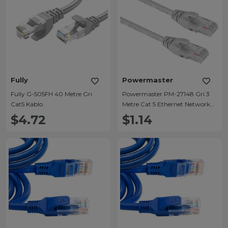
Fully
Powermaster
Fully G-505FH 40 Metre Gri
Powermaster PM-27148 Gri 3
Cat5 Kablo
Metre Cat 5 Ethernet Network
Kablosu
$4.72
$1.14