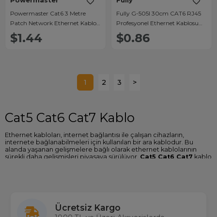
Powermaster
Fully
Powermaster Cat6 3 Metre
Fully G-505I 30cm CAT6 RJ45
Patch Network Ethernet Kablo
Profesyonel Ethernet Kablosu
Poşetli
Yüksek Hızlı Veri ve İnternet
$1.44
$0.86
Kablosu
1
2
3
>
Cat5 Cat6 Cat7 Kablo
Ethernet kabloları, internet bağlantısı ile çalışan cihazların,
internete bağlanabilmeleri için kullanılan bir ara kablodur. Bu
alanda yaşanan gelişmelere bağlı olarak ethernet kablolarının
sürekli daha gelişmişleri piyasaya sürülüyor.
Cat5 Cat6 Cat7
kablo
modelleri, bunlar arasında en gelişmiş modeller olarak gösteriliyor.
Bu
kablo türleri
arasındaki temel fark, aktarılan internet
miktarında diğer bir ifadeyle internet hızında açıkça görülebiliyor.
Cat5 Cat6 Cat7 Kablo Avantajları
Ücretsiz Kargo
Cat5 Cat6 Cat7
kablo modellerinin her birinin farklı avantajları
mevcut. Her model, sahip olduğu avantajlara göe şu şekilde