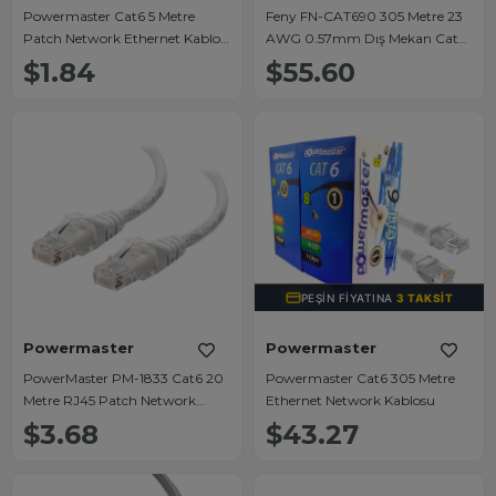
Powermaster Cat6 5 Metre
Feny FN-CAT690 305 Metre 23
Patch Network Ethernet Kablo
AWG 0.57mm Dış Mekan Cat6
PM-1828
UTP Kablo
$1.84
$55.60
PEŞIN FIYATINA
3 TAKSIT
Powermaster
Powermaster
PowerMaster PM-1833 Cat6 20
Powermaster Cat6 305 Metre
Metre RJ45 Patch Network
Ethernet Network Kablosu
Ethernet İnternet Kablosu
$3.68
$43.27