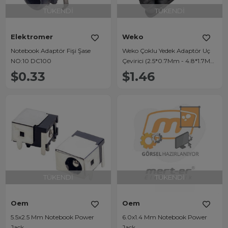
TÜKENDI
TÜKENDI
Elektromer
Weko
Notebook Adaptör Fişi Şase
Weko Çoklu Yedek Adaptör Uç
NO:10 DC100
Çevirici (2.5*0.7Mm - 4.8*1.7Mm
- 3.0*1.1Mm - 4.0*1.7Mm - Micro
$0.33
$1.46
Usb)
TÜKENDI
TÜKENDI
Oem
Oem
5.5x2.5 Mm Notebook Power
6.0x1.4 Mm Notebook Power
Jack
Jack