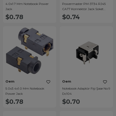
4.0x1.7 Mm Notebook Power
Powermaster PM-3734 RJ45
Jack
CAT7 Konnektör Jack Soket
(Tekli)
$0.78
$0.74
Oem
Oem
5.0x3.4x1.0 Mm Notebook
Notebook Adaptör Fişi Şase No:9
Power Jack
Dc104
$0.78
$0.70