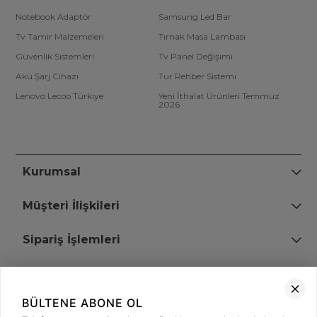
Notebook Adaptör
Samsung Led Bar
Tv Tamir Malzemeleri
Tırnak Masa Lambası
Güvenlik Sistemleri
Tv Panel Değişimi
Akü Şarj Cihazı
Tur Rehber Sistemi
Lenovo Lecoo Türkiye
Yeni İthalat Ürünleri Temmuz
2026
Kurumsal
Müşteri İlişkileri
Sipariş İşlemleri
Bize Ulaşın
BÜLTENE ABONE OL
+90 (850) 473 08 08