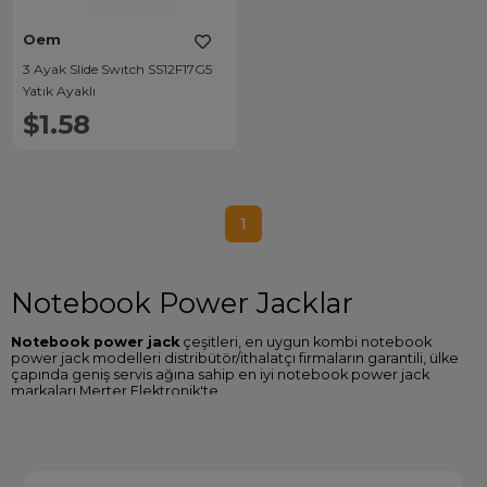
Oem
3 Ayak Slide Swıtch SS12F17G5
Yatık Ayaklı
$1.58
1
Notebook Power Jacklar
Notebook power jack
çeşitleri, en uygun kombi notebook
power jack modelleri distribütör/ithalatçı firmaların garantili, ülke
çapında geniş servis ağına sahip en iyi notebook power jack
markaları Merter Elektronik'te.
Notebook Power Jack Fiyatları
Sitemizde Oem, Elektromer gibi birçok notebook power jack şase
marka ve modellerine ulaşabilir özellikleri karşılaştırabilir en ucuz