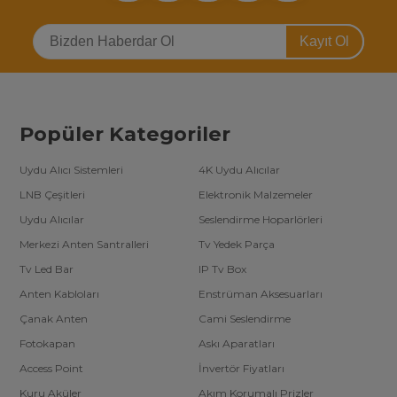
Kayıt Ol
Popüler Kategoriler
Uydu Alıcı Sistemleri
4K Uydu Alıcılar
LNB Çeşitleri
Elektronik Malzemeler
Uydu Alıcılar
Seslendirme Hoparlörleri
Merkezi Anten Santralleri
Tv Yedek Parça
Tv Led Bar
IP Tv Box
Anten Kabloları
Enstrüman Aksesuarları
Çanak Anten
Cami Seslendirme
Fotokapan
Askı Aparatları
Access Point
İnvertör Fiyatları
Kuru Aküler
Akım Korumalı Prizler