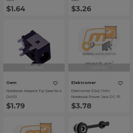
$1.64
$3.26
TÜKENDI
TÜKENDI
Oem
Elektromer
Notebook Adaptör Fişi Şase No:4
Elektromer 5.5x2.1 Mm
Dc103
Notebook Power Jack DC-111
$1.79
$3.78