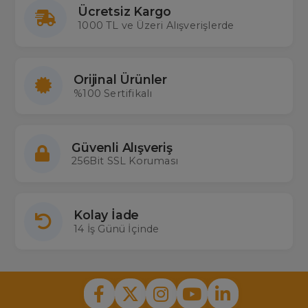
notebook power jack fiyatları
nı Türkiye'nin en büyük gerçek
Ücretsiz Kargo
stok çalışan toptan ve perakende elektronik mağazası
1000 TL ve Üzeri Alışverişlerde
Merterelektronik.com'dan satın alabilirsiniz.
Orijinal Ürünler
%100 Sertifikalı
Güvenli Alışveriş
256Bit SSL Koruması
Kolay İade
14 İş Günü İçinde