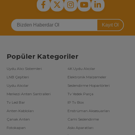
Kayıt Ol
Popüler Kategoriler
Uydu Alıcı Sistemleri
4K Uydu Alıcılar
LNB Çeşitleri
Elektronik Malzemeler
Uydu Alıcılar
Seslendirme Hoparlörleri
Merkezi Anten Santralleri
Tv Yedek Parça
Tv Led Bar
IP Tv Box
Anten Kabloları
Enstrüman Aksesuarları
Çanak Anten
Cami Seslendirme
Fotokapan
Askı Aparatları