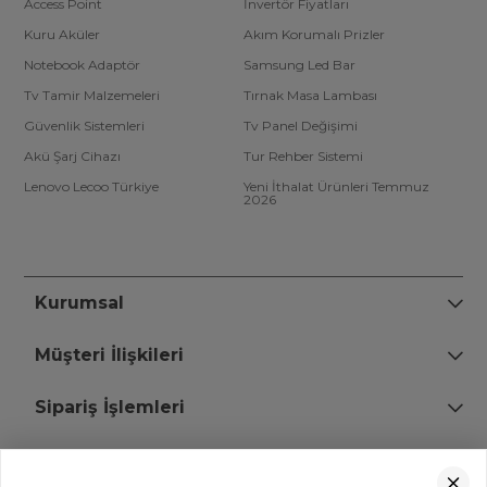
Access Point
İnvertör Fiyatları
Kuru Aküler
Akım Korumalı Prizler
Notebook Adaptör
Samsung Led Bar
Tv Tamir Malzemeleri
Tırnak Masa Lambası
Güvenlik Sistemleri
Tv Panel Değişimi
Akü Şarj Cihazı
Tur Rehber Sistemi
Lenovo Lecoo Türkiye
Yeni İthalat Ürünleri Temmuz
2026
Kurumsal
Müşteri İlişkileri
Sipariş İşlemleri
Bize Ulaşın