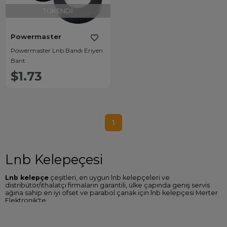
TÜKENDI
Powermaster
Powermaster Lnb Bandı Eriyen
Bant
$1.73
1
Lnb Kelepeçesi
Lnb kelepçe
çeşitleri, en uygun lnb kelepçeleri ve
distribütör/ithalatçı firmaların garantili, ülke çapında geniş servis
ağına sahip en iyi ofset ve parabol çanak için lnb kelepçesi Merter
Elektronik'te.
Lnb Kelepçe Fiyatları