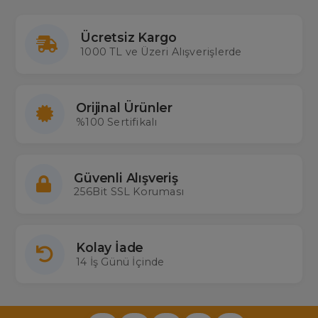
Sitemizde Magbox, Mersat gibi birçok lnb ekipmanlarına, marka ve
modellerine ulaşabilir özellikleri karşılaştırabilir en ucuz
lnb
kelepçe fiyatları
nı Türkiye'nin en büyük gerçek stok çalışan
Ücretsiz Kargo
toptan ve perakende elektronik mağazası
1000 TL ve Üzeri Alışverişlerde
Merterelektronik.com
'dan satın alabilirsiniz.
Orijinal Ürünler
%100 Sertifikalı
Güvenli Alışveriş
256Bit SSL Koruması
Kolay İade
14 İş Günü İçinde