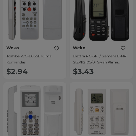
Weko
Weko
Toshiba WC-L03SE Klima
Electra RC-3I-1 / Siemens E-NR
Kumandası
S1ZKI12105/01 Siyah Klima
Kumandası
$2.94
$3.43