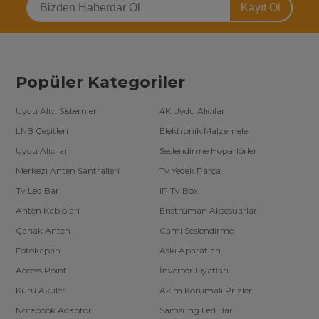
uygun, güvenilir ve uzun ömürlü kumandalar sunuyoruz. Hem
Kayıt Ol
orijinal hem de evrensel kumandalarımız, kullanım kolaylığı ve
performans garantisi sunar.
Merter Elektronik ile Evde Konforun Tadını Çıkarın
Merter Elektronik, ev aletleri kumandaları konusunda geniş bir
yelpaze sunuyor. Hem evrensel hem de orijinal kumanda
Popüler Kategoriler
seçenekleri ile evdeki tüm cihazları kolayca yönetebilirsiniz. Her
bütçeye uygun fiyatlarla kaliteli kumandalar ve hızlı teslimat
seçenekleri ile alışveriş yapabilirsiniz. Ev aletlerinizi daha verimli
Uydu Alıcı Sistemleri
4K Uydu Alıcılar
kullanmak için doğru kumandayı seçin!
LNB Çeşitleri
Elektronik Malzemeler
Ev aletleri kumandalarınızı bulmak için Merter Elektronik’i tercih
edin. Tüm cihazlarınızı tek bir kumanda ile yönetmenin rahatlığını
Uydu Alıcılar
Seslendirme Hoparlörleri
yaşayın!
Merkezi Anten Santralleri
Tv Yedek Parça
Tv Led Bar
IP Tv Box
Anten Kabloları
Enstrüman Aksesuarları
Çanak Anten
Cami Seslendirme
Fotokapan
Askı Aparatları
Access Point
İnvertör Fiyatları
Kuru Aküler
Akım Korumalı Prizler
Notebook Adaptör
Samsung Led Bar