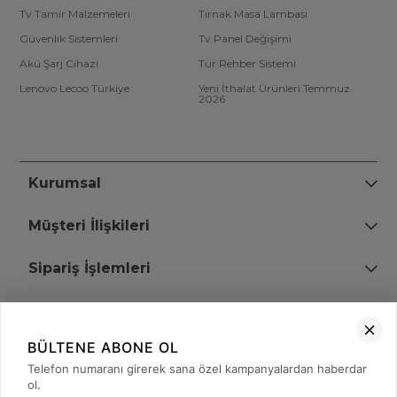
Tv Tamir Malzemeleri
Tırnak Masa Lambası
Güvenlik Sistemleri
Tv Panel Değişimi
Akü Şarj Cihazı
Tur Rehber Sistemi
Lenovo Lecoo Türkiye
Yeni İthalat Ürünleri Temmuz
2026
Kurumsal
Müşteri İlişkileri
Sipariş İşlemleri
Bize Ulaşın
BÜLTENE ABONE OL
+90 (850) 473 08 08
Telefon numaranı girerek sana özel kampanyalardan haberdar
ol.
Tevfik Bey Mah. Dr. Ali Demir Cd. No:51 Kat:2 Kobi İş Merkezi