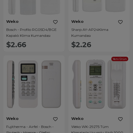
Weko
Weko
Bosch - Profilo RG05D4/BGE
Sharp AY-AP24Klima
Kapaklı Klima Kumandası
Kumandası
$2.66
$2.26
Yeni Ürün
Weko
Weko
Fujitherma - Airfel - Bosch -
Weko WK-29275 Tüm
Skytech - Hisense - Olefini
Klimalarla Uyumlu Akıllı 1000