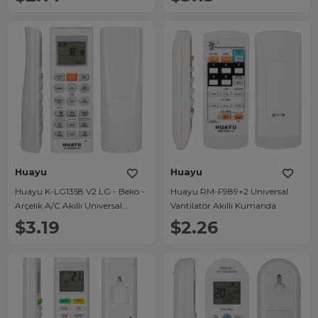
Huayu
Huayu
Huayu K-LG1358 V2 LG - Beko -
Huayu RM-F989+2 Universal
Arçelik A/C Akıllı Universal
Vantilatör Akıllı Kumanda
Klima Kumandası
$3.19
$2.26