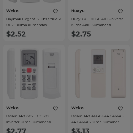
Weko
Huayu
Baymak Elegant 12 Chs / YKR-P
Huayu KT-9018E A/C Universal
002E Klima Kumandası
Klima Akıllı Kumandası
$2.52
$2.75
Weko
Weko
Daikin APGS02 ECGS02
Daikin ARC466A9-ARC466A1-
Inverter Klima Kumandası
ARC466A6 Klima Kumanda
$2.77
$3.13