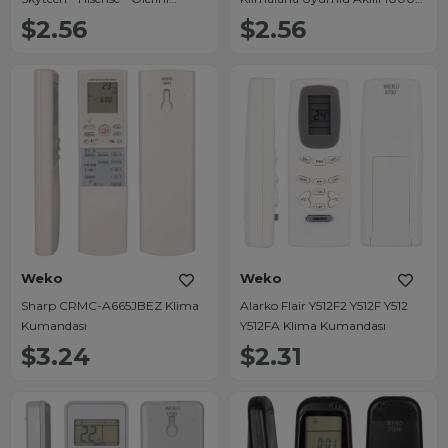
DG11J1-01 Klima Kumandası
Kodlu Universal Klima
$2.56
$2.56
Kumandası (Evrensel)
Weko
Weko
Sharp CRMC-A665JBEZ Klima
Alarko Flair Y512F2 Y512F Y512
Kumandası
Y512FA Klima Kumandası
$3.24
$2.31