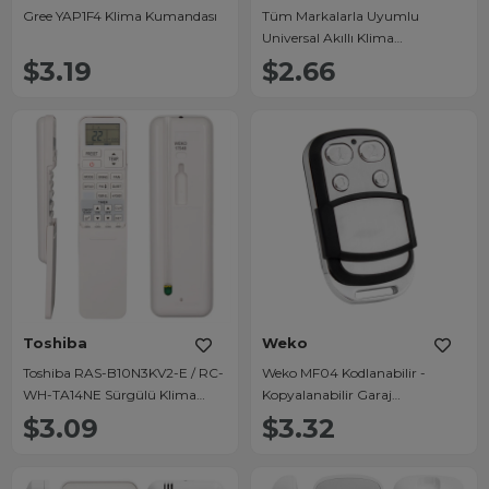
Gree YAP1F4 Klima Kumandası
Tüm Markalarla Uyumlu
Universal Akıllı Klima
Kumandası
$3.19
$2.66
Toshiba
Weko
Toshiba RAS-B10N3KV2-E / RC-
Weko MF04 Kodlanabilir -
WH-TA14NE Sürgülü Klima
Kopyalanabilir Garaj
Kumandası
Kumandası (1-2-3-4 Sayı Tuşlu)
$3.09
$3.32