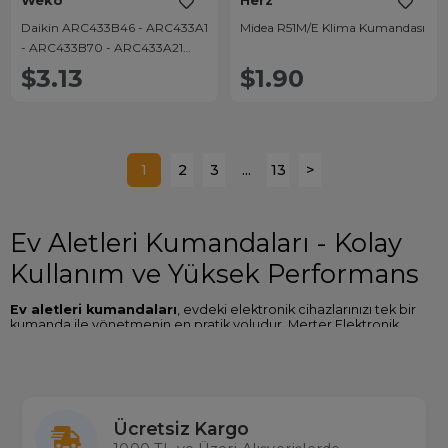
Weko
Herz
Daikin ARC433B46 - ARC433A1
Midea R51M/E Klima Kumandası
- ARC433B70 - ARC433A21
Klima Kumandası
$3.13
$1.90
1
2
3
...
13
>
Ev Aletleri Kumandaları - Kolay
Kullanım ve Yüksek Performans
Ev aletleri kumandaları
, evdeki elektronik cihazlarınızı tek bir
kumanda ile yönetmenin en pratik yoludur. Merter Elektronik
olarak, geniş bir ev aletleri kumandası yelpazesi sunuyoruz.
Çamaşır makineleri, klima, televizyon ve diğer ev aletlerinizin
kontrolünü kolayca sağlayabilirsiniz. Evdeki tüm cihazlarınızı
rahatça yönetmek hiç bu kadar kolay olmamıştı!
Ev Aletleri Kumandası Ne İşe Yarar?
Ücretsiz Kargo