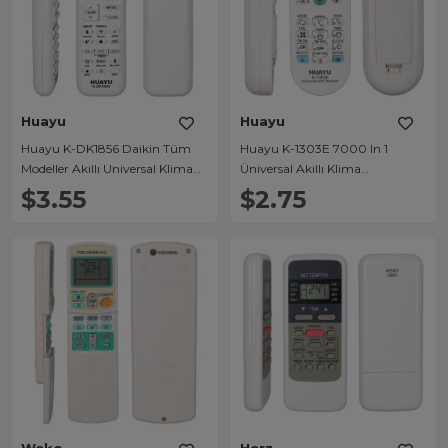
Huayu
Huayu
Huayu K-DK1856 Daikin Tüm
Huayu K-1303E 7000 In 1
Modeller Akıllı Universal Klima
Üniversal Akıllı Klima
Kumandası
Kumandası
$3.55
$2.75