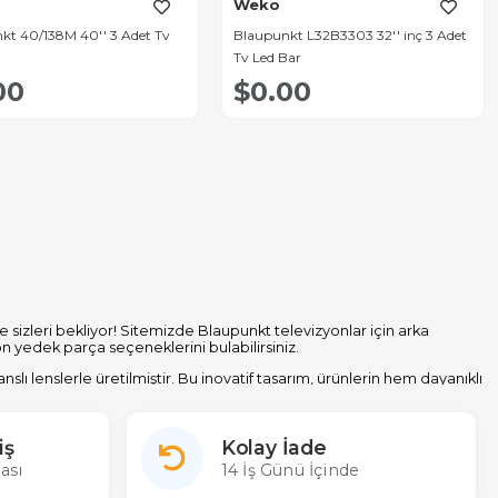
Weko
kt 40/138M 40'' 3 Adet Tv
Blaupunkt L32B3303 32'' inç 3 Adet
Tv Led Bar
00
$0.00
e sizleri bekliyor! Sitemizde Blaupunkt televizyonlar için arka
on yedek parça seçeneklerini bulabilirsiniz.
 lenslerle üretilmiştir. Bu inovatif tasarım, ürünlerin hem dayanıklı
rudan ithalatçısı olarak geniş bir ürün yelpazesi, uygun fiyat garantisi
 hakkında detaylı bilgi alabilir ve uzman ekibimizden profesyonel
iş
Kolay İade
yoruz.
ası
14 İş Günü İçinde