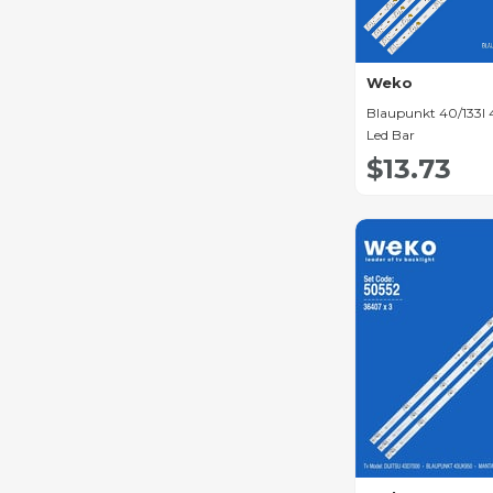
Yumatu Led Bar
Navitech Led Bar
Awox Led Bar
Weko
Blaupunkt 40/133I 4
Altus Led Bar
Led Bar
Sanyo Led Bar
$13.73
Diğer Led Bar
Çeşitleri
Telefunken Led Bar
Dijitsu Led Bar
Toshiba Led Bar
Nordmende Led Bar
Sony Led Bar
Tcl Led Bar
Hisense Led Bar