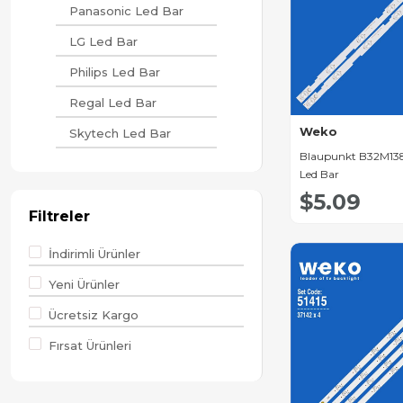
Panasonic Led Bar
LG Led Bar
Philips Led Bar
Regal Led Bar
Weko
Skytech Led Bar
Blaupunkt B32M138T
Samsung Led Bar
Led Bar
Axen Led Bar
$5.09
Filtreler
Sunny Led Bar
İndirimli Ürünler
Arçelik Led Bar
Yeni Ürünler
Beko Led Bar
Ücretsiz Kargo
Saba Led Bar
Fırsat Ürünleri
Sharp Led Bar
Crown Led Bar