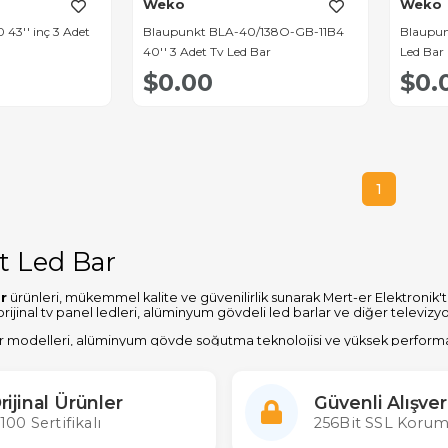
Weko
Weko
43'' inç 3 Adet
Blaupunkt BLA-40/138O-GB-11B4
Blaupun
40'' 3 Adet Tv Led Bar
Led Bar
$0.00
$0.
1
t Led Bar
r
ürünleri, mükemmel kalite ve güvenilirlik sunarak Mert-er Elektronik't
orijinal tv panel ledleri, alüminyum gövdeli led barlar ve diğer televizy
r modelleri, alüminyum gövde soğutma teknolojisi ve yüksek performanslı
uflu olmasını sağlar. Mert-er Elektronik, Blaupunkt led tv ledlerinin doğ
tiyle sektördeki liderliğini sürdürmektedir.
 destek sunan WhatsApp hattımız aracılığıyla Blaupunkt led bar ürünleri
rijinal Ürünler
Güvenli Alışver
siniz. Türkiye'den dünya çapında Blaupunkt led bar ürünleri tedarik edi
100 Sertifikalı
256Bit SSL Korum
Led Bar Fiyatları