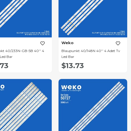
Weko
kt 40/233N-GB-5B 40'' 4
Blaupunkt 40/148N 40'' 4 Adet Tv
 Led Bar
Led Bar
.73
$13.73