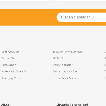
ledlerine kolayca ulaşmak için sitemizi ziyaret edebilir ve
Blaupunkt le
punkt tv led barlar, Türkiye ve dünya genelinde 12 ay birebir değişim gara
atlandırılmaktadır.
ar Değişimi
 uzmanlık gerektiren bir işlemdir ve deneyimli kişiler tarafından yapılmas
işkenlik gösterebilir. Değiştirilen ledlerin garanti süresi de dikkat edi
ay arasında değişmektedir.
 çeşidiyle tv led bar kategorisinde lider olan firmamız, sektördeki ar
ça satın almak isteyen firmalar için özel
tv led bar toptan fiyatları
i
LNB Çeşitleri
Elektronik Malzemeler
U
Tv Led Bar
IP Tv Box
A
Fotokapan
Askı Aparatları
A
Notebook Adaptör
Samsung Led Bar
T
Akü Şarj Cihazı
Tur Rehber Sistemi
L
kileri
Sipariş İşlemleri