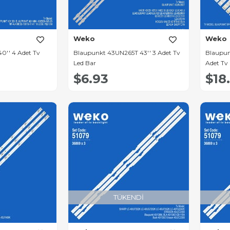
Weko
Weko
0'' 4 Adet Tv
Blaupunkt 43UN265T 43'' 3 Adet Tv
Blaupun
Led Bar
Adet Tv
$6.93
$18
TÜKENDI