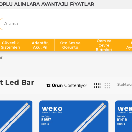
OPLU ALIMLARA AVANTAJLI FİYATLAR
Oem Ve
Güvenlik
Adaptör,
Oto Ses ve
Çevre
Sistemleri
Akü, Pil
Görüntü
Ay
Birimleri
ar
t Led Bar
Stoktaki
12 Ürün