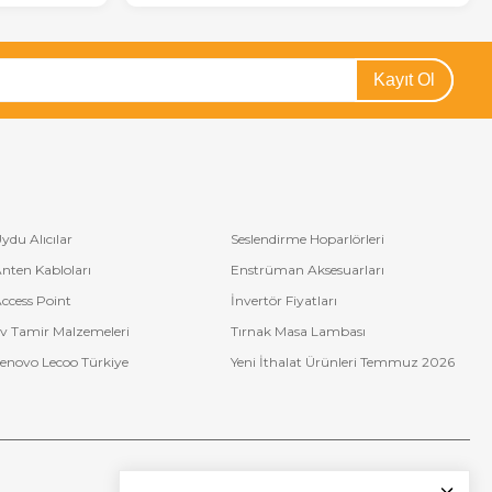
d bar fiyatları
hakkında detaylı bilgi almak için bizimle iletişime
ntisi ile satışa sunulmaktadır. Ürünlerimiz farklı boyutlar ve teknik
Kayıt Ol
ı önerilir.
Blaupunkt led bar değişim fiyatı
, işlemi yapan firmaya
lmesi gereken bir faktördür. Led barların garanti süreleri sektörde
-ge çalışmalarına verdiği önemle yenilikçi çözümler sunmaktadır.
le cazip teklifler sunuyoruz. Detaylı bilgi almak için bizimle iletişime
ydu Alıcılar
Seslendirme Hoparlörleri
nten Kabloları
Enstrüman Aksesuarları
ccess Point
İnvertör Fiyatları
v Tamir Malzemeleri
Tırnak Masa Lambası
enovo Lecoo Türkiye
Yeni İthalat Ürünleri Temmuz 2026
Bize Ulaşın