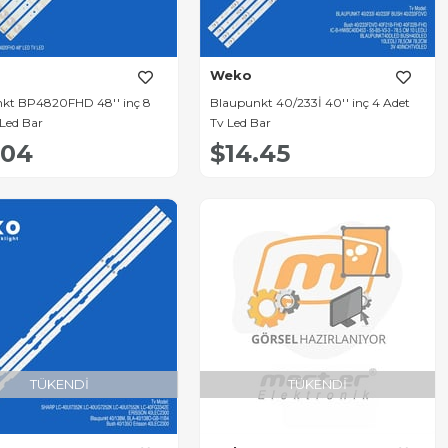
Weko
kt BP4820FHD 48'' inç 8
Blaupunkt 40/233İ 40'' inç 4 Adet
 Led Bar
Tv Led Bar
.04
$14.45
TÜKENDI
TÜKENDI