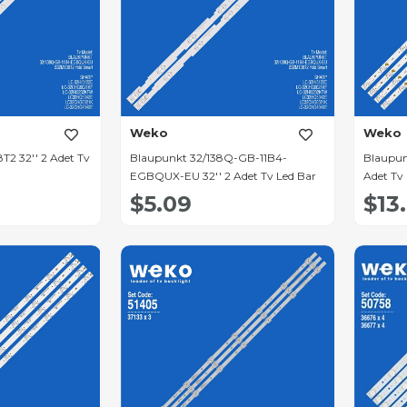
Weko
Weko
2 32'' 2 Adet Tv
Blaupunkt 32/138Q-GB-11B4-
Blaupun
EGBQUX-EU 32'' 2 Adet Tv Led Bar
Adet Tv
$5.09
$13