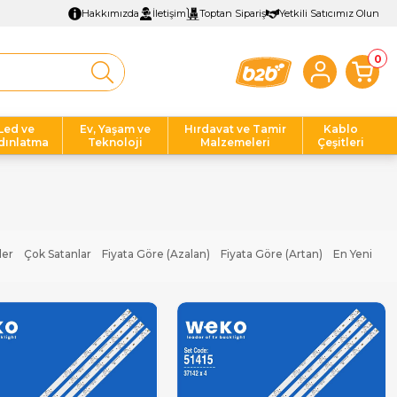
Hakkımızda
İletişim
Toptan Sipariş
Yetkili Satıcımız Olun
0
Led ve
Ev, Yaşam ve
Hırdavat ve Tamir
Kablo
dınlatma
Teknoloji
Malzemeleri
Çeşitleri
ler
Çok Satanlar
Fiyata Göre (Azalan)
Fiyata Göre (Artan)
En Yeni