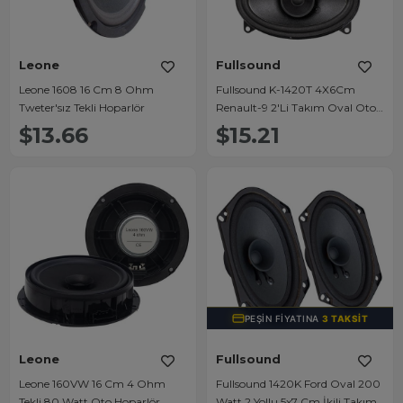
Leone
Fullsound
Leone 1608 16 Cm 8 Ohm
Fullsound K-1420T 4X6Cm
Tweter'sız Tekli Hoparlör
Renault-9 2'Li Takım Oval Oto
Hoparlör
$13.66
$15.21
PEŞIN FIYATINA
3 TAKSIT
Leone
Fullsound
Leone 160VW 16 Cm 4 Ohm
Fullsound 1420K Ford Oval 200
Tekli 80 Watt Oto Hoparlör
Watt 2 Yollu 5x7 Cm İkili Takım