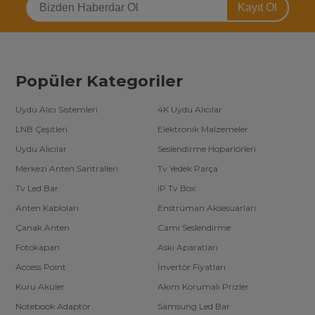
Kayıt Ol
Popüler Kategoriler
Uydu Alıcı Sistemleri
4K Uydu Alıcılar
LNB Çeşitleri
Elektronik Malzemeler
Uydu Alıcılar
Seslendirme Hoparlörleri
Merkezi Anten Santralleri
Tv Yedek Parça
Tv Led Bar
IP Tv Box
Anten Kabloları
Enstrüman Aksesuarları
Çanak Anten
Cami Seslendirme
Fotokapan
Askı Aparatları
Access Point
İnvertör Fiyatları
Kuru Aküler
Akım Korumalı Prizler
Notebook Adaptör
Samsung Led Bar