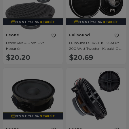
PEŞIN FIYATINA
3 TAKSIT
PEŞIN FIYATINA
3 TAKSIT
Leone
Fullsound
Leone 6X8 4 Ohm Oval
Fullsound FS-1650TK 16 CM 6''
Hoparlör
200 Watt Tweeterlı Kapaklı Oto
Hoparlör (2'li Takım)
$20.20
$20.69
PEŞIN FIYATINA
3 TAKSIT