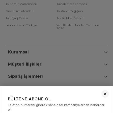
Tv Tamir Malzemeleri
Tırnak Masa Lambası
Güvenlik Sistemleri
Tv Panel Değişimi
Akü Şarj Cihazı
Tur Rehber Sistemi
Lenovo Lecoo Türkiye
Yeni İthalat Ürünleri Temmuz
2026
Kurumsal
Müşteri İlişkileri
Sipariş İşlemleri
Bize Ulaşın
BÜLTENE ABONE OL
+90 (850) 473 08 08
Telefon numaranı girerek sana özel kampanyalardan haberdar
ol.
Tevfik Bey Mah. Dr. Ali Demir Cd. No:51 Kat:2 Kobi İş Merkezi