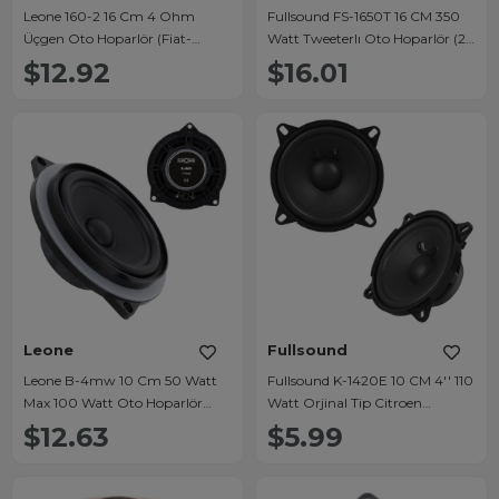
Leone 160-2 16 Cm 4 Ohm
Fullsound FS-1650T 16 CM 350
Üçgen Oto Hoparlör (Fiat-
Watt Tweeterlı Oto Hoparlör (2li
Hyundaı)
Takım)
$12.92
$16.01
Leone
Fullsound
Leone B-4mw 10 Cm 50 Watt
Fullsound K-1420E 10 CM 4'' 110
Max 100 Watt Oto Hoparlör
Watt Orjinal Tip Citroen
(Magnet: 60x10mm)
Peugeot Uyumlu Araç Kapı
$12.63
$5.99
Hoparlörü