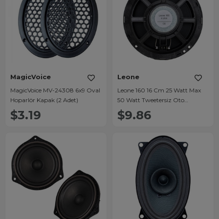
MagicVoice
Leone
MagicVoice MV-24308 6x9 Oval
Leone 160 16 Cm 25 Watt Max
Hoparlör Kapak (2 Adet)
50 Watt Tweetersiz Oto
Hoparlör
$3.19
$9.86