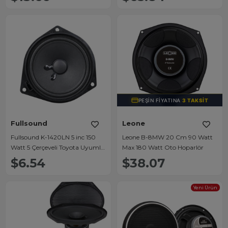
PEŞIN FIYATINA
3 TAKSIT
Fullsound
Leone
Fullsound K-1420LN 5 inc 150
Leone B-8MW 20 Cm 90 Watt
Watt 5 Çerçeveli Toyota Uyumlu
Max 180 Watt Oto Hoparlör
Araç Kapı Hoparlörü
$6.54
$38.07
Yeni Ürün