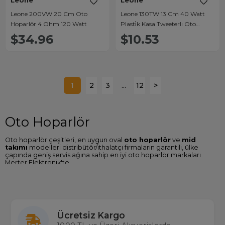
Leone
Leone
Leone 200VW 20 Cm Oto
Leone 130TW 13 Cm 40 Watt
Hoparlör 4 Ohm 120 Watt
Plasti̇k Kasa Tweeterlı Oto
Hoparlör
$34.96
$10.53
1
2
3
...
12
>
Oto Hoparlör
Oto hoparlör çeşitleri, en uygun oval
oto hoparlör
ve
mid
takımı
modelleri distribütör/ithalatçı firmaların garantili, ülke
çapında geniş servis ağına sahip en iyi oto hoparlör markaları
Merter Elektronik'te.
Oto Hoparlör Fiyatları
Sitemizde Pioneer, Magicvoice, Jameson, Jbl, Nakamichi, Sony
gibi birçok oto hoparlör marka ve modellerine ulaşabilir özellikleri
karşılaştırabilir en ucuz
oto hoparlör fiyatları
nı Türkiye'nin en
Ücretsiz Kargo
büyük gerçek stok çalışan toptan ve perakende elektronik
mağazası
Merterelektronik.com
'dan satın alabilirsiniz.