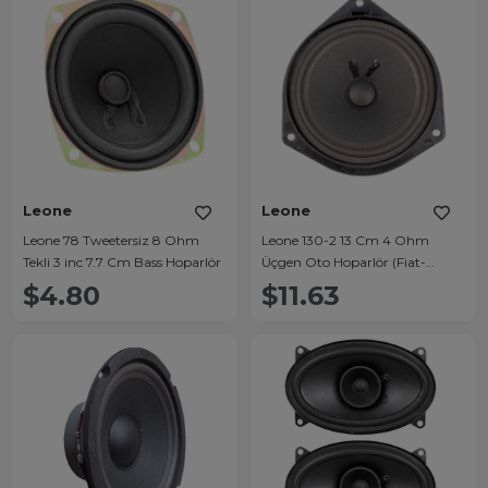
Leone
Leone
Leone 78 Tweetersiz 8 Ohm
Leone 130-2 13 Cm 4 Ohm
Tekli 3 inc 7.7 Cm Bass Hoparlör
Üçgen Oto Hoparlör (Fiat-
Hyundai)
$4.80
$11.63