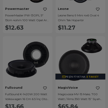
Powermaster
Leone
PowerMaster PW-13OPL 5"
Leone Reno 9 Mini 4x6 Oval 4
13cm 4ohm 100 Watt Opel Araç
Ohm Tek Hoparlör
Oto Tekli Hoparlör
$12.63
$11.27
PEŞIN FIYATINA
3 TAKSIT
Fullsound
MagicVoice
FullSound K-1420W 200 Watt
Magicvoice MV-15 Maks. 700
Volkswagen 16 Cm 6.5 İnç Oto
Watt / Rms 350 Watt 15” Siyah
Hoparlör Araç Kapı Hoparlörü
38 Cm Woofer Yedek Hoparlör
$13.66
$65.84