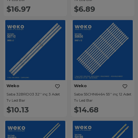
$16.97
$6.89
Weko
Weko
Saba 32BRD03 32'' inç 3 Adet
Saba 55CHN6464 55'' inç 12 Adet
Tv Led Bar
Tv Led Bar
$10.13
$14.68