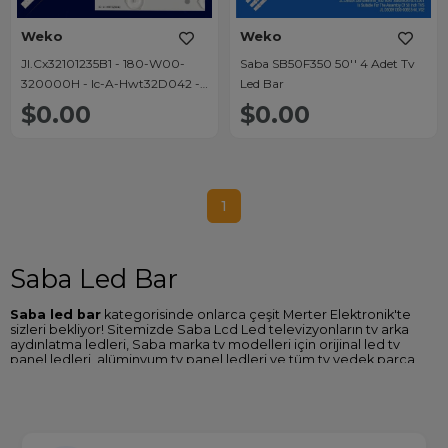
Weko
Weko
Jl.Cx32101235B1 - 180-W00-
Saba SB50F350 50'' 4 Adet Tv
320000H - Ic-A-Hwt32D042 -
Led Bar
63.4 Cm 10 Ledli - (Wk-70)
$0.00
$0.00
1
Saba Led Bar
Saba led bar
kategorisinde onlarca çeşit Merter Elektronik'te
sizleri bekliyor! Sitemizde Saba Lcd Led televizyonların tv arka
aydınlatma ledleri, Saba marka tv modelleri için orijinal led tv
panel ledleri, alüminyum tv panel ledleri ve tüm tv yedek parça
çeşitlerine ulaşabilirsiniz.
Weko tv led bar backlight modellerinde alüminyum gövde
soğutmalı ve Kore üretimi lens kullanılmaktadır ve bu teknolojiler
sayesinde dayanıklı ve daha uzun ömürlüdür. Weko led tv ledleri
ithalatçısı olan firmamız, gerçek ürün çeşidi ve aynı gün kargo