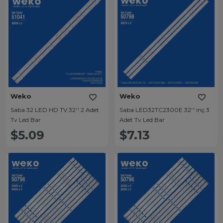
Weko
Weko
Saba 32 LED HD TV 32'' 2 Adet
Saba LED32TC2300E 32'' inç 3
Tv Led Bar
Adet Tv Led Bar
$5.09
$7.13