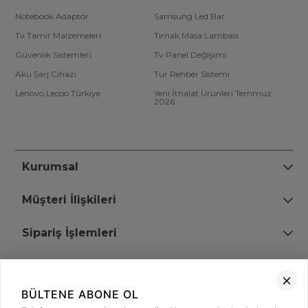
Notebook Adaptör
Samsung Led Bar
Tv Tamir Malzemeleri
Tırnak Masa Lambası
Güvenlik Sistemleri
Tv Panel Değişimi
Akü Şarj Cihazı
Tur Rehber Sistemi
Lenovo Lecoo Türkiye
Yeni İthalat Ürünleri Temmuz
2026
Kurumsal
Müşteri İlişkileri
Sipariş İşlemleri
Bize Ulaşın
BÜLTENE ABONE OL
+90 (850) 473 08 08