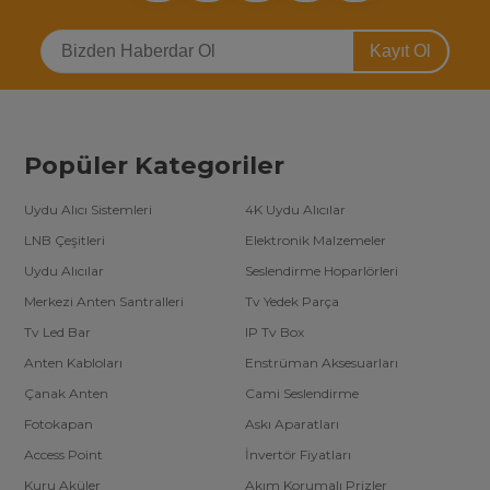
konu değiştirilen ledlerin garanti süresidir. Televizyon yedek parça
sektöründe led barların garanti süreleri 6 ay ile 12 ay arasında
değişim göstermektedir.
Kayıt Ol
Tv led bar kategorisinde ülkemizde en fazla (3000’den fazla) ürün
çeşidine sahip alanında arge çalışmaları yapan tek şirketiz. Toptan
tv yedek parça satın almak isteyen firmalara özel
tv led bar
toptan fiyatları
için telefonlarımızdan bizimle iletişime
geçebilirsiniz.
Popüler Kategoriler
Uydu Alıcı Sistemleri
4K Uydu Alıcılar
LNB Çeşitleri
Elektronik Malzemeler
Uydu Alıcılar
Seslendirme Hoparlörleri
Merkezi Anten Santralleri
Tv Yedek Parça
Tv Led Bar
IP Tv Box
Anten Kabloları
Enstrüman Aksesuarları
Çanak Anten
Cami Seslendirme
Fotokapan
Askı Aparatları
Access Point
İnvertör Fiyatları
Kuru Aküler
Akım Korumalı Prizler