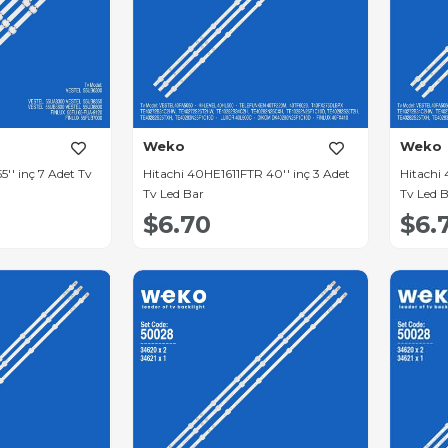
Weko
Weko
'' inç 7 Adet Tv
Hitachi 40HE1611FTR 40'' inç 3 Adet
Hitachi
Tv Led Bar
Tv Led 
$6.70
$6.