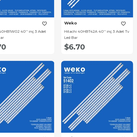
Weko
 40HB1W02 40'' inç 3 Adet
Hitachi 40HBT42A 40'' inç 3 Adet Tv
Bar
Led Bar
70
$6.70