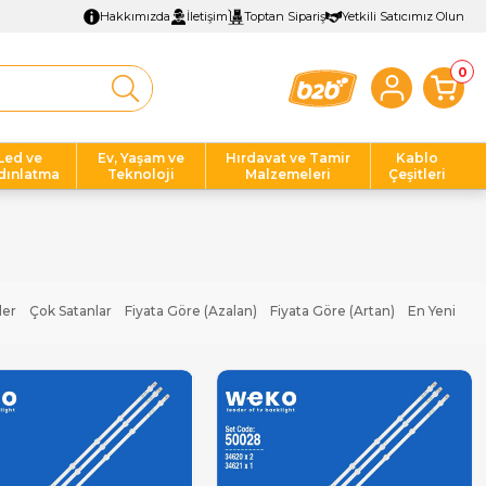
Hakkımızda
İletişim
Toptan Sipariş
Yetkili Satıcımız Olun
0
Led ve
Ev, Yaşam ve
Hırdavat ve Tamir
Kablo
dınlatma
Teknoloji
Malzemeleri
Çeşitleri
ler
Çok Satanlar
Fiyata Göre (Azalan)
Fiyata Göre (Artan)
En Yeni