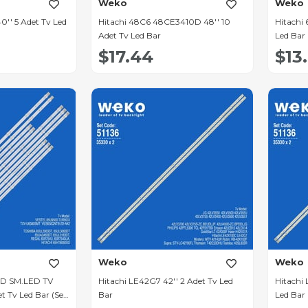
Weko
Weko
0'' 5 Adet Tv Led
Hitachi 48C6 48CE3410D 48'' 10
Hitachi
Adet Tv Led Bar
Led Bar (
$17.44
$13
Weko
Weko
UD SM.LED TV
Hitachi LE42G7 42'' 2 Adet Tv Led
Hitachi
t Tv Led Bar (Seri
Bar
Led Bar