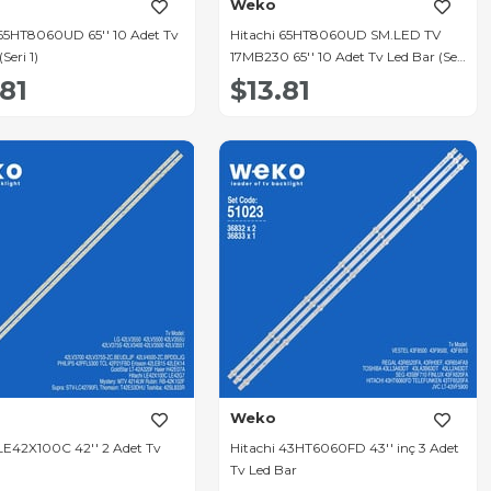
Weko
 65HT8060UD 65'' 10 Adet Tv
Hitachi 65HT8060UD SM.LED TV
Seri 1)
17MB230 65'' 10 Adet Tv Led Bar (Seri
1)
.81
$13.81
Weko
 LE42X100C 42'' 2 Adet Tv
Hitachi 43HT6060FD 43'' inç 3 Adet
Tv Led Bar