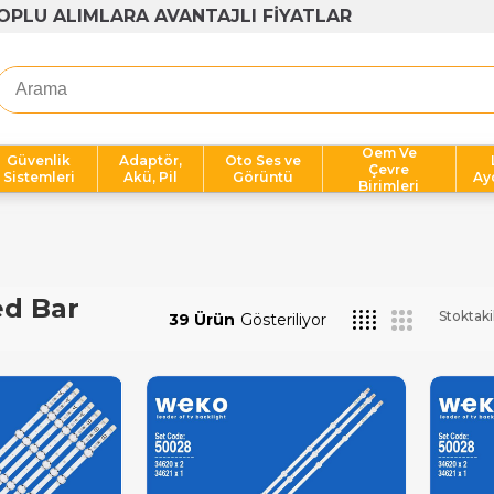
OPLU ALIMLARA AVANTAJLI FİYATLAR
Oem Ve
Güvenlik
Adaptör,
Oto Ses ve
Çevre
Sistemleri
Akü, Pil
Görüntü
Ay
Birimleri
ed Bar
Stoktaki
39 Ürün