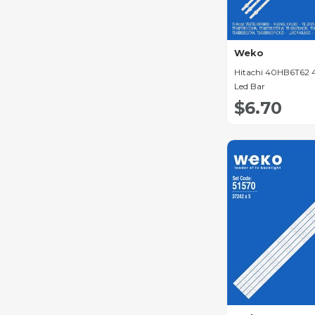
Yumatu Led Bar
Navitech Led Bar
Awox Led Bar
Weko
Hitachi 40HB6T62 40
Altus Led Bar
Led Bar
Sanyo Led Bar
$6.70
Diğer Led Bar
Çeşitleri
Telefunken Led Bar
Dijitsu Led Bar
Toshiba Led Bar
Nordmende Led Bar
Sony Led Bar
Tcl Led Bar
Hisense Led Bar