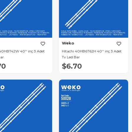
Weko
 40HBT42W 40'' inç 3 Adet
Hitachi 40HB6T62H 40'' inç 3 Adet
Bar
Tv Led Bar
70
$6.70