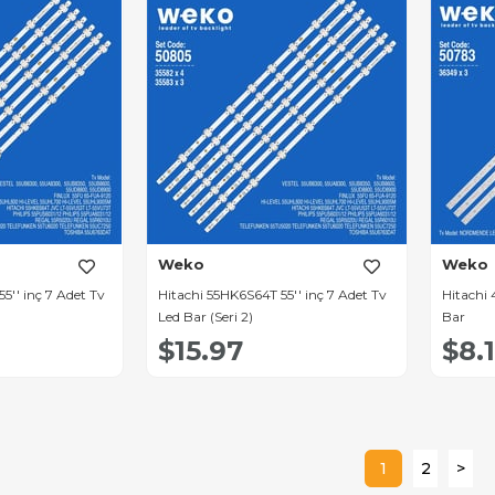
Weko
Weko
5'' inç 7 Adet Tv
Hitachi 55HK6S64T 55'' inç 7 Adet Tv
Hitachi 
Led Bar (Seri 2)
Bar
$15.97
$8.1
1
2
>