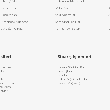
LNB Çeşitleri
Elektronik Malzemeler
U
lara özel
tv led bar toptan fiyatları
için telefonlarımızdan bizimle ile
Tv Led Bar
IP Tv Box
A
Fotokapan
Askı Aparatları
A
Notebook Adaptör
Samsung Led Bar
T
Akü Şarj Cihazı
Tur Rehber Sistemi
L
kileri
Sipariş İşlemleri
özleşmesi
Havale Bildirim Formu
nlik
Siparişlerim
i
Sepetim
tları
İade / Değişim Talebi
n Korunması
Toptan Alışveriş
me Metni
ücüler