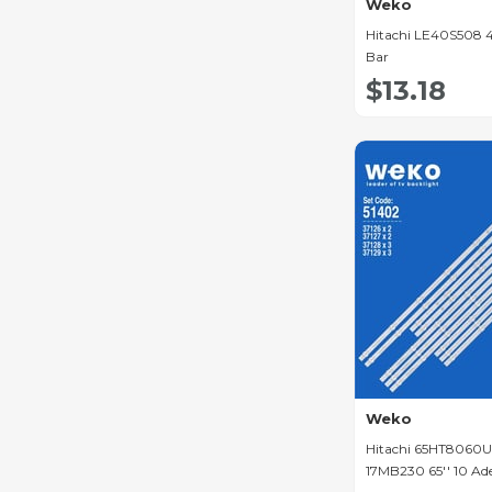
Weko
Profilo Led Bar
Hitachi LE40S508 4
Bar
Goldmaster Led Bar
$13.18
Nexon Led Bar
Seg Led Bar
Grundig Led Bar
Hi-Level Led Bar
Jvc Led Bar
Premier Led Bar
Vizio Led Bar
Skyworth Led Bar
Changhong Led Bar
Weko
Lifemax Led Bar
Hitachi 65HT8060
17MB230 65'' 10 Ade
Finlux Led Bar