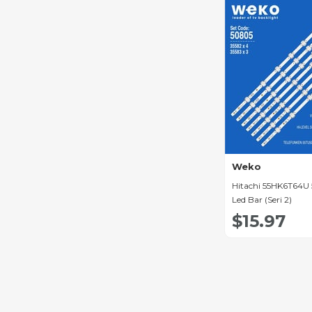
Kamosonic Led Bar
Emerson Led Bar
Fuego Led Bar
Erisson Led Bar
Sungate Led Bar
Dikom Led Bar
Panda Led Bar
Weko
Hitachi 55HK6T64U 5
Akai Led Bar
Led Bar (Seri 2)
Nikai Led Bar
$15.97
Bravis Led Bar
Blaupunkt Led Bar
Telefox Led Bar
Lehua Led Bar