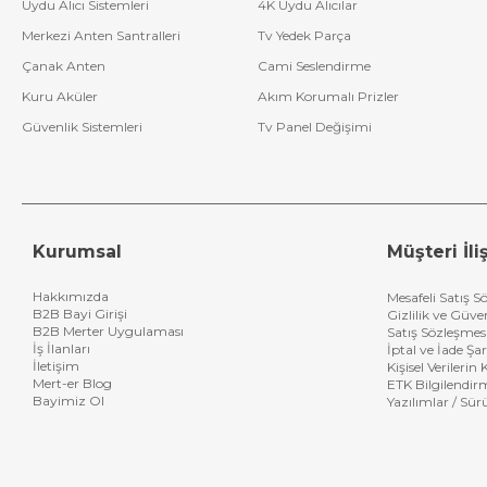
Uydu Alıcı Sistemleri
4K Uydu Alıcılar
almak isteyen firma
Merkezi Anten Santralleri
Tv Yedek Parça
Çanak Anten
Cami Seslendirme
Kuru Aküler
Akım Korumalı Prizler
Güvenlik Sistemleri
Tv Panel Değişimi
Kurumsal
Müşteri İliş
Hakkımızda
Mesafeli Satış S
B2B Bayi Girişi
Gizlilik ve Güve
B2B Merter Uygulaması
Satış Sözleşmes
İş İlanları
İptal ve İade Şar
İletişim
Kişisel Verileri
Mert-er Blog
ETK Bilgilendir
Bayimiz Ol
Yazılımlar / Sür