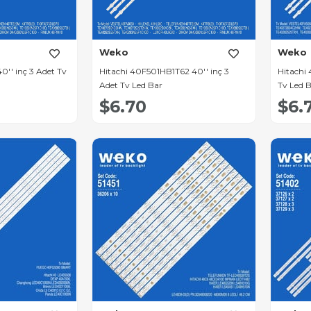
Weko
Weko
'' inç 3 Adet Tv
Hitachi 40F501HB1T62 40'' inç 3
Hitachi
Adet Tv Led Bar
Tv Led 
$6.70
$6.