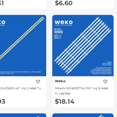
31
$6.60
Weko
LE42S605 42'' inç 2 Adet Tv
Hitachi 50HK25T74U 50'' inç 8 Adet
Tv Led Bar
93
$18.14