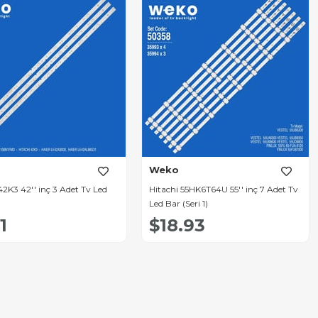
Weko
42K3 42'' inç 3 Adet Tv Led
Hitachi 55HK6T64U 55'' inç 7 Adet Tv
Led Bar (Seri 1)
1
$18.93