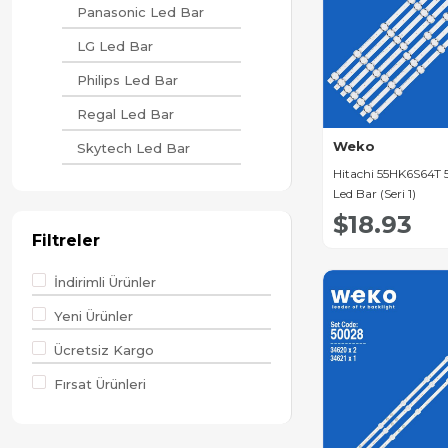
Panasonic Led Bar
LG Led Bar
Philips Led Bar
Regal Led Bar
Weko
Skytech Led Bar
Hitachi 55HK6S64T 55
Samsung Led Bar
Led Bar (Seri 1)
Axen Led Bar
$18.93
Filtreler
Sunny Led Bar
İndirimli Ürünler
Arçelik Led Bar
Yeni Ürünler
Beko Led Bar
Ücretsiz Kargo
Saba Led Bar
Fırsat Ürünleri
Sharp Led Bar
Crown Led Bar