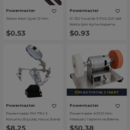
Powermaster
Powermaster
Silikon Kalın Siyah 12 Mm
IC-132 Yuvarlak 3 Pinli 220 Volt
Nokta Işıklı Açma-Kapama
Anahtarı
$0.53
$0.93
PEŞIN FIYATINA
3 TAKSIT
Powermaster
Powermaster
Powermaster PM-7194 3
Powermaster AJ001 Mini
Konumlu Büyüteç Havya Standı
Masaüstü Taşlama ve Bileme
Makinesi - 24V 8000 RPM Hız
$8.25
$50.38