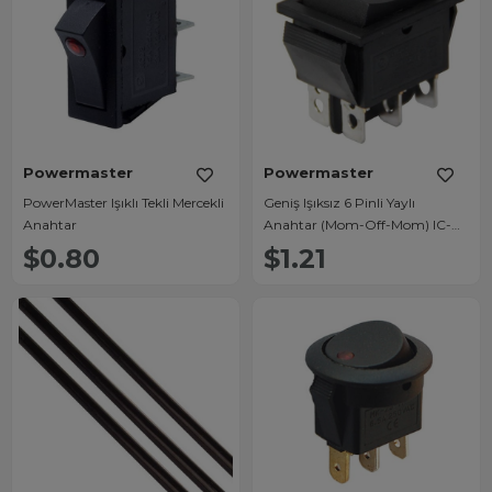
Powermaster
Powermaster
PowerMaster Işıklı Tekli Mercekli
Geniş Işıksız 6 Pinli Yaylı
Anahtar
Anahtar (Mom-Off-Mom) IC-
110
$0.80
$1.21