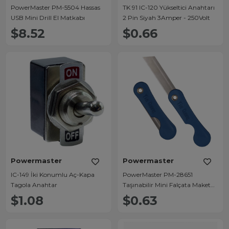
PowerMaster PM-5504 Hassas
TK 91 IC-120 Yükseltici Anahtarı
USB Mini Drill El Matkabı
2 Pin Siyah 3Amper - 250Volt
$8.52
$0.66
Powermaster
Powermaster
IC-149 İki Konumlu Aç-Kapa
PowerMaster PM-28651
Tagola Anahtar
Taşınabilir Mini Falçata Maket
Bıçağı 60mm
$1.08
$0.63