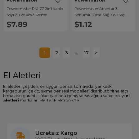
Powermaster
Powermaster
Powermaster PM-77 2in1 Kablo
PowerMaster Anahtar 3
Soyucu ve Kesici Pense
Konumlu Orta-Sağ-Sol (Saç
Kurutma Anahtarı) IC-211
$7.89
$1.12
1
2
3
...
17
>
El Aletleri
El aletleri çeşitleri, en uygun pense, tornavida, yankeski,
kargaburun, çekiç, sıkma pensesi modelleri distribütör/ithalatçı
firmaların garantili, ülke çapında geniş servis ağına sahip en iyi
el
aletleri
markaları Merter Elektronik'te.
El Aletleri Fiyatları
Sitemizde Powermaster, Retta, Baku, S-Link gibi birçok el aleti
marka ve modellerine ulaşabilir özellikleri karşılaştırabilir en ucuz
el aletleri fiyatları
nı Türkiye'nin en büyük gerçek stok çalışan
Ücretsiz Kargo
toptan ve perakende elektronik mağazası
Merterelektronik.com'dan satın alabilirsiniz.