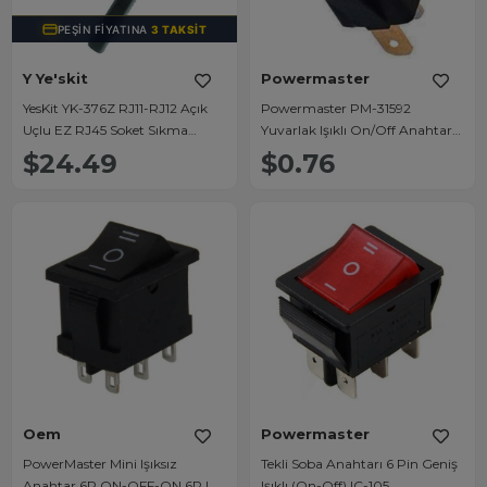
PEŞIN FIYATINA
3 TAKSIT
Y Ye'skit
Powermaster
YesKit YK-376Z RJ11-RJ12 Açık
Powermaster PM-31592
Uçlu EZ RJ45 Soket Sıkma
Yuvarlak Işıklı On/Off Anahtar
Pensesi
IC-131
$24.49
$0.76
Oem
Powermaster
PowerMaster Mini Işıksız
Tekli Soba Anahtarı 6 Pin Geniş
Anahtar 6P ON-OFF-ON 6P IC-
Işıklı (On-Off) IC-105