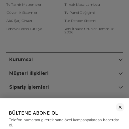
Tv Tamir Malzemeleri
Tırnak Masa Lambası
Güvenlik Sistemleri
Tv Panel Değişimi
Akü Şarj Cihazı
Tur Rehber Sistemi
Lenovo Lecoo Türkiye
Yeni İthalat Ürünleri Temmuz
2026
Kurumsal
Müşteri İlişkileri
Sipariş İşlemleri
Bize Ulaşın
BÜLTENE ABONE OL
+90 (850) 473 08 08
Telefon numaranı girerek sana özel kampanyalardan haberdar
ol.
Tevfik Bey Mah. Dr. Ali Demir Cd. No:51 Kat:2 Kobi İş Merkezi