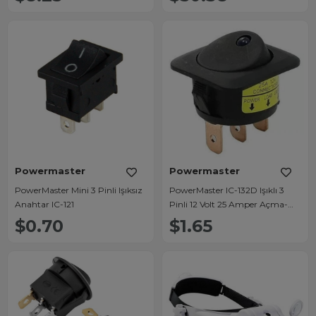
Ayarlı
Powermaster
Powermaster
PowerMaster Mini 3 Pinli Işıksız
PowerMaster IC-132D Işıklı 3
Anahtar IC-121
Pinli 12 Volt 25 Amper Açma-
Kapama Anahtarı Kırmızı
$0.70
$1.65