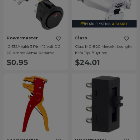
PEŞIN FIYATINA
3 TAKSIT
Powermaster
Class
IC-132A Işıklı 3 Pinli 12 Volt DC
Class MG-820 Mercekli Led Işıklı
20 Amper Açma-Kapama
Kafa Tipi Büyüteç
Anahtarı
$0.95
$24.01