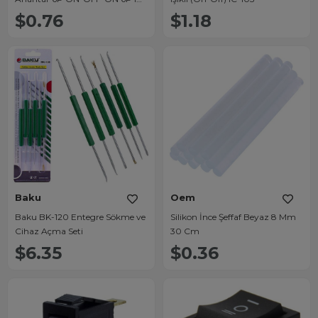
123-6
$0.76
$1.18
Baku
Oem
Baku BK-120 Entegre Sökme ve
Silikon İnce Şeffaf Beyaz 8 Mm
Cihaz Açma Seti
30 Cm
$6.35
$0.36