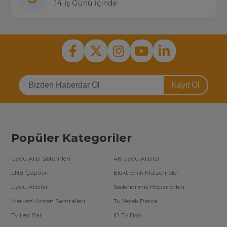
Erisson Led Bar Değişimi
14 İş Günü İçinde
Tv led bar değişimi; tamire eli yatkın olan herkesin yapabileceği bir
işlem gibi görünse de öyle değildir. Teknik bilgisi olan, test
edebilecek ekipmanlara sahip kişi veya firmalar tarafından
kontrollü şekilde değişim işlemi yapılması sağlıklı olan yöntemdir.
Erisson led bar değişim fiyatı
işi yapacak firmaya ya da kişilere
göre değişiklik gösterebilir. Dikkat edilmesi gereken en önemli
konu değiştirilen ledlerin garanti süresidir. Televizyon yedek parça
sektöründe led barların garanti süreleri 6 ay ile 12 ay arasında
değişim göstermektedir.
Kayıt Ol
Tv led bar kategorisinde ülkemizde en fazla (3000’den fazla) ürün
çeşidine sahip alanında arge çalışmaları yapan tek şirketiz. Toptan
tv yedek parça satın almak isteyen firmalara özel
tv led bar
toptan fiyatları
için telefonlarımızdan bizimle iletişime
geçebilirsiniz.
Popüler Kategoriler
Uydu Alıcı Sistemleri
4K Uydu Alıcılar
LNB Çeşitleri
Elektronik Malzemeler
Uydu Alıcılar
Seslendirme Hoparlörleri
Merkezi Anten Santralleri
Tv Yedek Parça
Tv Led Bar
IP Tv Box