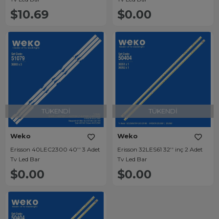
$10.69
$0.00
TÜKENDI
TÜKENDI
Weko
Weko
Erisson 40LEC2300 40'' 3 Adet
Erisson 32LES61 32'' inç 2 Adet
Tv Led Bar
Tv Led Bar
$0.00
$0.00