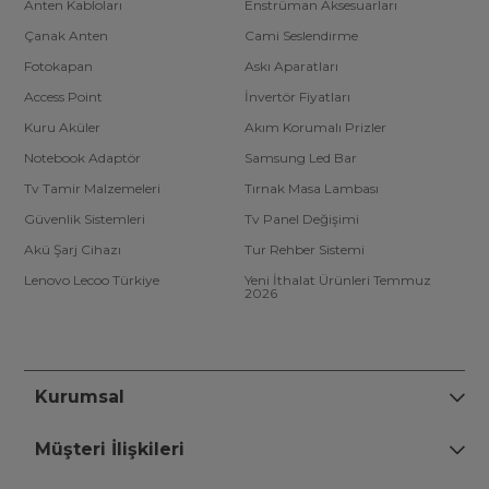
Anten Kabloları
Enstrüman Aksesuarları
Çanak Anten
Cami Seslendirme
Fotokapan
Askı Aparatları
Access Point
İnvertör Fiyatları
Kuru Aküler
Akım Korumalı Prizler
Notebook Adaptör
Samsung Led Bar
Tv Tamir Malzemeleri
Tırnak Masa Lambası
Güvenlik Sistemleri
Tv Panel Değişimi
Akü Şarj Cihazı
Tur Rehber Sistemi
Lenovo Lecoo Türkiye
Yeni İthalat Ürünleri Temmuz
2026
Kurumsal
Müşteri İlişkileri