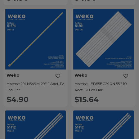
Weko
Weko
Hisense 29LN549M 29'' 1 Adet Tv
Hisense LED55EC290N 55'' 10
Led Bar
Adet Tv Led Bar
$4.90
$15.64