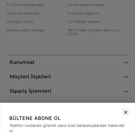
Tv Tamir Malzemeleri
Tırnak Masa Lambası
Güvenlik Sistemleri
Tv Panel Değişimi
Akü Şarj Cihazı
Tur Rehber Sistemi
Lenovo Lecoo Türkiye
Yeni İthalat Ürünleri Temmuz
2026
Kurumsal
Müşteri İlişkileri
Sipariş İşlemleri
Bize Ulaşın
BÜLTENE ABONE OL
+90 (850) 473 08 08
Telefon numaranı girerek sana özel kampanyalardan haberdar
ol.
Tevfik Bey Mah. Dr. Ali Demir Cd. No:51 Kat:2 Kobi İş Merkezi