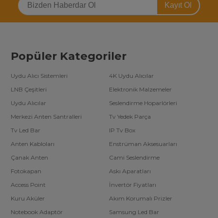
Kayıt Ol
değişim göstermektedir.
Tv led bar kategorisinde ülkemizde en fazla (3000’den fazla) ürün
çeşidine sahip alanında arge çalışmaları yapan tek şirketiz. Toptan
tv yedek parça satın almak isteyen firmalara özel
tv led bar
toptan fiyatları
için telefonlarımızdan bizimle iletişime
geçebilirsiniz.
Popüler Kategoriler
Uydu Alıcı Sistemleri
4K Uydu Alıcılar
LNB Çeşitleri
Elektronik Malzemeler
Uydu Alıcılar
Seslendirme Hoparlörleri
Merkezi Anten Santralleri
Tv Yedek Parça
Tv Led Bar
IP Tv Box
Anten Kabloları
Enstrüman Aksesuarları
Çanak Anten
Cami Seslendirme
Fotokapan
Askı Aparatları
Access Point
İnvertör Fiyatları
Kuru Aküler
Akım Korumalı Prizler
Notebook Adaptör
Samsung Led Bar