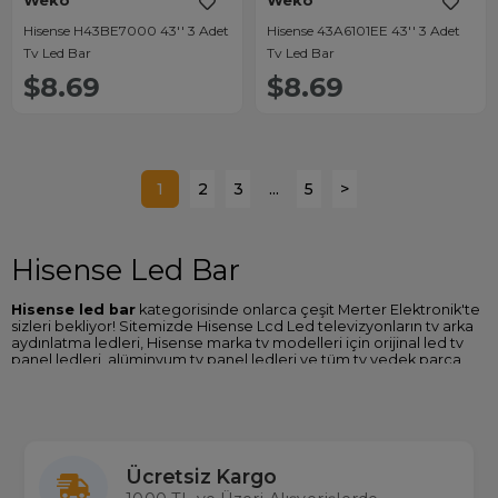
Weko
Weko
Hisense H43BE7000 43'' 3 Adet
Hisense 43A6101EE 43'' 3 Adet
Tv Led Bar
Tv Led Bar
$8.69
$8.69
1
2
3
...
5
>
Hisense Led Bar
Hisense led bar
kategorisinde onlarca çeşit Merter Elektronik'te
sizleri bekliyor! Sitemizde Hisense Lcd Led televizyonların tv arka
aydınlatma ledleri, Hisense marka tv modelleri için orijinal led tv
panel ledleri, alüminyum tv panel ledleri ve tüm tv yedek parça
çeşitlerine ulaşabilirsiniz.
Weko tv led bar backlight modellerinde alüminyum gövde
soğutmalı ve Kore üretimi lens kullanılmaktadır ve bu teknolojiler
sayesinde dayanıklı ve daha uzun ömürlüdür. Weko led tv ledleri
ithalatçısı olan firmamız, gerçek ürün çeşidi ve aynı gün kargo
Ücretsiz Kargo
avantajıyla elektronik malzeme ve tv yedek parçalarında
Türkiye’nin en büyük tedarikçilerinden biridir.