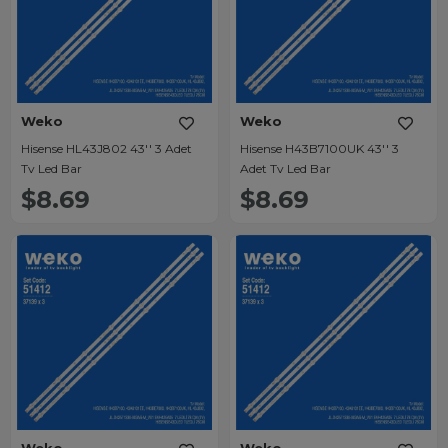
Weko
Weko
Hisense HL43J802 43'' 3 Adet
Hisense H43B7100UK 43'' 3
Tv Led Bar
Adet Tv Led Bar
$8.69
$8.69