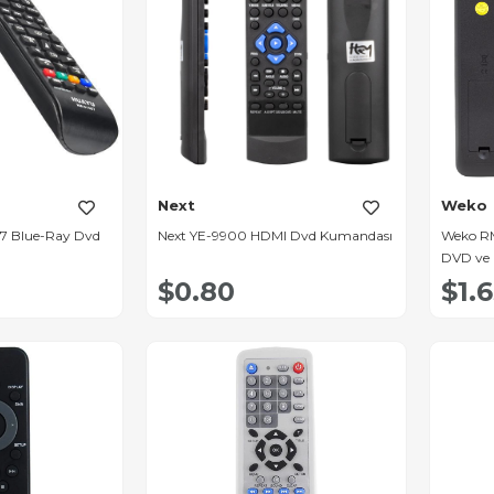
Next
Weko
 Blue-Ray Dvd
Next YE-9900 HDMI Dvd Kumandası
Weko R
DVD ve
$0.80
$1.