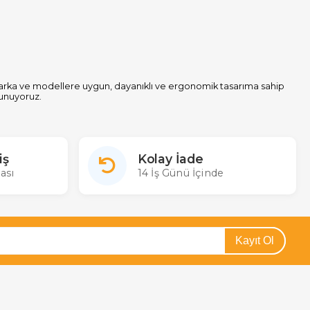
arka ve modellere uygun, dayanıklı ve ergonomik tasarıma sahip
sunuyoruz.
iş
Kolay İade
ası
14 İş Günü İçinde
ulmaktadır:
Kayıt Ol
.
pazesi sunar. Markanıza ve cihazınıza uygun kumandayı seçerek,