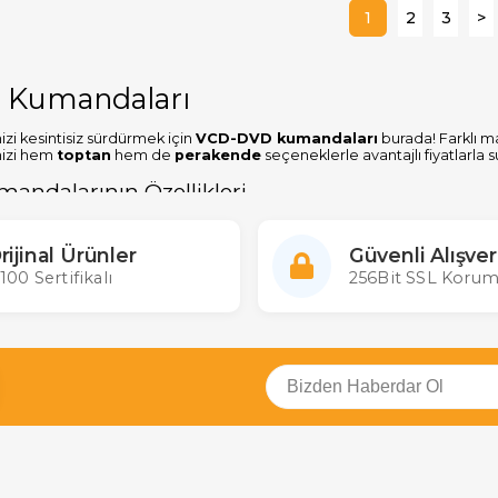
1
2
3
>
Kumandaları
izi kesintisiz sürdürmek için
VCD-DVD kumandaları
burada! Farklı m
mizi hem
toptan
hem de
perakende
seçeneklerle avantajlı fiyatlarla 
ndalarının Özellikleri
uluk:
Farklı VCD ve DVD oynatıcı modellerine uygun kumandalar.
alzeme:
Uzun ömürlü kullanım için kaliteli tasarım.
rijinal Ürünler
Güvenli Alışver
Kullanım:
Kolay ve hızlı kontrol sağlayan tasarım.
100 Sertifikalı
256Bit SSL Korum
erakende Fiyat Avantajı:
Her ihtiyaca uygun ekonomik çözümler.
ende Satış Seçenekleri
arı
, bireysel kullanıcılar ve işletmeler için farklı fiyat avantajlarıyla sun
atış:
Kişisel kullanım için uygun fiyatlı ürünler.
ş:
Adet bazlı indirimlerle işletmeler için ekonomik çözümler.
zel teklifler almak için müşteri destek ekibimizle iletişime geçebilirsiniz
Uyumlu Kumanda Çeşitleri
alarımız
, hem orijinal hem de uyumlu modellerle geniş bir ürün yel