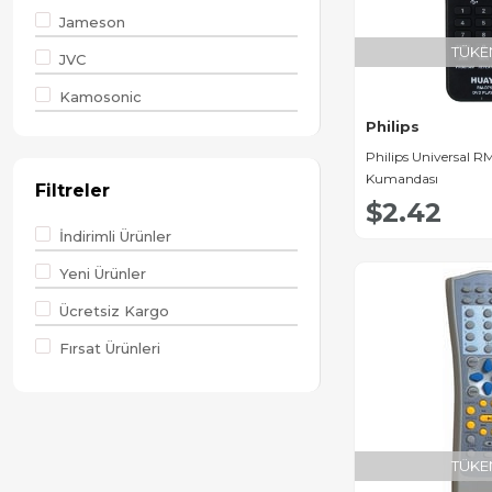
Jameson
TÜKE
JVC
Kamosonic
Philips
LG
Philips Universal 
Lifemaxx
Kumandası
Filtreler
$2.42
Minton
İndirimli Ürünler
Next
Yeni Ürünler
Oem
Ücretsiz Kargo
Philips
Fırsat Ürünleri
TÜKE