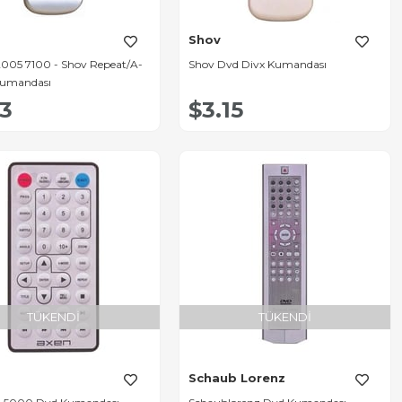
Shov
 2005 7100 - Shov Repeat/A-
Shov Dvd Divx Kumandası
Kumandası
23
$3.15
TÜKENDI
TÜKENDI
Schaub Lorenz