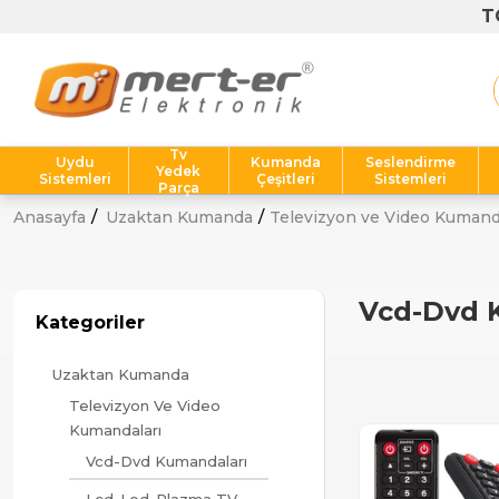
T
Tv
Uydu
Kumanda
Seslendirme
Yedek
Sistemleri
Çeşitleri
Sistemleri
Parça
Anasayfa
Uzaktan Kumanda
Televizyon ve Video Kumand
Vcd-Dvd 
Kategoriler
Uzaktan Kumanda
Televizyon Ve Video
Kumandaları
Vcd-Dvd Kumandaları