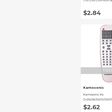
Cvs Dvd Divx Kuma
$2.84
TÜKE
Kamosonic
Kamosonıc Ks-
Dx3608/3609/3611/
Kumandası
$2.62