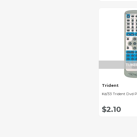
TÜKE
Trident
Kd/33 Trident Dvd 
$2.10