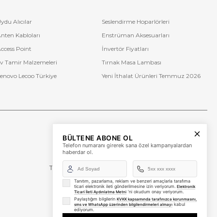
ydu Alıcılar
Seslendirme Hoparlörleri
larımızda yer alan uyumluluk bilgilerini inceleyerek ya da müşteri
nten Kabloları
Enstrüman Aksesuarları
ccess Point
İnvertör Fiyatları
v Tamir Malzemeleri
Tırnak Masa Lambası
r ulaştırılır. Güvenli alışveriş altyapımız sayesinde siparişlerinizi
enovo Lecoo Türkiye
Yeni İthalat Ürünleri Temmuz 2026
a! Avantajlı fiyatlarımızdan yararlanmak için şimdi sipariş verin ve
Bize Ulaşın
BÜLTENE ABONE OL
+90 (850) 473 08 08
Telefon numaranı girerek sana özel kampanyalardan
haberdar ol.
Tevfik Bey Mah. Dr. Ali Demir Cd. No:51 Kat:2 Kobi İş
Merkezi
Küçükçekmece / İstanbul
Tanıtım, pazarlama, reklam ve benzeri amaçlarla tarafıma
ticari elektronik ileti gönderilmesine izin veriyorum.
Elektronik
'ni okudum onay veriyorum.
Ticari İleti Aydınlatma Metni
Paylaştığım bilgilerin
KVKK kapsamında tarafınızca korunmasını,
kabul
sms ve WhatsApp üzerinden bilgilendirmeleri almayı
ediyorum.