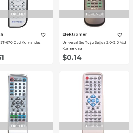
TÜKENDI
TÜKENDI
ch
Elektromer
 ST-670 Dvd Kumandası
Universal Ses Tuşu Sağda 2.0-3.0 Vcd
Kumandası
51
$0.14
TÜKENDI
TÜKENDI