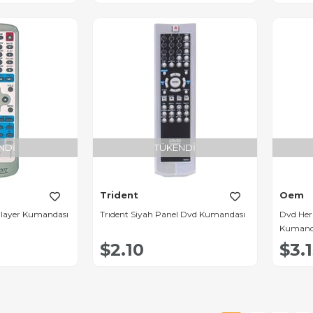
NDI
TÜKENDI
Trident
Oem
Player Kumandası
Trıdent Siyah Panel Dvd Kumandası
Dvd Her
Kumand
$2.10
$3.