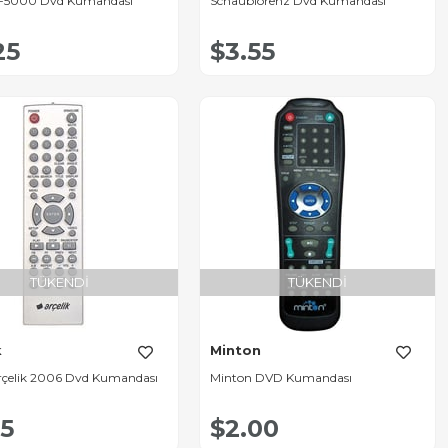
x-5000 Dvd Kumandası
Schaublorenz Dvd Kumandası
25
$3.55
TÜKENDI
TÜKENDI
k
Minton
rçelik 2006 Dvd Kumandası
Minton DVD Kumandası
05
$2.00