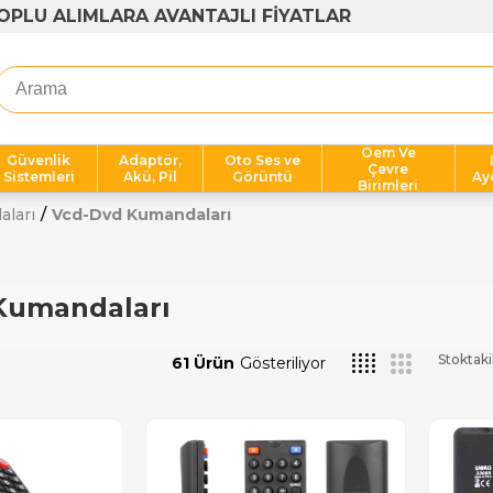
OPLU ALIMLARA AVANTAJLI FİYATLAR
Oem Ve
Güvenlik
Adaptör,
Oto Ses ve
Çevre
Sistemleri
Akü, Pil
Görüntü
Ay
Birimleri
aları
Vcd-Dvd Kumandaları
Kumandaları
Stoktaki
61 Ürün