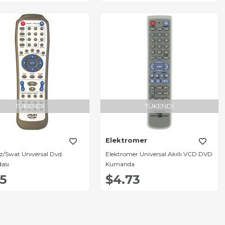
TÜKENDI
TÜKENDI
Elektromer
z/Swat Unıversal Dvd
Elektromer Universal Akıllı VCD DVD
ası
Kumanda
15
$4.73