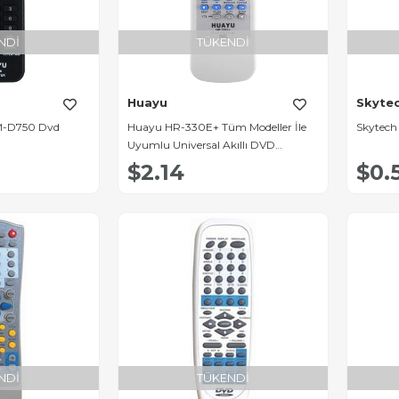
NDI
TÜKENDI
Huayu
Skyte
RM-D750 Dvd
Huayu HR-330E+ Tüm Modeller İle
Skytech
Uyumlu Universal Akıllı DVD
Kumandası
$2.14
$0.
NDI
TÜKENDI