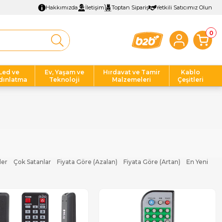
Hakkımızda
İletişim
Toptan Sipariş
Yetkili Satıcımız Olun
0
Led ve
Ev, Yaşam ve
Hırdavat ve Tamir
Kablo
dınlatma
Teknoloji
Malzemeleri
Çeşitleri
ler
Çok Satanlar
Fiyata Göre (Azalan)
Fiyata Göre (Artan)
En Yeni