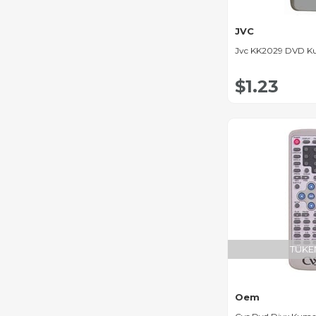
JVC
Jvc KK2029 DVD K
$1.23
TÜKE
Oem