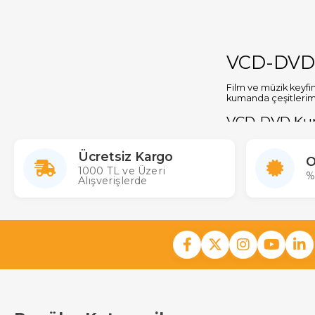
VCD-DVD 
Film ve müzik keyfin
kumanda çeşitleri
VCD-DVD Kuma
Geniş Uyuml
Dayanıklı M
Ücretsiz Kargo
O
Ergonomik 
1000 TL ve Üzeri
%
Toptan ve P
Alışverişlerde
Toptan ve Perak
VCD-DVD kumandal
Perakende S
Toptan Satı
Toplu siparişlerde ö
Orijinal ve 
VCD-DVD kumand