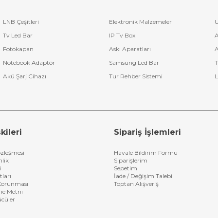
tırabilirsiniz.
ı Seçmek Çok Kolay
LNB Çeşitleri
Elektronik Malzemeler
U
umandası
seçerken cihaz modelinizi bilmeniz yeterlidir. Ürün açıklama
Tv Led Bar
IP Tv Box
A
yardım alarak doğru tercihi yapabilirsiniz.
Fotokapan
Askı Aparatları
A
r ve Hızlı Teslimat
Notebook Adaptör
Samsung Led Bar
T
n
VCD-DVD kumanda fiyatları
, hızlı teslimat avantajı ile kapınıza kada
Akü Şarj Cihazı
Tur Rehber Sistemi
L
siniz.
erin
z için dayanıklı ve uygun fiyatlı
VCD-DVD kumanda modelleri
burad
iz devam ettirin.
kileri
Sipariş İşlemleri
özleşmesi
Havale Bildirim Formu
nlik
Siparişlerim
i
Sepetim
tları
İade / Değişim Talebi
n Korunması
Toptan Alışveriş
me Metni
ücüler