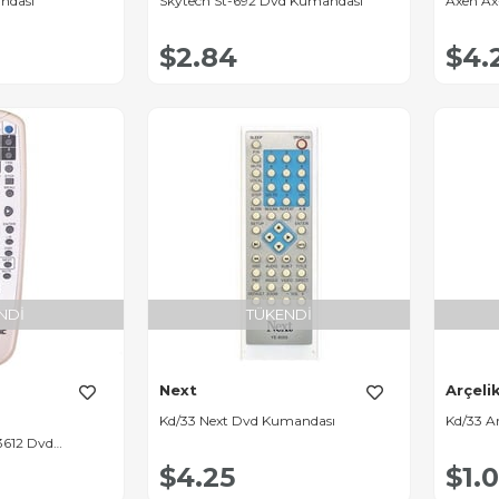
ndası
Skytech St-692 Dvd Kumandası
Axen A
$2.84
$4.
NDI
TÜKENDI
Next
Arçeli
Kd/33 Next Dvd Kumandası
Kd/33 A
3612 Dvd
$4.25
$1.