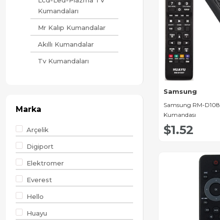
Lcd-Led-Plazma TV
Kumandaları
Mr Kalıp Kumandalar
Akıllı Kumandalar
Tv Kumandaları
Samsung
Samsung RM-D1087
Marka
Kumandası
$1.52
Arçelik
Digiport
Elektromer
Everest
Hello
Huayu