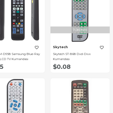
TÜKENDI
Skytech
M-D958 Samsung Blue-Ray
Skytech ST-868 Dvd-Divx
 LCD TV Kumandası
Kumandası
65
$0.08