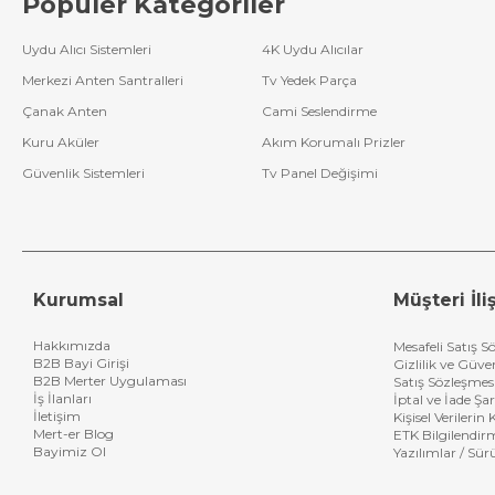
Popüler Kategoriler
kontrolünüzü kolaylaş
Doğru Kumanday
Uydu Alıcı Sistemleri
4K Uydu Alıcılar
Yeni bir
VCD-DVD k
Merkezi Anten Santralleri
Tv Yedek Parça
destek ekibimizden 
Çanak Anten
Cami Seslendirme
Uygun Fiyatla
Kuru Aküler
Akım Korumalı Prizler
Her bütçeye uygu
Güvenlik Sistemleri
Tv Panel Değişimi
kolayca oluşturabilir
Hemen Sipariş V
Film ve müzik keyfini
eğlencenizi kesintis
Kurumsal
Müşteri İliş
Hakkımızda
Mesafeli Satış S
B2B Bayi Girişi
Gizlilik ve Güve
B2B Merter Uygulaması
Satış Sözleşmes
İş İlanları
İptal ve İade Şar
İletişim
Kişisel Verileri
Mert-er Blog
ETK Bilgilendir
Bayimiz Ol
Yazılımlar / Sür