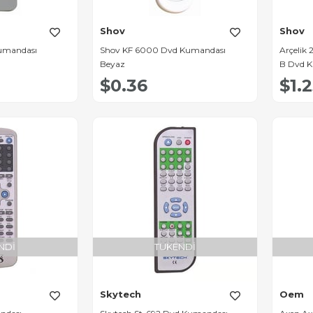
Shov
Shov
umandası
Shov KF 6000 Dvd Kumandası
Arçelik
Beyaz
B Dvd 
$0.36
$1.
NDI
TÜKENDI
Skytech
Oem