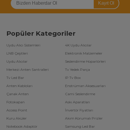
Kayıt Ol
Popüler Kategoriler
Uydu Alıcı Sistemleri
4K Uydu Alıcılar
LNB Çeşitleri
Elektronik Malzemeler
Uydu Alıcılar
Seslendirme Hoparlörleri
Merkezi Anten Santralleri
Tv Yedek Parça
Tv Led Bar
IP Tv Box
Anten Kabloları
Enstrüman Aksesuarları
Çanak Anten
Cami Seslendirme
Fotokapan
Askı Aparatları
Access Point
İnvertör Fiyatları
Kuru Aküler
Akım Korumalı Prizler
Notebook Adaptör
Samsung Led Bar