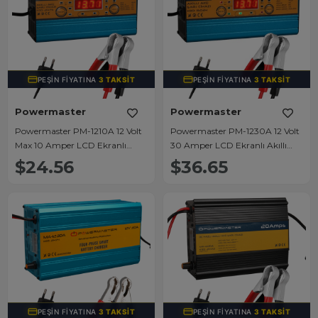
PEŞIN FIYATINA
3 TAKSIT
PEŞIN FIYATINA
3 TAKSIT
Powermaster
Powermaster
Powermaster PM-1210A 12 Volt
Powermaster PM-1230A 12 Volt
Max 10 Amper LCD Ekranlı
30 Amper LCD Ekranlı Akıllı
Akıllı Akü Şarj Cihazı
Akü Şarj Cihazı
$24.56
$36.65
PEŞIN FIYATINA
3 TAKSIT
PEŞIN FIYATINA
3 TAKSIT