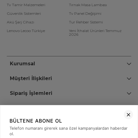
Tv Tamir Malzemeleri
Tırnak Masa Lambası
Güvenlik Sistemleri
Tv Panel Değişimi
Akü Şarj Cihazı
Tur Rehber Sistemi
Lenovo Lecoo Türkiye
Yeni İthalat Ürünleri Temmuz
2026
Kurumsal
Müşteri İlişkileri
Sipariş İşlemleri
Bize Ulaşın
BÜLTENE ABONE OL
+90 (850) 473 08 08
Telefon numaranı girerek sana özel kampanyalardan haberdar
ol.
Tevfik Bey Mah. Dr. Ali Demir Cd. No:51 Kat:2 Kobi İş Merkezi