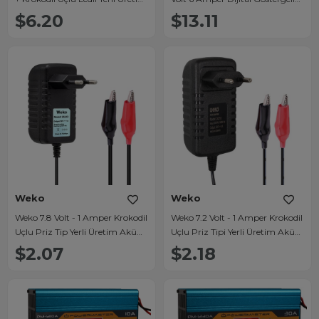
Masaüstü Şarj Adaptörü
Akıllı Akü Şarj Cihazı
$6.20
$13.11
Weko
Weko
Weko 7.8 Volt - 1 Amper Krokodil
Weko 7.2 Volt - 1 Amper Krokodil
Uçlu Priz Tip Yerli Üretim Akü
Uçlu Priz Tipi Yerli Üretim Akü
Şarj Adaptörü
Şarj Adaptörü
$2.07
$2.18