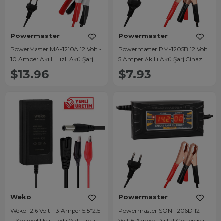
Powermaster
Powermaster
PowerMaster MA-1210A 12 Volt -
Powermaster PM-1205B 12 Volt
10 Amper Akıllı Hızlı Akü Şarj
5 Amper Akıllı Akü Şarj Cihazı
Cihazı Analog Amper Göstergeli
$13.96
$7.93
Weko
Powermaster
Weko 12.6 Volt - 3 Amper 5.5*2.5
Powermaster SON-1206D 12
+ Krokodil Uçlu Ledli Yerli Üretim
Volt 6 Amper Dijital Göstergeli