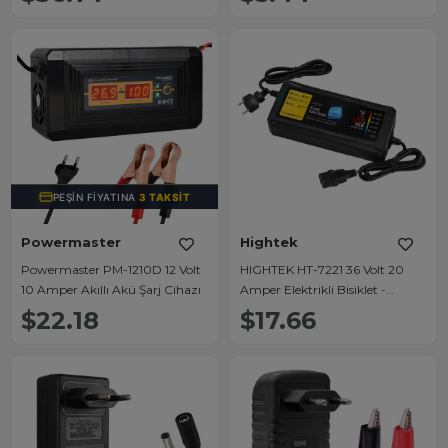
PEŞIN FIYATINA
3 TAKSIT
Powermaster
Hightek
Powermaster PM-1210D 12 Volt
HIGHTEK HT-7221 36 Volt 20
10 Amper Akıllı Akü Şarj Cihazı
Amper Elektrikli Bisiklet -
Motosiklet Şarj Adaptörü
$22.18
$17.66