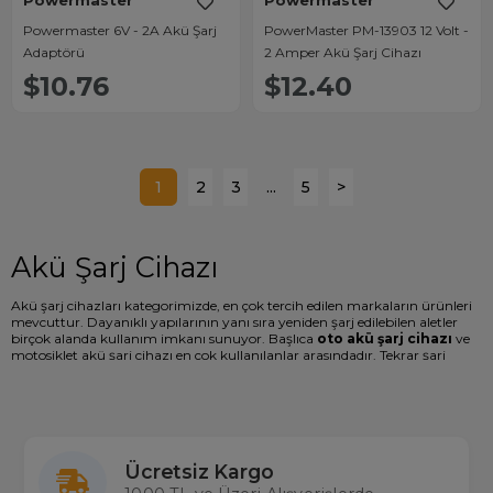
Powermaster
Powermaster
Powermaster 6V - 2A Akü Şarj
PowerMaster PM-13903 12 Volt -
Adaptörü
2 Amper Akü Şarj Cihazı
$10.76
$12.40
1
2
3
...
5
>
Akü Şarj Cihazı
Akü şarj cihazları kategorimizde, en çok tercih edilen markaların ürünleri
mevcuttur. Dayanıklı yapılarının yanı sıra yeniden şarj edilebilen aletler
birçok alanda kullanım imkanı sunuyor. Başlıca
oto akü şarj cihazı
ve
motosiklet akü şarj cihazı
en çok kullanılanlar arasındadır. Tekrar şarj
edilebilen akü şarj redresörü kullanımı da oldukça basittir. Aynı zamanda
kısa devre ve akım koruma özelliği olan ürünler taşınabilir şarj olarak da
kullanılıyor diyebiliriz. Otomobil, motosiklet, traktör ve bahçe makinelerini
şarj edebildiği gibi notebook ve cep telefonu vb. cihazları da şarj edebilen
taşınabilir akü şarj cihazları mevcuttur. Akü şarj aleti satın alırken en
doğru verimi almak için cihazınızın teknik özellikleri hakkında bilgi sahibi
Ücretsiz Kargo
olmalısınız ve doğru amper, volt değerine sahip ürünü almalısınız.