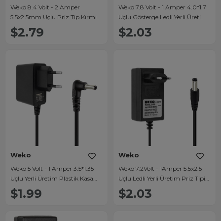
Weko 8.4 Volt - 2 Amper
Weko 7.8 Volt - 1 Amper 4.0*1.7
5.5x2.5mm Uçlu Priz Tip Kırmızı
Uçlu Gösterge Ledli Yerli Üretim
Yeşil Ledli Yerli Üretim Akü Şarj
Akü Şarj Adaptörü
$2.79
$2.03
Adaptörü
Weko
Weko
Weko 5 Volt - 1 Amper 3.5*1.35
Weko 7.2Volt - 1Amper 5.5x2.5
Uçlu Yerli Üretim Plastik Kasa
Uçlu Ledli Yerli Üretim Priz Tipi
Priz Tipi Adaptör
Adaptör
$1.99
$2.03