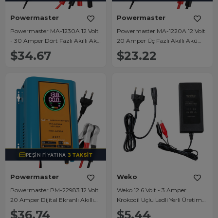
Powermaster
Powermaster
Powermaster MA-1230A 12 Volt
Powermaster MA-1220A 12 Volt
- 30 Amper Dört Fazlı Akıllı Akü
20 Amper Üç Fazlı Akıllı Akü
Şarj Cihazı
Şarj Cihazı
$34.67
$23.22
PEŞIN FIYATINA
3 TAKSIT
Powermaster
Weko
Powermaster PM-22983 12 Volt
Weko 12.6 Volt - 3 Amper
20 Amper Dijital Ekranlı Akıllı
Krokodil Uçlu Ledli Yerli Üretim
Akü Şarj Cihazı
Masaüstü Şarj Adaptörü
$36.74
$5.44