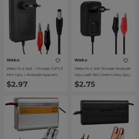
Weko
Weko
Weko 14.4 Volt - 1 Amper 5.5*2.5
Weko 14.4 Volt 1Amper Krokodil
Mm Uçlu + Krokodil Aparatlı
Uçlu Ledli Yerli Üretim Akü Şarj
Akü Şarj Cihazı WK-29112
Cihazı
$2.97
$2.75