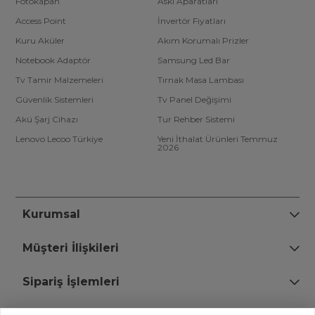
Fotokapan
Askı Aparatları
Access Point
İnvertör Fiyatları
Kuru Aküler
Akım Korumalı Prizler
Notebook Adaptör
Samsung Led Bar
Tv Tamir Malzemeleri
Tırnak Masa Lambası
Güvenlik Sistemleri
Tv Panel Değişimi
Akü Şarj Cihazı
Tur Rehber Sistemi
Lenovo Lecoo Türkiye
Yeni İthalat Ürünleri Temmuz
2026
Kurumsal
Müşteri İlişkileri
Sipariş İşlemleri