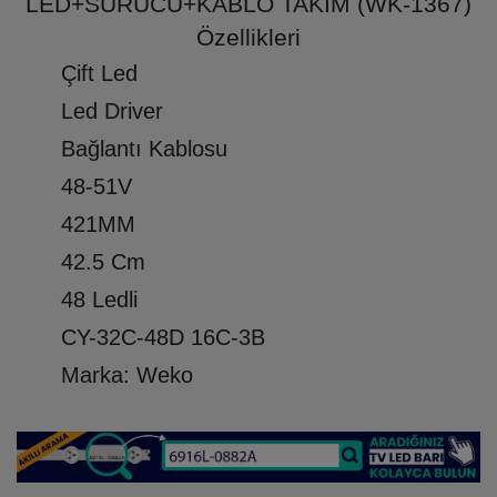
LED+SÜRÜCÜ+KABLO TAKIM (WK-1367)
Özellikleri
Çift Led
Led Driver
Bağlantı Kablosu
48-51V
421MM
42.5 Cm
48 Ledli
CY-32C-48D 16C-3B
Marka: Weko