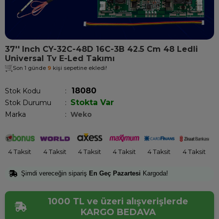
37'' Inch CY-32C-48D 16C-3B 42.5 Cm 48 Ledli
Universal Tv E-Led Takımı
Son 1 günde
9
kişi sepetine ekledi!
18080
Stok Kodu
Stokta Var
Stok Durumu
:
Marka
:
Weko
4 Taksit
4 Taksit
4 Taksit
4 Taksit
4 Taksit
4 Taksit
Şimdi vereceğin sipariş
En Geç Pazartesi
Kargoda!
1000 TL ve üzeri alışverişlerde
KARGO BEDAVA