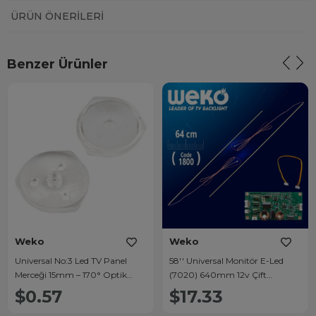
ÜRÜN ÖNERILERI
Benzer Ürünler
Weko
Weko
Universal No:3 Led TV Panel
58'' Universal Monitör E-Led
Merceği 15mm – 170° Optik
(7020) 640mm 12v Çift
Difüzör
Led+Sürücü+Kablo Takım
$0.57
$17.33