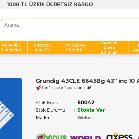
1000 TL ÜZERİ ÜCRETSİZ KARGO
Oem Ve
Güvenlik
Adaptör,
Oto Ses ve
Çevre
Sistemleri
Akü, Pil
Görüntü
Ay
Birimleri
Grundig 43CLE 6645Bg 43'' inç 10 
Son 1 saatte
1
kişi satın aldı!
50042
Stok Kodu
Stokta Var
Stok Durumu
:
Marka
:
Weko