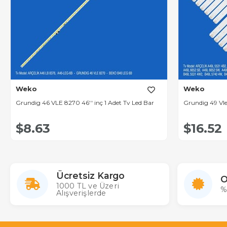
Weko
Weko
Grundig 46 VLE 8270 46'' inç 1 Adet Tv Led Bar
Grundig 49 Vle
$8.63
$16.52
Ücretsiz Kargo
O
1000 TL ve Üzeri
%
Alışverişlerde