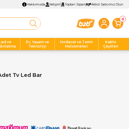
Hakkımızda
İletişim
Toptan Sipariş
Yetkili Satıcımız Olun
0
Led ve
Ev, Yaşam ve
Hırdavat ve Tamir
Kablo
dınlatma
Teknoloji
Malzemeleri
Çeşitleri
Adet Tv Led Bar