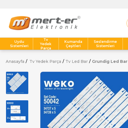
Tv
Uydu
Kumanda
Seslendirme
Yedek
Sistemleri
Çeşitleri
Sistemleri
Parça
Anasayfa
Tv Yedek Parça
Tv Led Bar
Grundig Led Bar