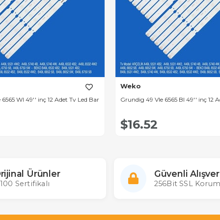
Weko
 6565 Wl 49'' inç 12 Adet Tv Led Bar
Grundig 49 Vle 6565 Bl 49'' inç 12 
$16.52
rijinal Ürünler
Güvenli Alışver
100 Sertifikalı
256Bit SSL Korum