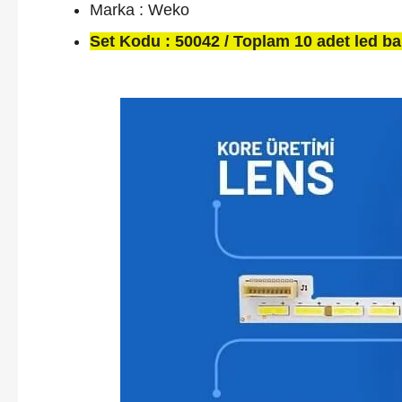
Marka : Weko
Set Kodu : 50042 / Toplam 10 adet led bar