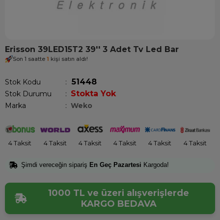
Erisson 39LED15T2 39'' 3 Adet Tv Led Bar
Son 1 saatte
1
kişi satın aldı!
51448
Stok Kodu
Stokta Yok
Stok Durumu
:
Marka
:
Weko
4 Taksit
4 Taksit
4 Taksit
4 Taksit
4 Taksit
4 Taksit
Şimdi vereceğin sipariş
En Geç Pazartesi
Kargoda!
1000 TL ve üzeri alışverişlerde
KARGO BEDAVA