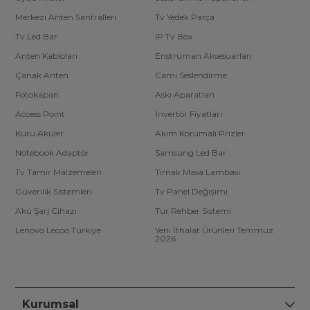
Merkezi Anten Santralleri
Tv Yedek Parça
Tv Led Bar
IP Tv Box
Anten Kabloları
Enstrüman Aksesuarları
Çanak Anten
Cami Seslendirme
Fotokapan
Askı Aparatları
Access Point
İnvertör Fiyatları
Kuru Aküler
Akım Korumalı Prizler
Notebook Adaptör
Samsung Led Bar
Tv Tamir Malzemeleri
Tırnak Masa Lambası
Güvenlik Sistemleri
Tv Panel Değişimi
Akü Şarj Cihazı
Tur Rehber Sistemi
Lenovo Lecoo Türkiye
Yeni İthalat Ürünleri Temmuz
2026
Kurumsal