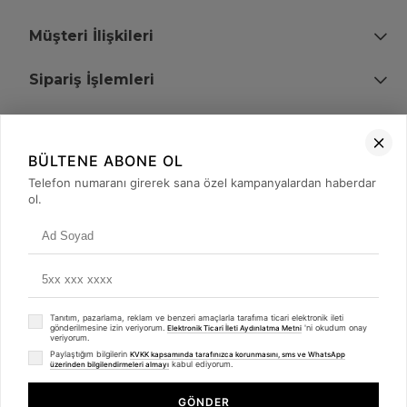
Müşteri İlişkileri
Sipariş İşlemleri
Bize Ulaşın
BÜLTENE ABONE OL
+90 (850) 473 08 08
Telefon numaranı girerek sana özel kampanyalardan haberdar
ol.
Tevfik Bey Mah. Dr. Ali Demir Cd. No:51 Kat:2 Kobi İş Merkezi
Küçükçekmece / İstanbul
Tanıtım, pazarlama, reklam ve benzeri amaçlarla tarafıma ticari elektronik ileti
gönderilmesine izin veriyorum.
'ni okudum onay
Elektronik Ticari İleti Aydınlatma Metni
veriyorum.
Paylaştığım bilgilerin
KVKK kapsamında tarafınızca korunmasını, sms ve WhatsApp
kabul ediyorum.
üzerinden bilgilendirmeleri almayı
© 2008 - 2026
merterelektronik.com
Whatsapp
- Tüm Hakları Saklıdır. Kredi kartı bilgileriniz 256bit SSL sertifikası ile
GÖNDER