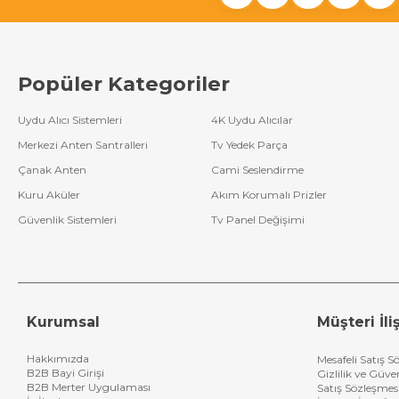
Led Bar Backligh
Tv Tamir Malzemeleri
Son yılların popüler
D-led "direct led" 
E-led ler ise daha 
Popüler Kategoriler
üzerinde daha fazla 
Led Bar Değişimi
Uydu Alıcı Sistemleri
4K Uydu Alıcılar
Şimdilerde tv servis
Merkezi Anten Santralleri
Tv Yedek Parça
panel değişiminden 
değişebildiği gibi 
Çanak Anten
Cami Seslendirme
noktasında ise uzma
Kuru Aküler
Akım Korumalı Prizler
Tv ledleri hakkında 
ledleri kaç volt
ka
Güvenlik Sistemleri
Tv Panel Değişimi
marka ve modele gör
Kurumsal
Müşteri İliş
Hakkımızda
Mesafeli Satış S
B2B Bayi Girişi
Gizlilik ve Güve
B2B Merter Uygulaması
Satış Sözleşmes