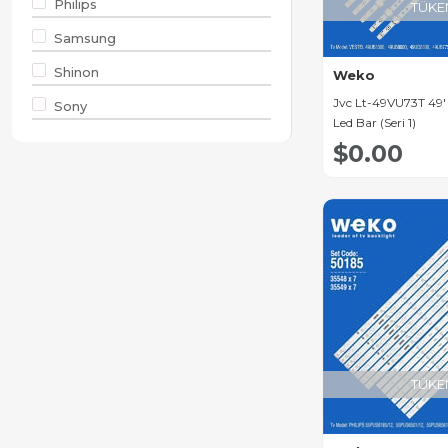
Philips
Navitech Led Bar
TÜKE
Samsung
Awox Led Bar
Shinon
Altus Led Bar
Weko
Jvc Lt-49VU73T 49''
Sony
Sanyo Led Bar
Led Bar (Seri 1)
Weko
Diğer Led Bar
$0.00
Çeşitleri
Telefunken Led Bar
Dijitsu Led Bar
Toshiba Led Bar
Nordmende Led Bar
Sony Led Bar
Tcl Led Bar
TÜKE
Hisense Led Bar
Profilo Led Bar