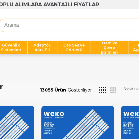
OPLU ALIMLARA AVANTAJLI FİYATLAR
Oem Ve
Güvenlik
Adaptör,
Oto Ses ve
Çevre
Sistemleri
Akü, Pil
Görüntü
Ay
Birimleri
r
Stoktaki
13055 Ürün