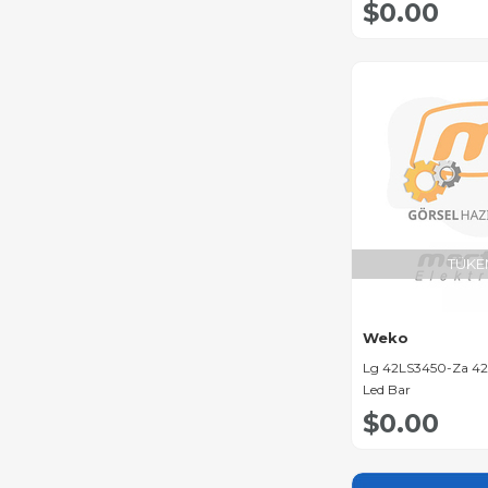
$0.00
Ora Led Bar
Techwood Led Bar
Next Led Bar
Jameson Led Bar
Westwood Led Bar
Logik Led Bar
Luxor Led Bar
TÜKE
Televizor Horizon Led
Bar
Magnavox Led Bar
Weko
Lg 42LS3450-Za 42''
Tvision Led Bar
Led Bar
Hitachi Led Bar
$0.00
Haier Led Bar
Supra Led Bar