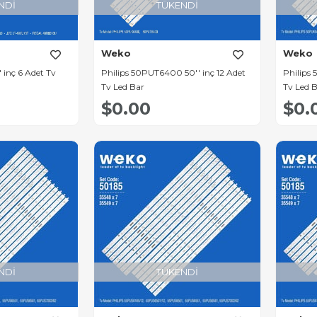
NDI
TÜKENDI
Weko
Weko
 inç 6 Adet Tv
Philips 50PUT6400 50'' inç 12 Adet
Philips
Tv Led Bar
Tv Led 
$0.00
$0.
NDI
TÜKENDI