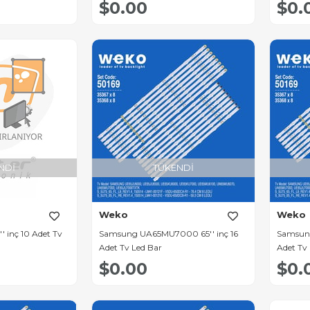
$0.00
$0.
NDI
TÜKENDI
Weko
Weko
 inç 10 Adet Tv
Samsung UA65MU7000 65'' inç 16
Samsung
Adet Tv Led Bar
Adet Tv
$0.00
$0.