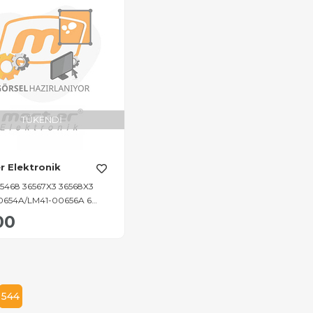
TÜKENDI
r Elektronik
5468 36567X3 36568X3
0654A/LM41-00656A 6
ED BAR
00
544