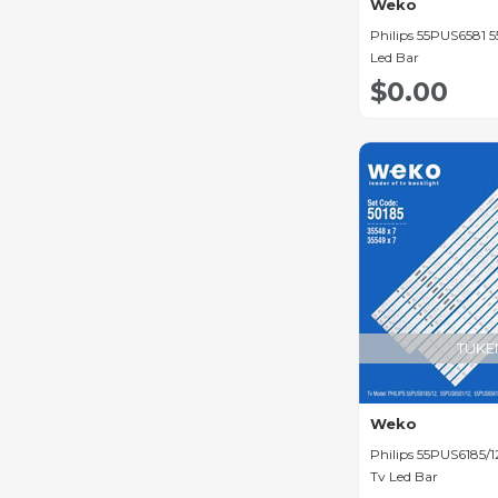
Weko
Goldmaster Led Bar
Philips 55PUS6581 55
Led Bar
Nexon Led Bar
$0.00
Seg Led Bar
Grundig Led Bar
Hi-Level Led Bar
Jvc Led Bar
Premier Led Bar
Vizio Led Bar
Skyworth Led Bar
TÜKE
Changhong Led Bar
Lifemax Led Bar
Weko
Finlux Led Bar
Philips 55PUS6185/12
Tv Led Bar
Woon Led Bar