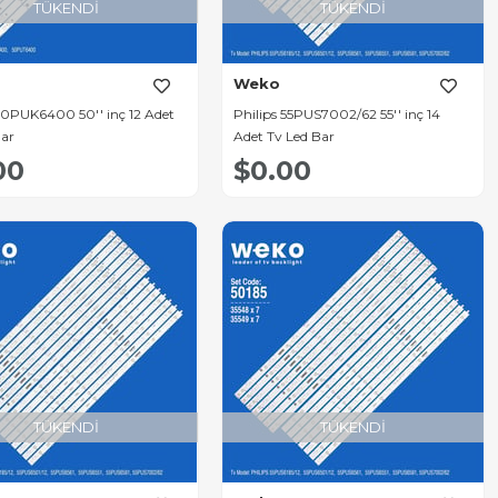
TÜKENDI
TÜKENDI
Weko
 50PUK6400 50'' inç 12 Adet
Philips 55PUS7002/62 55'' inç 14
Bar
Adet Tv Led Bar
00
$0.00
TÜKENDI
TÜKENDI