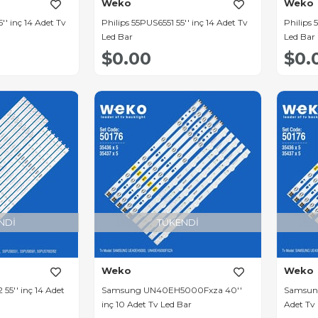
Weko
Weko
'' inç 14 Adet Tv
Philips 55PUS6551 55'' inç 14 Adet Tv
Philips 
Led Bar
Led Bar
$0.00
$0.
NDI
TÜKENDI
Weko
Weko
 55'' inç 14 Adet
Samsung UN40EH5000Fxza 40''
Samsun
inç 10 Adet Tv Led Bar
Adet Tv