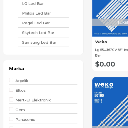
LG Led Bar
Philips Led Bar
TÜKE
Regal Led Bar
Skytech Led Bar
Weko
Samsung Led Bar
Lg 55UJ670V 55'' in
Axen Led Bar
Bar
Sunny Led Bar
$0.00
Marka
Arçelik Led Bar
Arçelik
Beko Led Bar
Elkos
Saba Led Bar
Mert-Er Elektronik
Sharp Led Bar
Oem
Crown Led Bar
Panasonic
Yumatu Led Bar