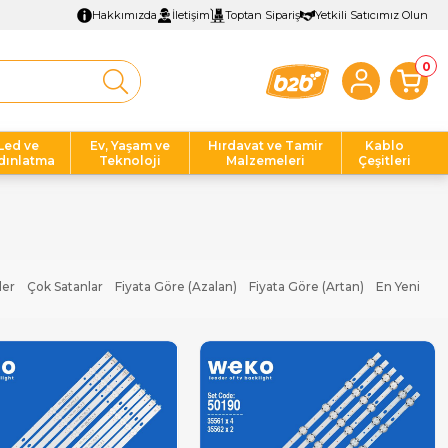
Hakkımızda
İletişim
Toptan Sipariş
Yetkili Satıcımız Olun
0
Led ve
Ev, Yaşam ve
Hırdavat ve Tamir
Kablo
dınlatma
Teknoloji
Malzemeleri
Çeşitleri
ler
Çok Satanlar
Fiyata Göre (Azalan)
Fiyata Göre (Artan)
En Yeni