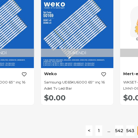
NDI
TÜKENDI
Weko
Mert-e
0 65'' inç 16
Samsung UE65KU6000 65'' inç 16
WKSET-
Adet Tv Led Bar
LM41-0
ADET L
$0.00
$0.
<
1
...
542
543