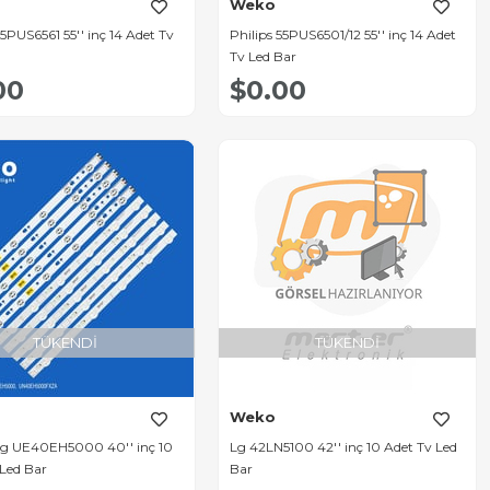
Weko
55PUS6561 55'' inç 14 Adet Tv
Philips 55PUS6501/12 55'' inç 14 Adet
Tv Led Bar
00
$0.00
TÜKENDI
TÜKENDI
Weko
g UE40EH5000 40'' inç 10
Lg 42LN5100 42'' inç 10 Adet Tv Led
 Led Bar
Bar