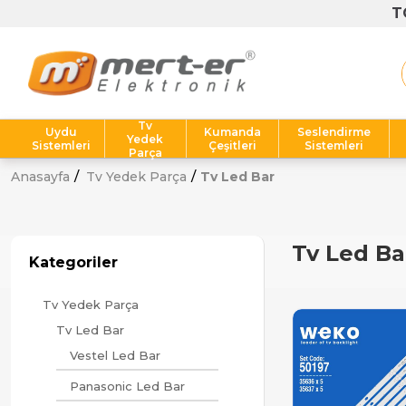
T
Tv
Uydu
Kumanda
Seslendirme
Yedek
Sistemleri
Çeşitleri
Sistemleri
Parça
Anasayfa
Tv Yedek Parça
Tv Led Bar
Tv Led Ba
Kategoriler
Tv Yedek Parça
Tv Led Bar
Vestel Led Bar
Panasonic Led Bar