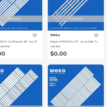
TÜKENDI
TÜKENDI
Weko
300-Ua Busylor 55'' inç 10
Regal 49R6010U 49'' inç 6 Adet Tv
 Led Bar
Led Bar
00
$0.00