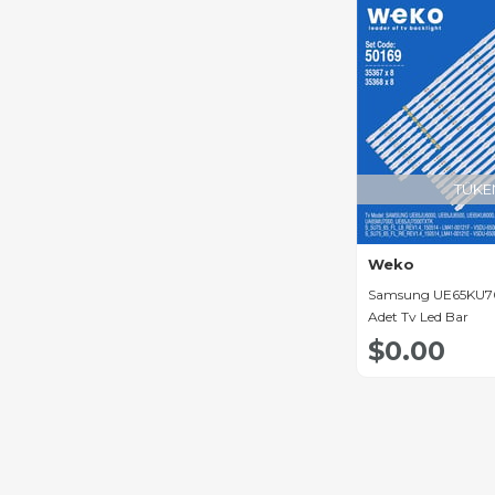
Kamosonic Led Bar
Emerson Led Bar
Fuego Led Bar
Erisson Led Bar
Sungate Led Bar
TÜKE
Dikom Led Bar
Panda Led Bar
Weko
Samsung UE65KU700
Akai Led Bar
Adet Tv Led Bar
Nikai Led Bar
$0.00
Bravis Led Bar
Blaupunkt Led Bar
Telefox Led Bar
Lehua Led Bar