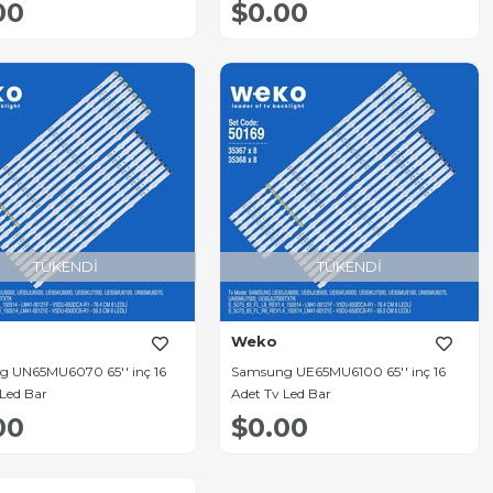
00
$0.00
TÜKENDI
TÜKENDI
Weko
 UN65MU6070 65'' inç 16
Samsung UE65MU6100 65'' inç 16
 Led Bar
Adet Tv Led Bar
00
$0.00