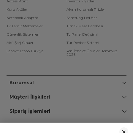
Access Point
İnvertör Fiyatları
Kuru Aküler
Akım Korumalı Prizler
Notebook Adaptör
Samsung Led Bar
Tv Tamir Malzemeleri
Tırnak Masa Lambası
Güvenlik Sistemleri
Tv Panel Değişimi
Akü Şarj Cihazı
Tur Rehber Sistemi
Lenovo Lecoo Türkiye
Yeni İthalat Ürünleri Temmuz
2026
Kurumsal
Müşteri İlişkileri
Sipariş İşlemleri
Bize Ulaşın