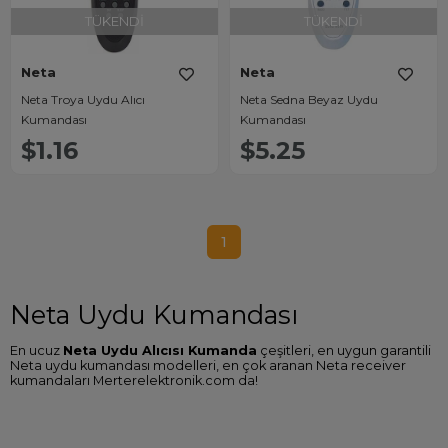
TÜKENDI
TÜKENDI
Neta
Neta
Neta Troya Uydu Alıcı
Neta Sedna Beyaz Uydu
Kumandası
Kumandası
$1.16
$5.25
1
Neta Uydu Kumandası
En ucuz
Neta Uydu Alıcısı Kumanda
çeşitleri, en uygun garantili
Neta uydu kumandası modelleri, en çok aranan Neta receiver
kumandaları Merterelektronik.com da!
Neta Uydu Kumandası Arayanlar
Tüm cihazlarda 2000'den fazla çeşidi stoklarında bulunduran