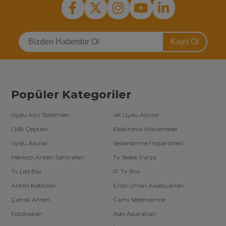
Kayıt Ol
Popüler Kategoriler
Uydu Alıcı Sistemleri
4K Uydu Alıcılar
LNB Çeşitleri
Elektronik Malzemeler
Uydu Alıcılar
Seslendirme Hoparlörleri
Merkezi Anten Santralleri
Tv Yedek Parça
Tv Led Bar
IP Tv Box
Anten Kabloları
Enstrüman Aksesuarları
Çanak Anten
Cami Seslendirme
Fotokapan
Askı Aparatları