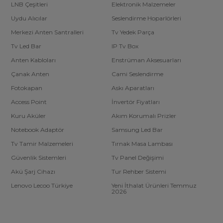
LNB Çeşitleri
Elektronik Malzemeler
Uydu Alıcılar
Seslendirme Hoparlörleri
Merkezi Anten Santralleri
Tv Yedek Parça
Tv Led Bar
IP Tv Box
Anten Kabloları
Enstrüman Aksesuarları
Çanak Anten
Cami Seslendirme
Fotokapan
Askı Aparatları
Access Point
İnvertör Fiyatları
Kuru Aküler
Akım Korumalı Prizler
Notebook Adaptör
Samsung Led Bar
Tv Tamir Malzemeleri
Tırnak Masa Lambası
Güvenlik Sistemleri
Tv Panel Değişimi
Akü Şarj Cihazı
Tur Rehber Sistemi
Lenovo Lecoo Türkiye
Yeni İthalat Ürünleri Temmuz
2026