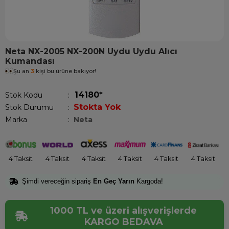
Neta NX-2005 NX-200N Uydu Uydu Alıcı
Kumandası
Şu an
3
kişi bu ürüne bakıyor!
14180*
Stok Kodu
Stokta Yok
Stok Durumu
:
Marka
:
Neta
4 Taksit
4 Taksit
4 Taksit
4 Taksit
4 Taksit
4 Taksit
Şimdi vereceğin sipariş
En Geç Yarın
Kargoda!
1000 TL ve üzeri alışverişlerde
KARGO BEDAVA