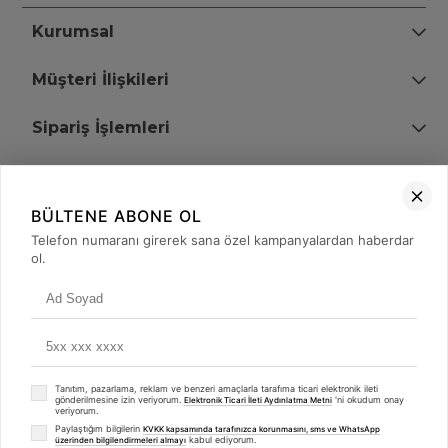
Kurumsal
Müşteri İlişkileri
Sipariş İşlemleri
Bize Ulaşın
BÜLTENE ABONE OL
+90 (850) 473 08 08
Telefon numaranı girerek sana özel kampanyalardan haberdar
ol.
Tevfik Bey Mah. Dr. Ali Demir Cd. No:51 Kat:2 Kobi İş Merkezi
Küçükçekmece / İstanbul
Tanıtım, pazarlama, reklam ve benzeri amaçlarla tarafıma ticari elektronik ileti
gönderilmesine izin veriyorum.
'ni okudum onay
Elektronik Ticari İleti Aydınlatma Metni
veriyorum.
Paylaştığım bilgilerin
KVKK kapsamında tarafınızca korunmasını, sms ve WhatsApp
kabul ediyorum.
üzerinden bilgilendirmeleri almayı