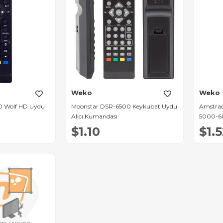
Weko
Weko
0 Wolf HD Uydu
Moonstar DSR-6500 Keykubat Uydu
Amstrad
Alıcı Kumandası
5000-60
$1.10
$1.