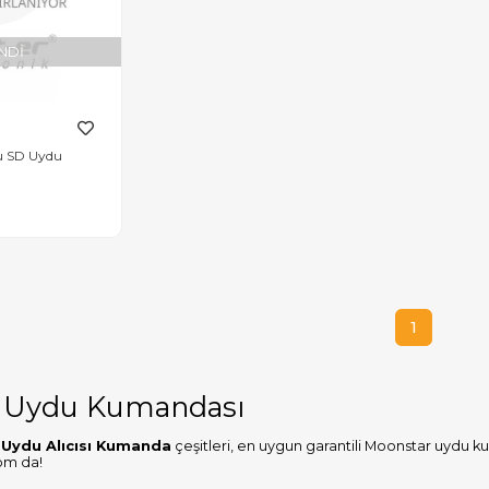
NDI
u SD Uydu
1
 Uydu Kumandası
Uydu Alıcısı Kumanda
çeşitleri, en uygun garantili Moonstar uydu 
om da!