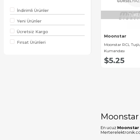
Uydu
Kumandaları
İndirimli Ürünler
TÜKE
Asahi Uydu Alıcı
Yeni Ürünler
Kumandaları
Ücretsiz Kargo
Moonstar
Trident Uydu Alıcı
Fırsat Ürünleri
Kumandaları
Moonstar RCL Tuşl
Kumandası
Baff Uydu Alıcı
$5.25
Kumandaları
Premier Uydu
Alıcı Kumandaları
Yumatu Uydu
Alıcı Kumandaları
Satcom Uydu
Alıcı Kumandaları
Moonstar
Benjamin Uydu
En ucuz
Moonstar 
Alıcı Kumandaları
Merterelektronik.c