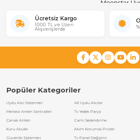
Moonstar Uy
Diğer
Kumandalar
Tüm cihazlarda 2000
kumandasını kolaylı
Ücretsiz Kargo
Botech Uydu Alıcı
O
kargo imkanıyla To
1000 TL ve Üzeri
Kumandaları
%
50000-60000
Alışverişlerde
Herz Uydu Alıcı
Kumandaları
Digimaster Uydu
Kumandaları
Philips Uydu Alıcı
Kumandaları
Popüler Kategoriler
Digiturk Uydu
Alıcı Kumandaları
Uydu Alıcı Sistemleri
4K Uydu Alıcılar
Dream Uydu Alıcı
Merkezi Anten Santralleri
Tv Yedek Parça
Kumandaları
Çanak Anten
Cami Seslendirme
D-Smart Uydu
Kuru Aküler
Akım Korumalı Prizler
Alıcı Kumandaları
Güvenlik Sistemleri
Tv Panel Değişimi