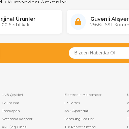
du Kumandası Arayanlar
'den fazla çeşidi stoklarında bulunduran ülkemizin en büyük kumanda it
kla bulabilir en uygun
Moonstar uydu kumanda fiyatı
garantisiyle k
rijinal Ürünler
Güvenli Alışver
ptan ve Perakende tüm uydu kumandalarına ulaşabilirsiniz. Kumandası 
100 Sertifikalı
256Bit SSL Korum
LNB Çeşitleri
Elektronik Malzemeler
U
Tv Led Bar
IP Tv Box
A
Fotokapan
Askı Aparatları
A
Notebook Adaptör
Samsung Led Bar
T
Akü Şarj Cihazı
Tur Rehber Sistemi
L