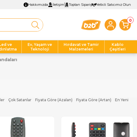
Hakkımızda
İletişim
Toptan Sipariş
Yetkili Satıcımız Olun
0
Led ve
Ev, Yaşam ve
Hırdavat ve Tamir
Kablo
dınlatma
Teknoloji
Malzemeleri
Çeşitleri
ndaları
ler
Çok Satanlar
Fiyata Göre (Azalan)
Fiyata Göre (Artan)
En Yeni