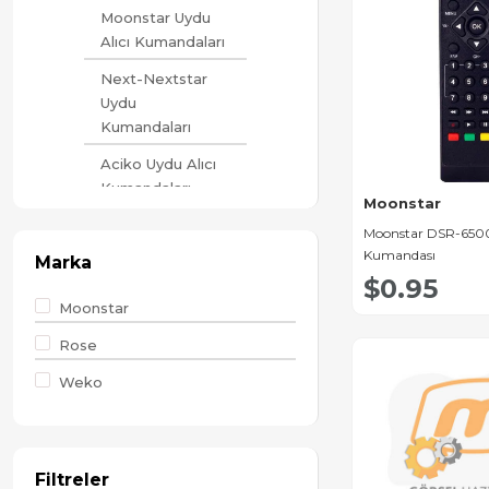
Moonstar Uydu
Alıcı Kumandaları
Next-Nextstar
Uydu
Kumandaları
Aciko Uydu Alıcı
Kumandaları
Moonstar
Atlanta Uydu Alıcı
Moonstar DSR-650
Kumandaları
Kumandası
Marka
$0.95
Akai Uydu Alıcı
Moonstar
Kumandaları
Rose
Amstrad Uydu
Alıcı Kumandaları
Weko
Goldmaster Uydu
Kumandaları
Arçelik-Beko
Filtreler