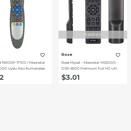
TÜKENDI
Rose
 116100P-17100 / Moonstar
Rose Mysat - Moonstar MS3000 -
00 Uydu Alıcı Kumandası
DSR-6500 Premium Full HD LM
Tuşlu Bluetooth V5.0 Uydu Alıcı
52
$3.01
Kumandası