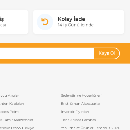
halatçısı Merter Elektronik'te siz de Moonstar uydu alıcınızın
argo ücretsiz satın alabilirsiniz. Sitemizde gerçek stok aynı gün
iş
Kolay İade
çok sorulan bazı Moonstar uydu modelleri: DSR-6500, 5400, 15900,
ası
14 İş Günü İçinde
Kayıt Ol
ydu Alıcılar
Seslendirme Hoparlörleri
nten Kabloları
Enstrüman Aksesuarları
ccess Point
İnvertör Fiyatları
v Tamir Malzemeleri
Tırnak Masa Lambası
enovo Lecoo Türkiye
Yeni İthalat Ürünleri Temmuz 2026