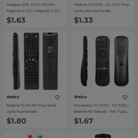
Magbox X96, T96 D S905W,
Redline CS 100X - RL-200 Plus
Magroid X-100, Magroid X-200,
Uydu Alıcı Kumanda
Magroid Qualitech, Magroid
$1.63
$1.33
Carnaval - Redline Redroid 365
Android Tv Box Kumandası
Weko
Weko
Redline TS-50 HD Plus Serisi
Hometech HT 1000 - HT 1050 /
Uydu Kumandası
Redline HD Recaal - Fav Tuşlu
Uydu Alıcı Kumandası
$1.80
$1.67