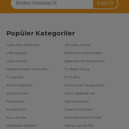
Kayıt Ol
Popüler Kategoriler
Uydu Alıcı Sistemleri
4K Uydu Alıcılar
LNB Çeşitleri
Elektronik Malzemeler
Uydu Alıcılar
Seslendirme Hoparlörleri
Merkezi Anten Santralleri
Tv Yedek Parça
Tv Led Bar
IP Tv Box
Anten Kabloları
Enstrüman Aksesuarları
Çanak Anten
Cami Seslendirme
Fotokapan
Askı Aparatları
Access Point
İnvertör Fiyatları
Kuru Aküler
Akım Korumalı Prizler
Notebook Adaptör
Samsung Led Bar