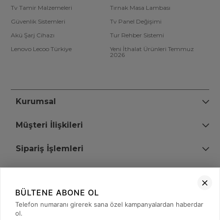
Tv Tamir Malzemeleri
Tırnak Masa Lambası
Güvenlik Sistemleri
Tv Panel Değişimi
Akü Şarj Cihazı
Tur Rehber Sistemi
Lenovo Lecoo Türkiye
Yeni İthalat Ürünleri Temmuz
2026
Kurumsal
Müşteri İlişkileri
Sipariş İşlemleri
Bize Ulaşın
BÜLTENE ABONE OL
+90 (850) 473 08 08
Telefon numaranı girerek sana özel kampanyalardan haberdar
ol.
Tevfik Bey Mah. Dr. Ali Demir Cd. No:51 Kat:2 Kobi İş Merkezi