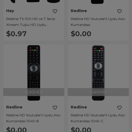
Hey
Redline
Redline TS-100 HD ve T Serisi
Redline HD Youtube'li Uydu Alıcı
Xtream Tuşlu HD Uydu
Kumandası
Kumandası
$0.97
$0.00
TÜKENDI
TÜKENDI
Redline
Redline
Redline HD Youtube'li Uydu Alıcı
Redline HD Youtube'li Uydu Alıcı
Kumandası 1049-B
Kumandası 1049-C
$0.00
$0.00