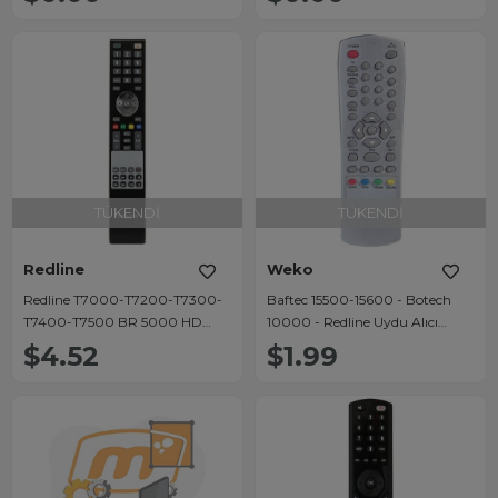
TÜKENDI
TÜKENDI
Redline
Weko
Redline T7000-T7200-T7300-
Baftec 15500-15600 - Botech
T7400-T7500 BR 5000 HD
10000 - Redline Uydu Alıcı
Uydu Kumandası
Kumandası
$4.52
$1.99