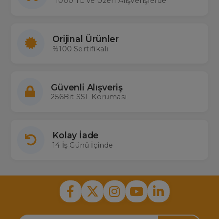
1000 TL ve Üzeri Alışverişlerde
Kumandası çok sorulan bazı Redline uydu modelleri: Redline 1000,
T7000-T7200-T7300-T7400-T7500 BR 500, RL-14500
Orijinal Ürünler
%100 Sertifikalı
Güvenli Alışveriş
256Bit SSL Koruması
Kolay İade
14 İş Günü İçinde