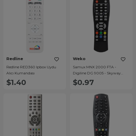
Redline
Weko
Redline RED360 Ipbox Uydu
Samux MNX 2000 FTA -
Alıcı Kumandası
Digiline DG 9005 - Skyway
SKW 5500 Plus - Wiztech 3001
$1.40
$0.97
Mini - Redline MR-200 Fta Uydu
Kumanda