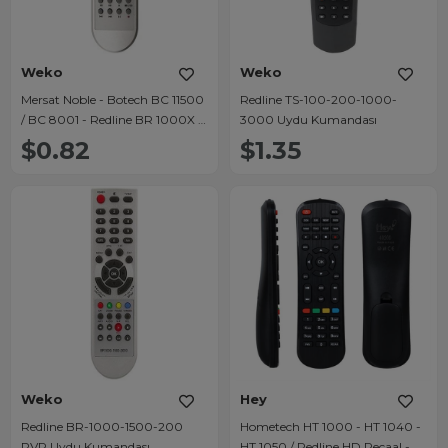
Weko
Weko
Mersat Noble - Botech BC 11500
Redline TS-100-200-1000-
/ BC 8001 - Redline BR 1000X -
3000 Uydu Kumandası
Techstar 7000 Uydu Alıcısı
$0.82
$1.35
Kumandası
Weko
Hey
Redline BR-1000-1500-200
Hometech HT 1000 - HT 1040 -
PVR Uydu Kumandası
HT 1050 / Redline HD Recaal -