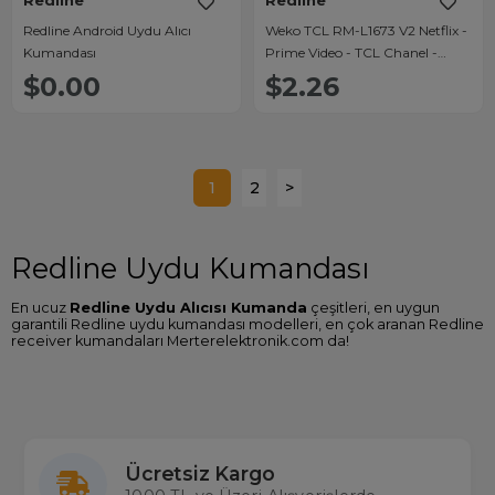
Redline
Redline
Redline Android Uydu Alıcı
Weko TCL RM-L1673 V2 Netflix -
Kumandası
Prime Video - TCL Chanel -
Youtube Tuşlu Ses Komutsuz
$0.00
$2.26
Lcd Led TV Kumandası
1
2
>
Redline Uydu Kumandası
En ucuz
Redline Uydu Alıcısı Kumanda
çeşitleri, en uygun
garantili Redline uydu kumandası modelleri, en çok aranan Redline
receiver kumandaları Merterelektronik.com da!
Redline Uydu Kumandası Arayanlar
Tüm cihazlarda 2000'den fazla çeşidi stoklarında bulunduran
ülkemizin en büyük kumanda ithalatçısı Merter Elektronik'te siz de
Redline uydu alıcınızın kumandasını kolaylıkla bulabilir en uygun
Redline uydu kumanda fiyatı
garantisiyle kargo ücretsiz satın
Ücretsiz Kargo
alabilirsiniz. Sitemizde gerçek stok aynı gün kargo imkanıyla
Toptan ve Perakende tüm uydu kumandalarına ulaşabilirsiniz.