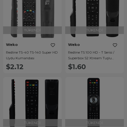
TÜKENDI
TÜKENDI
Weko
Weko
Redline TS-40 TS-140 Super HD
Redline TS 100 HD - T Serisi /
Uydu Kumandası
Superbox S2 Xtream Tuşlu
Uydu Alıcı Kumandası
$2.12
$1.60
TÜKENDI
TÜKENDI