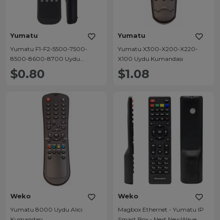
Yumatu
Yumatu
Yumatu F1-F2-5500-7500-
Yumatu X300-X200-X220-
8500-8600-8700 Uydu
X100 Uydu Kumandası
Kumandası 3563
$0.80
$1.08
Weko
Weko
Yumatu 8000 Uydu Alıcı
Magbox Ethernet - Yumatu IP
Kumandası
Smart Box - Next NewWave