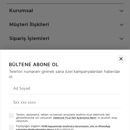
Kurumsal
Müşteri İlişkileri
Sipariş İşlemleri
Bize Ulaşın
BÜLTENE ABONE OL
+90 (850) 473 08 08
Telefon numaranı girerek sana özel kampanyalardan haberdar
ol.
Tevfik Bey Mah. Dr. Ali Demir Cd. No:51 Kat:2 Kobi İş Merkezi
Küçükçekmece / İstanbul
Tanıtım, pazarlama, reklam ve benzeri amaçlarla tarafıma ticari elektronik ileti
gönderilmesine izin veriyorum.
'ni okudum onay
Elektronik Ticari İleti Aydınlatma Metni
veriyorum.
Paylaştığım bilgilerin
KVKK kapsamında tarafınızca korunmasını, sms ve WhatsApp
kabul ediyorum.
üzerinden bilgilendirmeleri almayı