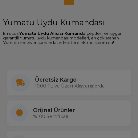
1
Yumatu Uydu Kumandası
En ucuz
Yumatu Uydu Alıcısı Kumanda
çeşitleri, en uygun
garantili Yumatu uydu kumandası modelleri, en çok aranan
Yumatu receiver kumandaları Merterelektronik.com da!
Yumatu Uydu Kumandası Arayanlar
STüm cihazlarda 2000'den fazla çeşidi stoklarında bulunduran
ülkemizin en büyük kumanda ithalatçısı Merter Elektronik'te siz de
Yumatu uydu alıcınızın kumandasını kolaylıkla bulabilir en uygun
Yumatu uydu kumanda fiyatı
garantisiyle kargo ücretsiz satın
Ücretsiz Kargo
alabilirsiniz. Sitemizde gerçek stok aynı gün kargo imkanıyla
1000 TL ve Üzeri Alışverişlerde
Toptan ve Perakende tüm uydu kumandalarına ulaşabilirsiniz.
Kumandası çok sorulan bazı Yumatu uydu modelleri: Yumatu 7123,
7166, 7123, 2098, 2097
Orijinal Ürünler
%100 Sertifikalı