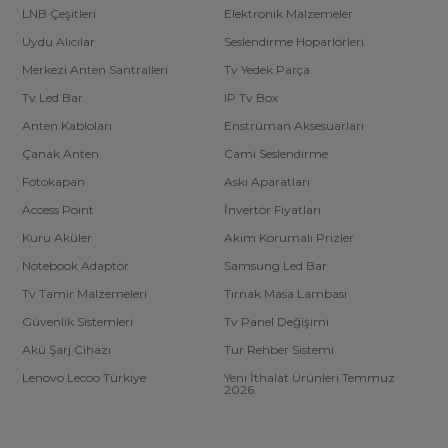
LNB Çeşitleri
Elektronik Malzemeler
Uydu Alıcılar
Seslendirme Hoparlörleri
Merkezi Anten Santralleri
Tv Yedek Parça
Tv Led Bar
IP Tv Box
Anten Kabloları
Enstrüman Aksesuarları
Çanak Anten
Cami Seslendirme
Fotokapan
Askı Aparatları
Access Point
İnvertör Fiyatları
Kuru Aküler
Akım Korumalı Prizler
Notebook Adaptör
Samsung Led Bar
Tv Tamir Malzemeleri
Tırnak Masa Lambası
Güvenlik Sistemleri
Tv Panel Değişimi
Akü Şarj Cihazı
Tur Rehber Sistemi
Lenovo Lecoo Türkiye
Yeni İthalat Ürünleri Temmuz
2026