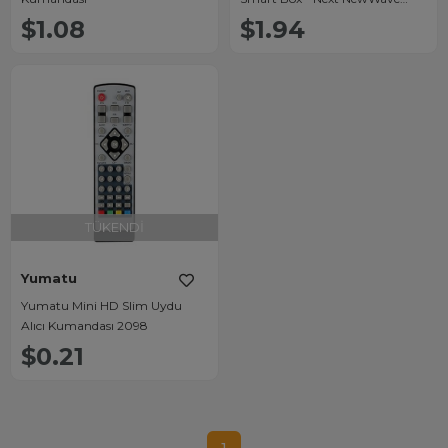
Mini HD - Skytech 22000-
$1.08
$1.94
27000 - Kamosonic 1512 -
Sunny - Extremevent - Onli HD
Uydu Kumandası
TÜKENDI
Yumatu
Yumatu Mini HD Slim Uydu
Alıcı Kumandası 2098
$0.21