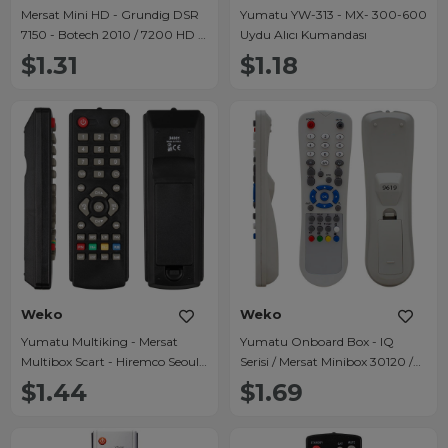
Mersat Mini HD - Grundig DSR
Yumatu YW-313 - MX- 300-600
7150 - Botech 2010 / 7200 HD -
Uydu Alıcı Kumandası
Akiwa AKW 18500 - Benjamin
$1.31
$1.18
BJ 980 - Yumatu Slim HD Uydu
Alıcı Kumandası
Weko
Weko
Yumatu Multiking - Mersat
Yumatu Onboard Box - IQ
Multibox Scart - Hiremco Seoul
Serisi / Mersat Minibox 30120 /
Minibox Gold Game Tuşlu Uydu
Digiline 16000-16500-18500
$1.44
$1.69
Alıcısı Kumandası
Uydu Alıcı Kumandası