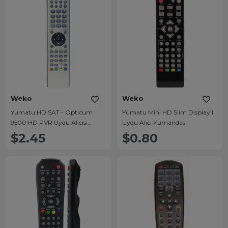
Weko
Weko
Yumatu HD SAT - Opticum
Yumatu Mini HD Slim Display’lı
9500 HD PVR Uydu Alıcısı
Uydu Alıcı Kumandası
Kumandası
$2.45
$0.80