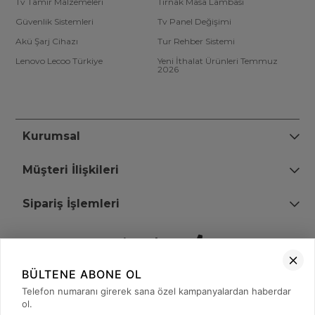
Tv Tamir Malzemeleri
Tırnak Masa Lambası
Güvenlik Sistemleri
Tv Panel Değişimi
Akü Şarj Cihazı
Tur Rehber Sistemi
Lenovo Lecoo Türkiye
Yeni İthalat Ürünleri Temmuz
2026
Kurumsal
Müşteri İlişkileri
Sipariş İşlemleri
Bize Ulaşın
BÜLTENE ABONE OL
+90 (850) 473 08 08
Telefon numaranı girerek sana özel kampanyalardan haberdar
ol.
Tevfik Bey Mah. Dr. Ali Demir Cd. No:51 Kat:2 Kobi İş Merkezi
Küçükçekmece / İstanbul