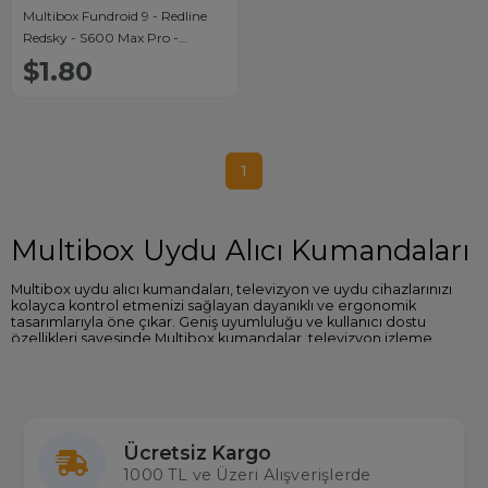
Multibox Fundroid 9 - Redline
Redsky - S600 Max Pro -
Sencrom Redro - Expat Z2020
$1.80
Android Uydu Kumandası
1
Multibox Uydu Alıcı Kumandaları
Multibox uydu alıcı kumandaları, televizyon ve uydu cihazlarınızı
kolayca kontrol etmenizi sağlayan dayanıklı ve ergonomik
tasarımlarıyla öne çıkar. Geniş uyumluluğu ve kullanıcı dostu
özellikleri sayesinde Multibox kumandalar, televizyon izleme
deneyiminizi bir üst seviyeye taşır.
Multibox Uydu Kumandalarının Öne Çıkan
Özellikleri
Ücretsiz Kargo
Geniş Uyumluluk:
Multibox kumandaları, farklı uydu alıcı
modelleriyle sorunsuz çalışacak şekilde tasarlanmıştır.
1000 TL ve Üzeri Alışverişlerde
Ergonomik Tasarım:
Elinize rahat oturan ve uzun süreli