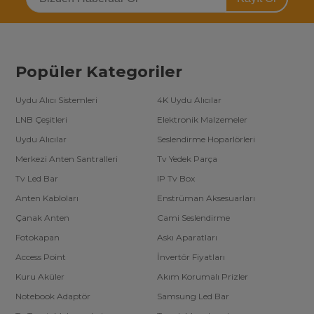
Multibox uydu alıcı kumandalarını tercih edebilirsiniz. Uzun ömürlü
ve ergonomik yapısıyla her an kontrol sizde olacak. Hem evde
hem de iş yerinde kullanım için ideal bir çözümdür.
Hemen Multibox uydu alıcı kumandalarını inceleyin ve üstün
kontrol deneyimini yaşayın!
Popüler Kategoriler
Uydu Alıcı Sistemleri
4K Uydu Alıcılar
LNB Çeşitleri
Elektronik Malzemeler
Uydu Alıcılar
Seslendirme Hoparlörleri
Merkezi Anten Santralleri
Tv Yedek Parça
Tv Led Bar
IP Tv Box
Anten Kabloları
Enstrüman Aksesuarları
Çanak Anten
Cami Seslendirme
Fotokapan
Askı Aparatları
Access Point
İnvertör Fiyatları
Kuru Aküler
Akım Korumalı Prizler
Notebook Adaptör
Samsung Led Bar