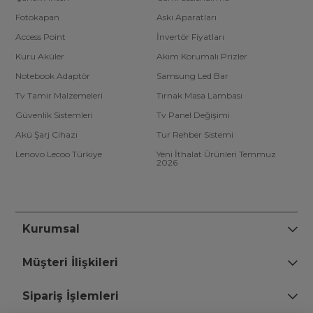
Fotokapan
Askı Aparatları
Access Point
İnvertör Fiyatları
Kuru Aküler
Akım Korumalı Prizler
Notebook Adaptör
Samsung Led Bar
Tv Tamir Malzemeleri
Tırnak Masa Lambası
Güvenlik Sistemleri
Tv Panel Değişimi
Akü Şarj Cihazı
Tur Rehber Sistemi
Lenovo Lecoo Türkiye
Yeni İthalat Ürünleri Temmuz
2026
Kurumsal
Müşteri İlişkileri
Sipariş İşlemleri