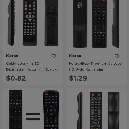
Korax
Korax
Goldmaster Mini SD -
Korax Hitech Premium Sattube
Digimaster Hector Mini Scart -
HD Uydu Kumandası
Korax Mini Box - Hiremco Mini
$0.82
$1.29
SD Wise Uydu Alıcı Kumandası