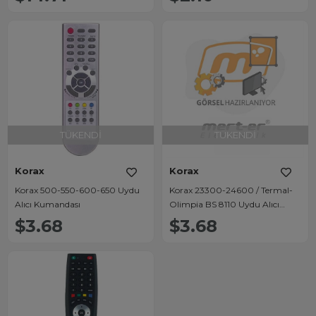
TÜKENDI
TÜKENDI
Korax
Korax
Korax 500-550-600-650 Uydu
Korax 23300-24600 / Termal-
Alıcı Kumandası
Olimpia BS 8110 Uydu Alıcı
Kumandası
$3.68
$3.68